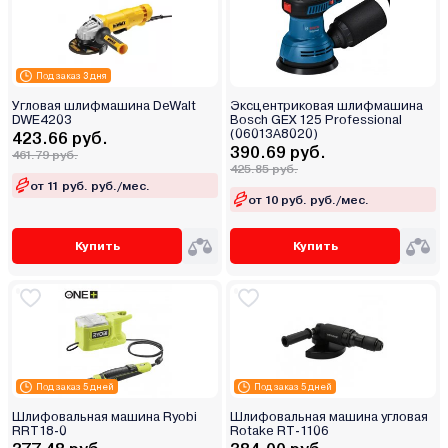
Под заказ 3 дня
Угловая шлифмашина DeWalt
Эксцентриковая шлифмашина
DWE4203
Bosch GEX 125 Professional
(06013A8020)
423.66 руб.
390.69 руб.
461.79 руб.
425.85 руб.
от 11 руб. руб./мес.
от 10 руб. руб./мес.
Купить
Купить
Под заказ 5 дней
Под заказ 5 дней
Шлифовальная машина Ryobi
Шлифовальная машина угловая
RRT18-0
Rotake RT-1106