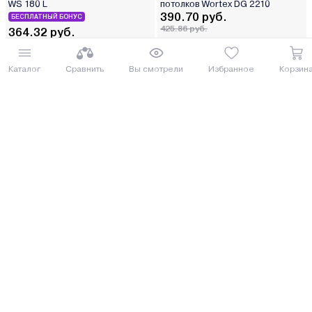
WS 180 L
потолков Wortex DG 2210
390.70 руб.
БЕСПЛАТНЫЙ БОНУС
425.86 руб.
364.32 руб.
397.11 руб.
от 10 руб. руб./мес.
от 9 руб. руб./мес.
Каталог
Сравнить
Вы смотрели
Избранное
Корзин
Купить
Купить
8 (029) 614-16-16
Заказать звонок
Интернет-магазин,
09:00 - 20:00 ежедневно
8 (017) 310-16-16