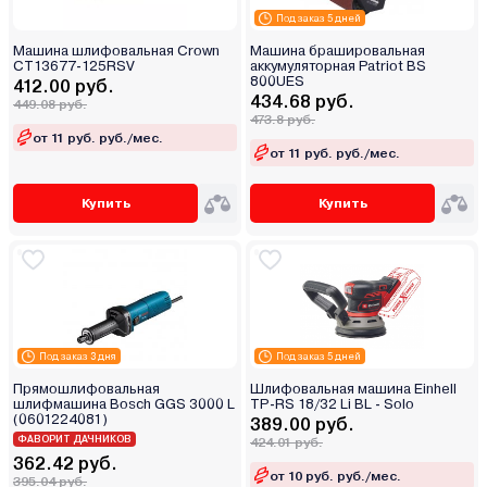
Под заказ 5 дней
Машина шлифовальная Crown
Машина брашировальная
CT13677-125RSV
аккумуляторная Patriot BS
800UES
412.00 руб.
434.68 руб.
449.08 руб.
473.8 руб.
от 11 руб. руб./мес.
от 11 руб. руб./мес.
Купить
Купить
Под заказ 3 дня
Под заказ 5 дней
Прямошлифовальная
Шлифовальная машина Einhell
шлифмашина Bosch GGS 3000 L
TP-RS 18/32 Li BL - Solo
(0601224081)
389.00 руб.
ФАВОРИТ ДАЧНИКОВ
424.01 руб.
362.42 руб.
от 10 руб. руб./мес.
395.04 руб.