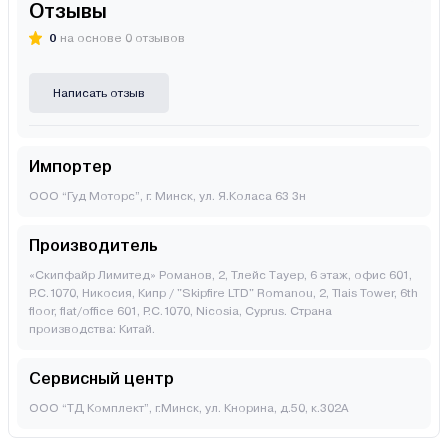
Отзывы
0
на основе 0 отзывов
Написать отзыв
Импортер
ООО “Гуд Моторс”, г. Минск, ул. Я.Коласа 63 3н
Производитель
«Скипфайр Лимитед» Романов, 2, Тлейс Тауер, 6 этаж, офис 601,
P.C.1070, Никосия, Кипр / "Skipfire LTD" Romanou, 2, Tlais Tower, 6th
floor, flat/office 601, P.C.1070, Nicosia, Cyprus. Страна
производства: Китай.
Сервисный центр
ООО “ТД Комплект”, г.Минск, ул. Кнорина, д.50, к.302А