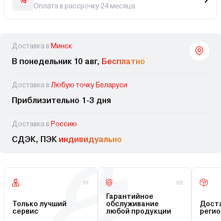
Оплата в рассрочку 24 месяца
Доставка в
Минск
В понедельник 10 авг,
Бесплатно
Доставка в
Любую точку Беларуси
Приблизительно 1-3 дня
Доставка в
Россию
СДЭК, ПЭК
индивидуально
01
02
Гарантийное
Только лучший
обслуживание
Доста
сервис
любой продукции
регио