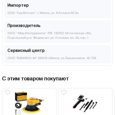
Импортер
ООО “Гуд Моторс”, г. Минск, ул. Я.Коласа 63 3н
Производитель
ООО " Мир Инструмента". РФ, 142152, Московская обл.,
Подольский р-н, Федюково ул. Полевая, вл. 20, стр. 1
Сервисный центр
ООО "ЮВАЛЮС-М" 220113 г.Минск, ул.Лукьяновича, 10-703
С этим товаром покупают