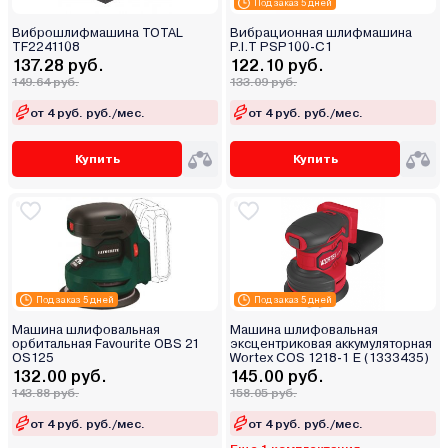
Под заказ 5 дней
Виброшлифмашина TOTAL
Вибрационная шлифмашина
TF2241108
P.I.T PSP100-C1
137.28 руб.
122.10 руб.
149.64 руб.
133.09 руб.
от 4 руб. руб./мес.
от 4 руб. руб./мес.
Купить
Купить
Под заказ 5 дней
Под заказ 5 дней
Машина шлифовальная
Машина шлифовальная
орбитальная Favourite OBS 21
эксцентриковая аккумуляторная
OS125
Wortex COS 1218-1 E (1333435)
132.00 руб.
145.00 руб.
143.88 руб.
158.05 руб.
от 4 руб. руб./мес.
от 4 руб. руб./мес.