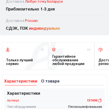
Доставка в
Любую точку Беларуси
Приблизительно 1-3 дня
Доставка в
Россию
СДЭК, ПЭК
индивидуально
01
02
Гарантийное
Только лучший
обслуживание
Доста
сервис
любой продукции
регио
Характеристики
О товаре
Характеристики
Артикул
137496
Тип оборудования
Плоскошлифовальная