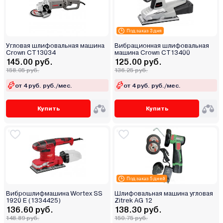
Под заказ 3 дня
Угловая шлифовальная машина
Вибрационная шлифовальная
Crown CT13034
машина Crown CT13400
145.00 руб.
125.00 руб.
158.05 руб.
136.25 руб.
от 4 руб. руб./мес.
от 4 руб. руб./мес.
Купить
Купить
Под заказ 5 дней
Виброшлифмашина Wortex SS
Шлифовальная машина угловая
1920 E (1334425)
Zitrek AG 12
136.60 руб.
138.30 руб.
148.89 руб.
150.75 руб.