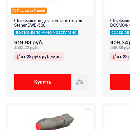
Под заказ 5 дней
Шлифмашина для стен и потолков
Шлифмаши
Steher DWB-500
DCSM04-1
ДОСТАВИМ ПО МИНСКУ БЕСПЛАТНО
СОСЕД ОБ
919.93 руб.
859.34 
1002.72 руб.
936.68 ру
от 23 руб. руб./мес.
от 22 
Купить