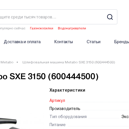
пулярно сейчас
Газонокосилки
Водонагреватели
Двигатели мотоблоков
Аэраторы
Опрыскиватели аккумуляторные
Доставка и оплата
Контакты
Статьи
Бренд
Metabo
Шлифовальная машина Metabo SXE 3150 (600444500)
 SXE 3150 (600444500)
Характеристики
Артикул
Производитель
Тип оборудования
Экс
Питание