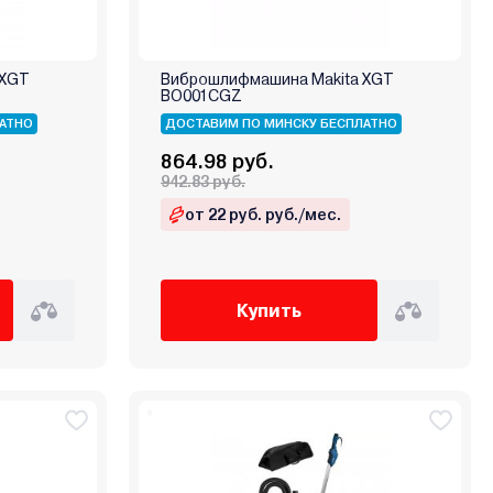
 XGT
Виброшлифмашина Makita XGT
BO001CGZ
АТНО
ДОСТАВИМ ПО МИНСКУ БЕСПЛАТНО
864.98 руб.
942.83 руб.
от 22 руб. руб./мес.
Купить