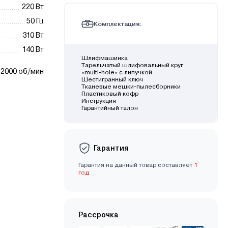
220 Вт
50 Гц
Комплектация:
310 Вт
140 Вт
Шлифмашинка
Тарельчатый шлифовальный круг
12000 об/мин
«multi-hole» с липучкой
Шестигранный ключ
Тканевые мешки-пылесборники
Пластиковый кофр
Инструкция
Гарантийный талон
Гарантия
Гарантия на данный товар составляет
1
год
Рассрочка