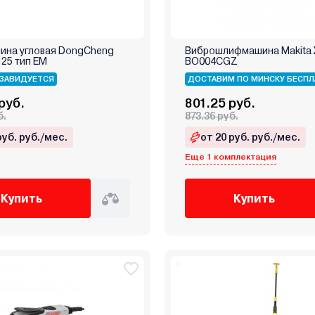
на угловая DongCheng
Виброшлифмашина Makita
25 тип EM
BO004CGZ
ЗАВИДУЕТСЯ
ДОСТАВИМ ПО МИНСКУ БЕСПЛ
руб.
801.25 руб.
б.
873.36 руб.
руб. руб./мес.
от 20 руб. руб./мес.
Еще 1 комплектация
Купить
Купить