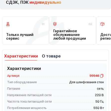
СДЭК, ПЭК
индивидуально
01
02
Гарантийное
Только лучший
обслуживание
Доста
сервис
любой продукции
регио
Характеристики
О товаре
Характеристики
Артикул
99946
Тип оборудования
Для шлифования стен
Питание
сеть
Напряжение питающей сети
220 В
Частота тока питающей сети
50 Гц
Потребляемая мощность
550 Вт