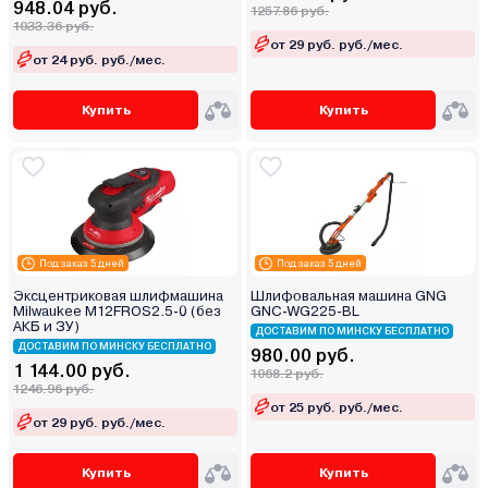
948.04 руб.
1257.86 руб.
1033.36 руб.
от 29 руб. руб./мес.
от 24 руб. руб./мес.
Купить
Купить
Под заказ 5 дней
Под заказ 5 дней
Эксцентриковая шлифмашина
Шлифовальная машина GNG
Milwaukee M12FROS2.5-0 (без
GNC-WG225-BL
АКБ и ЗУ)
ДОСТАВИМ ПО МИНСКУ БЕСПЛАТНО
ДОСТАВИМ ПО МИНСКУ БЕСПЛАТНО
980.00 руб.
1 144.00 руб.
1068.2 руб.
1246.96 руб.
от 25 руб. руб./мес.
от 29 руб. руб./мес.
Купить
Купить