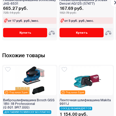
JAS-6531
Denzel AG125 (57477)
665.27 руб.
167.69 руб.
725.14 руб.
182.78 руб.
от 17 руб. руб./мес.
от 5 руб. руб./мес.
Купить
Купить
Похожие товары
Под заказ 3 дня
Под заказ 3 дня
Виброшлифмашина Bosch GSS
Ленточная шлифмашина Makita
18V-18 Professional
9911J
(0.601.9R7.000)
СОСЕД ОБЗАВИДУЕТСЯ
ДОСТАВИМ ПО МИНСКУ БЕСПЛАТНО
1 154.00 руб.