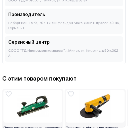
ООО “Гуд Моторс”, г. Минск, ул. Я.Коласа 63 3н
Производитель
Роберт Бош ГмбХ, 70711 Ляйнфельден Макс-Ланг-Штрассе 40-46,
Германия
Сервисный центр
СООО "ТД Инструменткомплект", г.Минск, ул. Кнорина,д.50,к.302
А
С этим товаром покупают
Пневмошлифмашина Jonnesway
Пневмошлифмашина угловая