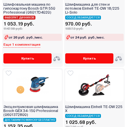
Шлифовальная машина по
Шлифмашина для стен и
гипсокартону Bosch GTR 550
потолков Einhell TE-DW 18/225
Professional (06017D4020)
Li-Solo
ФАВОРИТ ДАЧНИКОВ
СОСЕД ОБЗАВИДУЕТСЯ
1 053.19 руб.
970.00 руб.
1147.98 руб.
1057.3 руб.
от 26 руб. руб./мес.
от 24 руб. руб./мес.
Еще 1 комплектация
Купить
Купить
Эксцентриковая шлифмашина
Шлифмашина Einhell TE-DW 225
Bosch GEX 34-150 Professional
X
(0601372800)
СОСЕД ОБЗАВИДУЕТСЯ
ДОСТАВИМ ПО МИНСКУ БЕСПЛАТНО
1 025.68 руб.
1 152.35 руб.