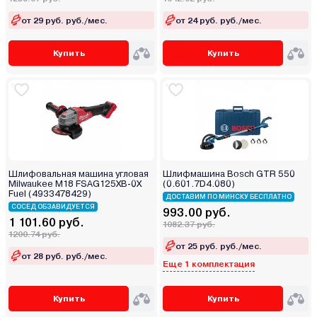
от 29 руб. руб./мес.
от 24 руб. руб./мес.
Купить
Купить
Шлифовальная машина угловая
Шлифмашина Bosch GTR 550
Milwaukee M18 FSAG125XB-0X
(0.601.7D4.080)
Fuel (4933478429)
ДОСТАВИМ ПО МИНСКУ БЕСПЛАТНО
СОСЕД ОБЗАВИДУЕТСЯ
993.00 руб.
1 101.60 руб.
1082.37 руб.
1200.74 руб.
от 25 руб. руб./мес.
от 28 руб. руб./мес.
Еще 1 комплектация
Купить
Купить