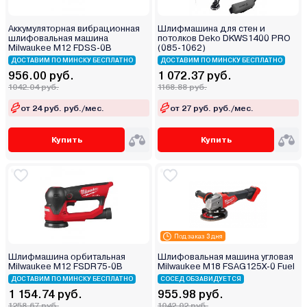
Аккумуляторная вибрационная
Шлифмашина для стен и
шлифовальная машина
потолков Deko DKWS1400 PRO
Milwaukee M12 FDSS-0B
(085-1062)
ДОСТАВИМ ПО МИНСКУ БЕСПЛАТНО
ДОСТАВИМ ПО МИНСКУ БЕСПЛАТНО
956.00 руб.
1 072.37 руб.
1042.04 руб.
1168.88 руб.
от 24 руб. руб./мес.
от 27 руб. руб./мес.
Купить
Купить
Под заказ 3 дня
Шлифмашина орбитальная
Шлифовальная машина угловая
Milwaukee M12 FSDR75-0B
Milwaukee M18 FSAG125X-0 Fuel
ДОСТАВИМ ПО МИНСКУ БЕСПЛАТНО
СОСЕД ОБЗАВИДУЕТСЯ
1 154.74 руб.
955.98 руб.
1258.67 руб.
1042.02 руб.