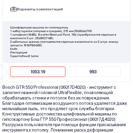
Варианты комплектаций
Шлифовальная машина по гипсокартону
1 набор тарелок (опорная и средняя), 215 мм 2608000766
1 шлифлист M480, Best for Wood and Paint, 180 (приобретается отдельно в
комплекте 5 шт.: 2608621148)
3 кабельных зажима (поставляются отдельно в комплекте из 3 штук: номер
запчасти 1619PB6088)
Кейс
Инструкция
Гарантийный талон
1053.19
993
Bosch GTR 550 Professional (06017D4020) - инструмент с
запатентованной головкой UltraFlexible, позволяющей
обрабатывать стенки и потолок без их повреждения.
Благодаря оптимизации воздушного потока удаляется даже
мельчайшая пыль, что продляет срок службы болгарки.
Конструктивные достоинства шлифовальной машины по
гипсокартону Бош ГТР 550 Профессионал (06017Д4020)
Разгрузка пользователя при помощи функции присасывания
инструмента к потолку. Понижение риска деформации