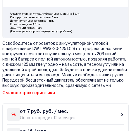
Аккумуляторная углошлифовальная машина 1 шт.
Инструкция по эксплуатации 1 шт.
Дополнительная рукоятка 1 шт.
Ключ фланцевый 1 шт.
Защитный кожух 1 шт.
(Без аккумуляторов и зарядного устройства)
Освободитесь от розеток с аккумуляторной угловой
шлифмашиной DWT AWS-20-125 D! Этот профессиональный
инструмент сочетает внушительную мощность 20В литий-
ионной батареи с полной автономностью, позволяя работать
с диском 125 мм где угодно – на высоте, в тесном углу или на
удаленной стройплощадке. Забудьте о поиске удлинителей и
риске зацепиться за провод. Мощь и свобода в ваших руках
Передовой бесщеточный двигатель обеспечивает не только
высокую производительность, сравнимую с сетевыми
См. все характеристики
от 7 руб. руб. / мес.
Оплата в кредит 12 месяцев