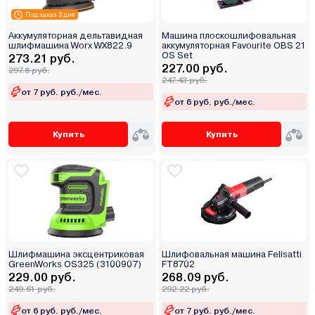
Под заказ 3 дня
Аккумуляторная дельтавидная
Машина плоскошлифовальная
шлифмашина Worx WX822.9
аккумуляторная Favourite OBS 21
OS Set
273.21 руб.
227.00 руб.
297.8 руб.
247.43 руб.
от 7 руб. руб./мес.
от 6 руб. руб./мес.
Купить
Купить
Шлифмашина эксцентриковая
Шлифовальная машина Felisatti
GreenWorks OS325 (3100907)
FT8702
229.00 руб.
268.09 руб.
249.61 руб.
292.22 руб.
от 6 руб. руб./мес.
от 7 руб. руб./мес.