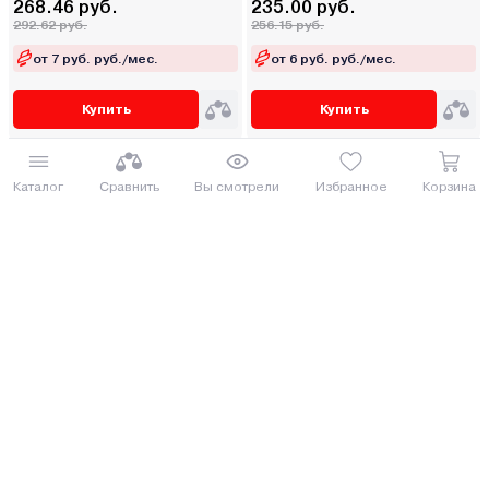
268.46 руб.
235.00 руб.
292.62 руб.
256.15 руб.
от 7 руб. руб./мес.
от 6 руб. руб./мес.
Купить
Купить
Каталог
Сравнить
Вы смотрели
Избранное
Корзина
Под заказ 5 дней
Шлифмашина ленточная
Полировальная машина DYLLU
Hammer LSM900D
DTAE1512001
247.50 руб.
262.92 руб.
269.78 руб.
286.58 руб.
от 7 руб. руб./мес.
от 7 руб. руб./мес.
Купить
Купить