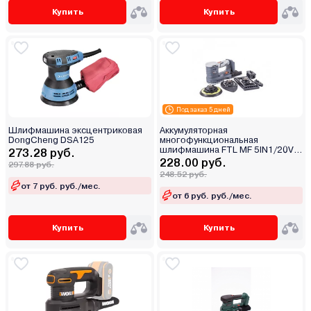
Купить
Купить
Под заказ 5 дней
Шлифмашина эксцентриковая
Аккумуляторная
DongCheng DSA125
многофункциональная
шлифмашина FTL MF 5IN1/20V
273.28 руб.
EVO
228.00 руб.
297.88 руб.
248.52 руб.
от 7 руб. руб./мес.
от 6 руб. руб./мес.
Купить
Купить