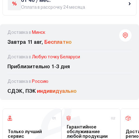
от 46 / мес.
Оплата в рассрочку 24 месяца
Доставка в
Минск
Завтра 11 авг,
Бесплатно
Доставка в
Любую точку Беларуси
Приблизительно 1-3 дня
Доставка в
Россию
СДЭК, ПЭК
индивидуально
01
02
Гарантийное
Только лучший
обслуживание
Доста
сервис
любой продукции
регио