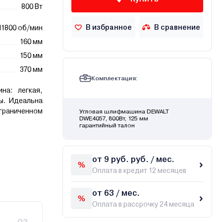
800 Вт
В избранное
В сравнение
11800 об/мин
160 мм
150 мм
370 мм
Комплектация:
на: легкая,
ы. Идеальна
раниченном
Угловая шлифмашина DEWALT
DWE4057, 800Вт, 125 мм
гарантийный талон
от 9 руб. руб. / мес.
Оплата в кредит 12 месяцев
от 63 / мес.
Оплата в рассрочку 24 месяца