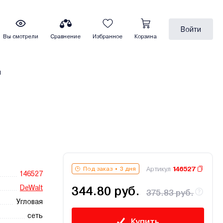
Войти
Вы смотрели
Сравнение
Избранное
Корзина
ы
Артикул
146527
Под заказ
3 дня
146527
DeWalt
344.80 руб.
375.83 руб.
Угловая
сеть
Купить