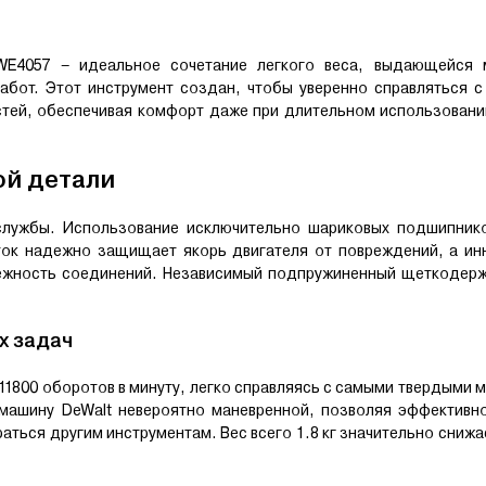
WE4057 – идеальное сочетание легкого веса, выдающейся
бот. Этот инструмент создан, чтобы уверенно справляться с
стей, обеспечивая комфорт даже при длительном использован
ой детали
 службы. Использование исключительно шариковых подшипник
ок надежно защищает якорь двигателя от повреждений, а ин
дежность соединений. Независимый подпружиненный щеткодерж
х задач
1800 оборотов в минуту, легко справляясь с самыми твердыми 
машину DeWalt невероятно маневренной, позволяя эффективно
аться другим инструментам. Вес всего 1.8 кг значительно снижа