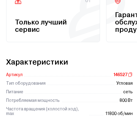
01
Гаран
Только лучший
обслу
сервис
проду
Характеристики
Артикул
146527
Тип оборудования
Угловая
Питание
сеть
Потребляемая мощность
800 Вт
Частота вращения (холостой ход),
max
11800 об/мин