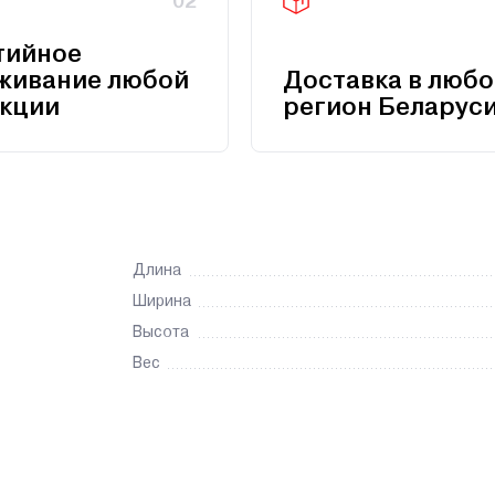
02
тийное
живание любой
Доставка в любо
кции
регион Беларус
Длина
Ширина
Высота
Вес