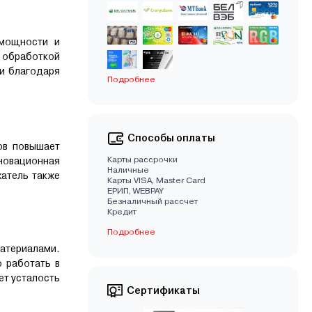
 мощности и
 обработкой
ии благодаря
Подробнее
Способы оплаты
ов повышает
Карты рассрочки
новационная
Наличные
атель также
Карты VISA, Master Card
EРИП, WEBPAY
Безналичный рассчет
Кредит
Подробнее
материалами.
 работать в
ет усталость
Сертификаты