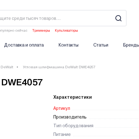
пулярно сейчас
Триммеры
Культиваторы
Двигатели мотоблоков
Аэраторы
Опрыскиватели аккумуляторные
Доставка и оплата
Контакты
Статьи
Бренд
DeWalt
Угловая шлифмашина DeWalt DWE4057
t DWE4057
Характеристики
Артикул
Производитель
Тип оборудования
Питание