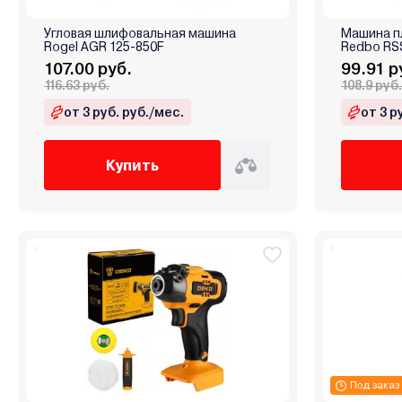
Угловая шлифовальная машина
Машина п
Rogel AGR 125-850F
Redbo RSS
107.00 руб.
99.91 р
116.63 руб.
108.9 руб.
от 3 руб. руб./мес.
от 3 р
Купить
Под заказ