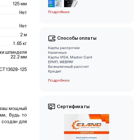
125 мм
Подробнее
Нет
Нет
2 м
Способы оплаты
1.65 кг
Карты рассрочки
ки шпинделя
Наличные
22.2 мм
Карты VISA, Master Card
EРИП, WEBPAY
Безналичный рассчет
CT13628-125
Кредит
Подробнее
Сертификаты
– ваш мощный
ми, будь то
т создан для