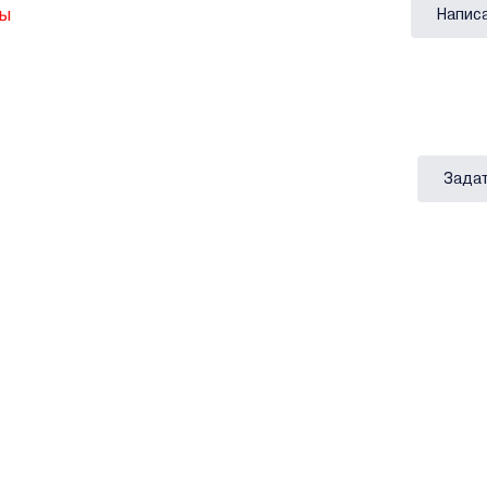
вы
Напис
Задат