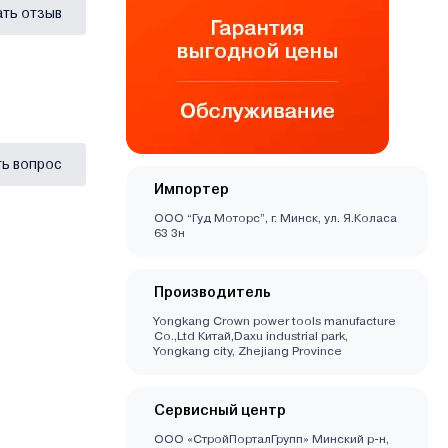
ать отзыв
ь вопрос
Импортер
ООО “Гуд Моторс”, г. Минск, ул. Я.Коласа
63 3н
Производитель
Yongkang Crown power tools manufacture
Co.,Ltd Китай,Daxu industrial park,
Yongkang city, Zhejiang Province
Сервисный центр
ООО «СтройПорталГрупп» Минский р-н,