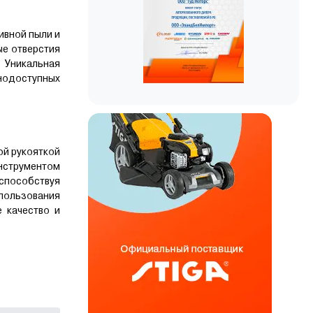
ивной пыли и
ые отверстия
 Уникальная
днодоступных
ой рукояткой
инструментом
 способствуя
спользования
 качество и