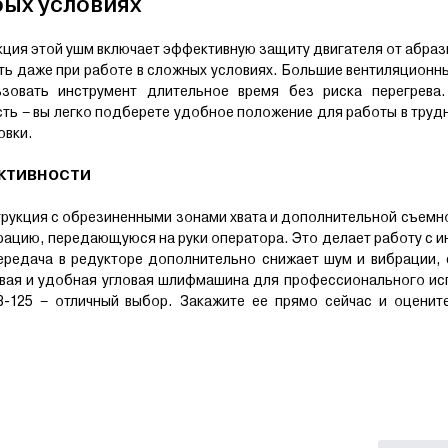
бых условиях
кция этой ушм включает эффективную защиту двигателя от абраз
ть даже при работе в сложных условиях. Большие вентиляционн
зовать инструмент длительное время без риска перегрева.
ость – вы легко подберете удобное положение для работы в тру
овки.
ктивности
трукция с обрезиненными зонами хвата и дополнительной съемн
рацию, передающуюся на руки оператора. Это делает работу с 
ередача в редукторе дополнительно снижает шум и вибрации,
ивая и удобная угловая шлифмашина для профессионального и
-125 – отличный выбор. Закажите ее прямо сейчас и оцените