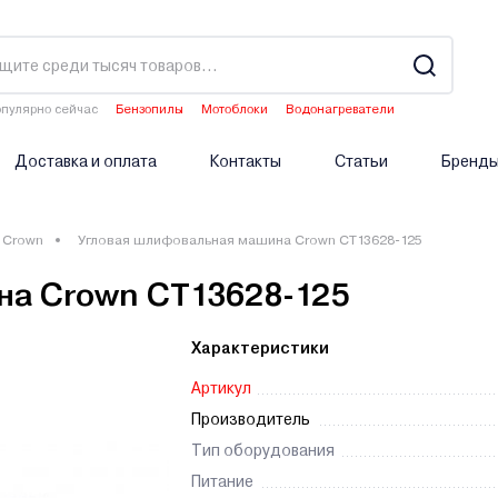
пулярно сейчас
Бензопилы
Мотоблоки
Водонагреватели
Двигатели мотоблоков
Опрыскиватели аккумуляторные
Доставка и оплата
Контакты
Статьи
Бренд
Crown
Угловая шлифовальная машина Crown CT13628-125
на Crown CT13628-125
Характеристики
Артикул
Производитель
Тип оборудования
Питание