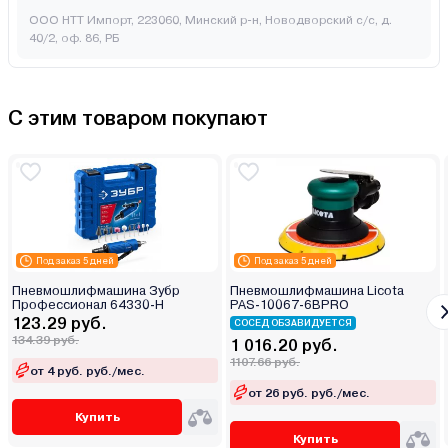
ООО НТТ Импорт, 223060, Минский р-н, Новодворский с/с, д.
40/2, оф. 86, РБ
С этим товаром покупают
Под заказ 5 дней
Под заказ 5 дней
Пневмошлифмашина Зубр
Пневмошлифмашина Licota
Профессионал 64330-H
PAS-10067-6BPRO
123.29 руб.
СОСЕД ОБЗАВИДУЕТСЯ
134.39 руб.
1 016.20 руб.
1107.66 руб.
от 4 руб. руб./мес.
от 26 руб. руб./мес.
Купить
Купить