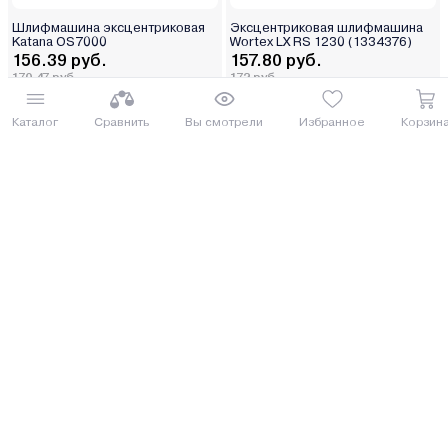
Шлифмашина эксцентриковая
Эксцентриковая шлифмашина
Katana OS7000
Wortex LX RS 1230 (1334376)
156.39 руб.
157.80 руб.
170.47 руб.
172 руб.
от 4 руб. руб./мес.
от 4 руб. руб./мес.
Каталог
Сравнить
Вы смотрели
Избранное
Корзин
Купить
Купить
8 (029) 614-16-16
Заказать звонок
Интернет-магазин,
09:00 - 20:00 ежедневно