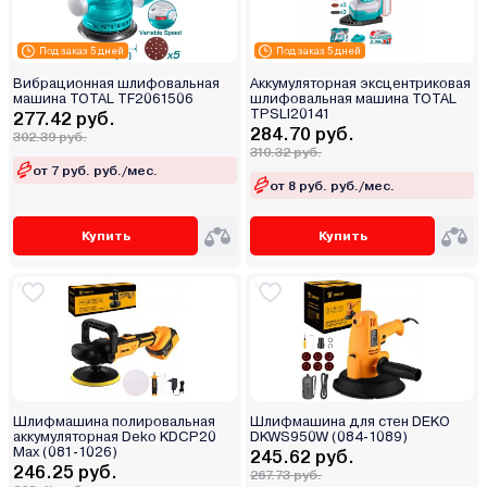
Под заказ 5 дней
Под заказ 5 дней
Вибрационная шлифовальная
Аккумуляторная эксцентриковая
машина TOTAL TF2061506
шлифовальная машина TOTAL
TPSLI20141
277.42 руб.
284.70 руб.
302.39 руб.
310.32 руб.
от 7 руб. руб./мес.
от 8 руб. руб./мес.
Купить
Купить
Шлифмашина полировальная
Шлифмашина для стен DEKO
аккумуляторная Deko KDCP20
DKWS950W (084-1089)
Max (081-1026)
245.62 руб.
246.25 руб.
267.73 руб.