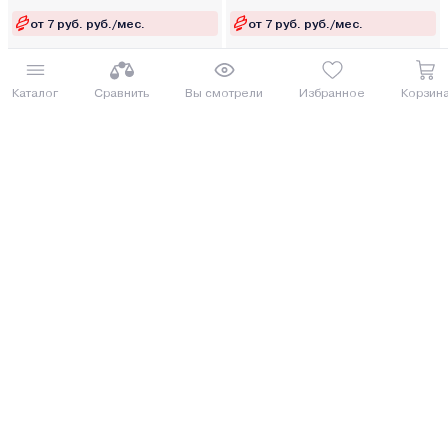
от 7 руб. руб./мес.
от 7 руб. руб./мес.
Купить
Купить
Каталог
Сравнить
Вы смотрели
Избранное
Корзин
8 (029) 614-16-16
Заказать звонок
Интернет-магазин,
09:00 - 20:00 ежедневно
8 (017) 310-16-16
Написать нам
Розничный магазин,
09:00 - 19:00 ПН-ПТ
09:00 - 15:00 СБ