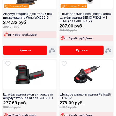
Под заказ 3 дня
Под заказ 5 дней
Аккумуляторная дельтавидная
Шлифовальная эксцентриковая
шлифмашина Worx WX822.9
шлифмашина SENIX PSX2-M1-
EU-0 (без АКБ и ЗУ)
274.32 руб.
287.00 руб.
299.01 руб.
312.83 руб.
от 7 руб. руб./мес.
от 8 руб. руб./мес.
Купить
Купить
Шлифмашина эксцентриковая
Шлифовальная машина Felisatti
аккумуляторная Kress KUD20.9
FT8702
277.69 руб.
278.09 руб.
302.68 руб.
303.12 руб.
от 7 руб. руб./мес.
от 7 руб. руб./мес.