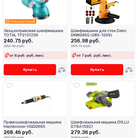
Под заказ 5 дней
Эксцентриковая шлифмашина
Шлифмашина для стен Deko
TOTAL TF2131256
DKWS850 (085-1059)
240.75 руб.
256.98 руб.
262.42 руб.
280.11 руб.
от 6 руб. руб./мес.
от 7 руб. руб./мес.
Купить
Купить
Прямошлифовальная машина
Шлифовальная машина DYLLU
Hanskonner HGD0665
DTBA15921
268.46 руб.
279.36 руб.
292.62 руб.
304.5 руб.