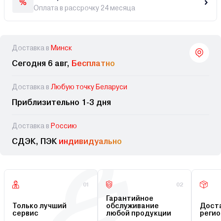
Оплата в рассрочку 24 месяца
Доставка в
Минск
Сегодня 6 авг,
Бесплатно
Доставка в
Любую точку Беларуси
Приблизительно 1-3 дня
Доставка в
Россию
СДЭК, ПЭК
индивидуально
01
02
Гарантийное
Только лучший
обслуживание
Доста
сервис
любой продукции
регио