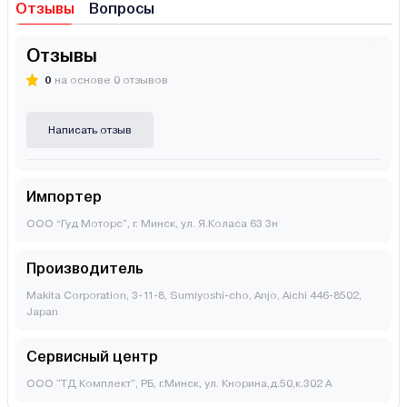
Отзывы
Вопросы
Отзывы
0
на основе 0 отзывов
Написать отзыв
Импортер
ООО “Гуд Моторс”, г. Минск, ул. Я.Коласа 63 3н
Производитель
Makita Corporation, 3-11-8, Sumiyoshi-cho, Anjo, Aichi 446-8502,
Japan
Сервисный центр
ООО "ТД Комплект", РБ, г.Минск, ул. Кнорина,д.50,к.302 А