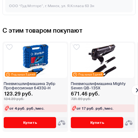
ООО “Гуд Моторс”, г. Минск, ул. Я.Коласа 63 3н
С этим товаром покупают
Под заказ 5 дней
Под заказ 5 дней
Пневмошлифмашина Зубр
Пневмошлифмашина Mighty
Профессионал 64330-H
Seven QB-135X
123.29 руб.
671.46 руб.
134.39 руб.
731.89 руб.
от 4 руб. руб./мес.
от 17 руб. руб./мес.
Купить
Купить