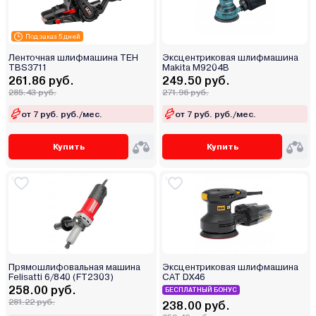
Под заказ 5 дней
Ленточная шлифмашина TEH
Эксцентриковая шлифмашина
TBS3711
Makita M9204B
261.86 руб.
249.50 руб.
285.43 руб.
271.96 руб.
от 7 руб. руб./мес.
от 7 руб. руб./мес.
Купить
Купить
Прямошлифовальная машина
Эксцентриковая шлифмашина
Felisatti 6/840 (FT2303)
CAT DX46
258.00 руб.
БЕСПЛАТНЫЙ БОНУС
281.22 руб.
238.00 руб.