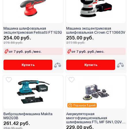
Машина шлифовальная
Машина эксцентриковая
эксцентриковая Felisatti FT1030
шлифовальная Crown CT13663V
254.00 руб.
255.00 руб.
276.86 руб.
277.95 руб.
от 7 руб. руб./мес.
от 7 руб. руб./мес.
Купить
Купить
Под заказ 5 дней
Виброшлифмашина Makita
Аккумуляторная
M9203B
многофункциональная
шлифмашина FTL MF 5IN1/20V
261.42 руб.
EVO
229.00 руб.
284.95 руб.