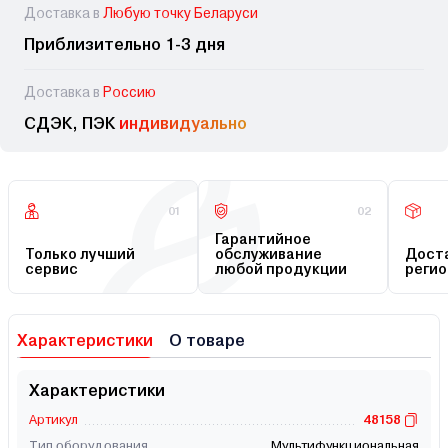
Доставка в
Любую точку Беларуси
Приблизительно 1-3 дня
Доставка в
Россию
СДЭК, ПЭК
индивидуально
01
02
Гарантийное
Только лучший
обслуживание
Доста
сервис
любой продукции
регио
Характеристики
О товаре
Характеристики
Артикул
48158
Тип оборудования
Мультифункциональная