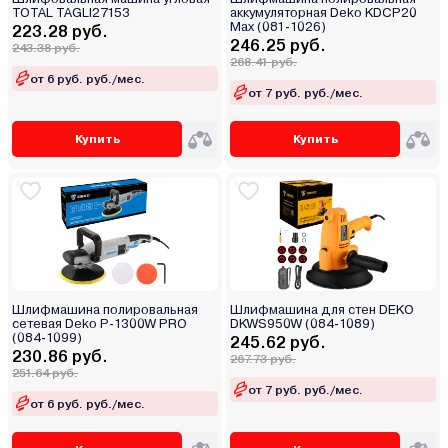
TOTAL TAGLI27153
аккумуляторная Deko KDCP20
Max (081-1026)
223.28 руб.
246.25 руб.
243.38 руб.
268.41 руб.
от 6 руб. руб./мес.
от 7 руб. руб./мес.
Купить
Купить
Шлифмашина полировальная
Шлифмашина для стен DEKO
сетевая Deko P-1300W PRO
DKWS950W (084-1089)
(084-1099)
245.62 руб.
230.86 руб.
267.73 руб.
251.64 руб.
от 7 руб. руб./мес.
от 6 руб. руб./мес.