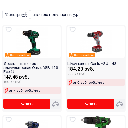
завинчивание шурупов
отвёртка
Фильтры
сначала популярные
долбление
закручивание
откручивания
Под заказ 3 дня
Под заказ 3 дня
Дрель-шуруповерт
Шуруповерт Oasis ASU-14S
аккумуляторная Oasis ASB-18S
184.20 руб.
Eco (J)
200.78 руб.
147.45 руб.
160.72 руб.
от 5 руб. руб./мес.
от 4 руб. руб./мес.
Купить
Купить