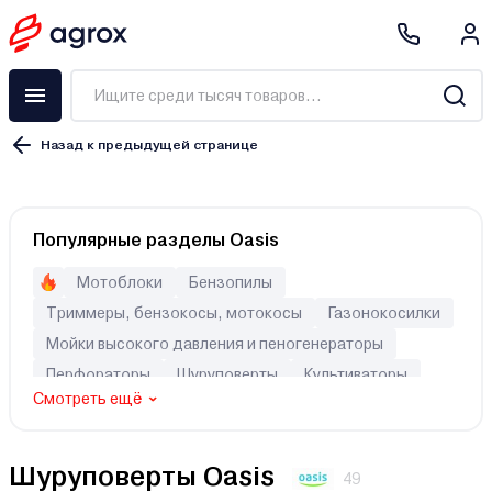
Назад к предыдущей странице
Ударный
Популярные разделы Oasis
Безударный
Мотоблоки
Бензопилы
Триммеры, бензокосы, мотокосы
Газонокосилки
Сеть
Мойки высокого давления и пеногенераторы
Аккумулятор
Перфораторы
Шуруповерты
Культиваторы
Смотреть ещё
сверление
сверление с ударом
Шуруповерты Oasis
49