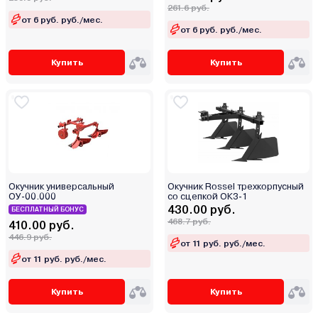
261.6 руб.
Республика Беларусь
от 6 руб. руб./мес.
от 6 руб. руб./мес.
САЗ
Культиватор
Украина
Купить
Купить
Окучник
Окучник-пропольщик
Беларус 921
Беларус 92П
Беларус 820
Окучник универсальный
Окучник Rossel трехкорпусный
Беларус 952.2
ОУ-00.000
со сцепкой ОК3-1
430.00 руб.
БЕСПЛАТНЫЙ БОНУС
Беларус 82.1
468.7 руб.
410.00 руб.
Беларус 82 МК
446.9 руб.
от 11 руб. руб./мес.
Беларус 2522 ДВ
от 11 руб. руб./мес.
Беларус 2822 ДВ
Беларус 3022 ДВ
Купить
Купить