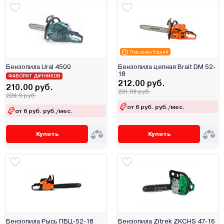
Titan
TOR
TOTAL
Tundra
Под заказ 5 дней
Ural
Бензопила Ural 4500
Бензопила цепная Brait DM 52-
18
Vega
ФАВОРИТ ДАЧНИКОВ
212.00 руб.
210.00 руб.
Verton
231.08 руб.
228.9 руб.
Villartec
от 6 руб. руб./мес.
от 6 руб. руб./мес.
Watt
Winzor
Купить
Купить
Worx
Zeus
ZimAni
Zitrek
Zomax
Беларусь
Бензопила Рысь ПБЦ-52-18
Бензопила Zitrek ZKCHS 47-16