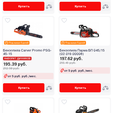
Hanakawa
Купить
Купить
Hanskonner
HDC
Heger
Hitachi
HND
Под заказ 5 дней
Под заказ 5 дней
Holzfforma
Бензопила Carver Promo PSG-
Бензопила Парма БП 045/15
Homelite
45-15
(02.019.00008)
Horex
197.62 руб.
ФАВОРИТ ДАЧНИКОВ
215.41 руб.
195.39 руб.
Husqvarna (Хускварна)
212.98 руб.
от 5 руб. руб./мес.
Huter
от 5 руб. руб./мес.
Hyundai
Jawa
Купить
Купить
Jonred
Jonser
Katana Japan
Kolner