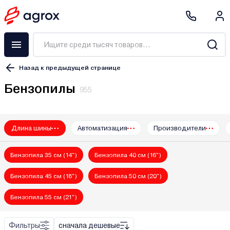
Назад к предыдущей странице
Бензопилы
955
Длина шины
Автоматизация
Производители
AL-KO
Alpina
Бензопила 35 см (14")
Бензопила 40 см (16")
ALTECO
BOJET
Бензопила 45 см (18")
Бензопила 50 см (20")
Bort
Бензопила 55 см (21")
Brait
Caiman
Фильтры
сначала дешевые
CanFly