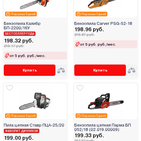
Lider
Под заказ 5 дней
Под заказ 5 дней
Lifan
Бензопила Калибр
Бензопила Carver PSG-52-18
Makita
БП-2200/16У
198.96 руб.
Maxcut
БЕСТСЕЛЛЕР ГОДА
216.87 руб.
198.32 руб.
MaxPiler
от 5 руб. руб./мес.
216.17 руб.
McCulloch
от 5 руб. руб./мес.
MG
Nikkey
Купить
Купить
Oasis
Oleo-mac
P.I.T.
Partisan
Partner
Под заказ 5 дней
Под заказ 5 дней
Patriot
Пила цепная Ставр ПЦА-25/20
Бензопила цепная Парма БП
Procraft
052/18 (02.019.00009)
ФАВОРИТ ДАЧНИКОВ
Profipower
199.33 руб.
199.00 руб.
217.27 руб.