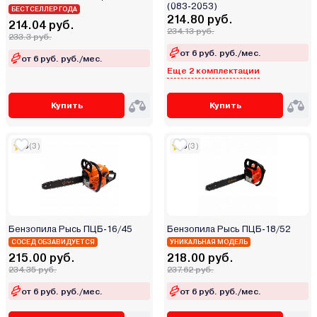
Булат
(083-2053)
БЕСТСЕЛЛЕР ГОДА
214.80 руб.
Витязь
214.04 руб.
234.13 руб.
233.3 руб.
Вымпел
от 6 руб. руб./мес.
от 6 руб. руб./мес.
Диолд
Еще 2 комплектации
Зубр
Ижмаш
Купить
Купить
Инстар
Интерскол
5
(3)
5
(3)
Калибр
Минск
Мобил К
ООО «ЧуньТао»
Бензопила Рысь ПЦБ-16/45
Бензопила Рысь ПЦБ-18/52
Парма
СОСЕД ОБЗАВИДУЕТСЯ
УНИКАЛЬНАЯ МОДЕЛЬ
Ресанта
215.00 руб.
218.00 руб.
Республика Беларусь
234.35 руб.
237.62 руб.
Рысь
от 6 руб. руб./мес.
от 6 руб. руб./мес.
Сибртех