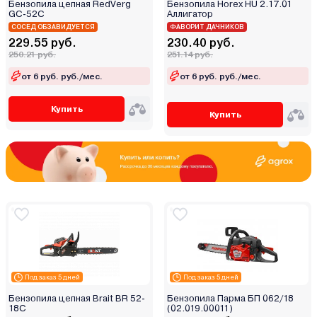
Бензопила цепная RedVerg
Бензопила Horex HU 2.17.01
GC-52C
Аллигатор
СОСЕД ОБЗАВИДУЕТСЯ
ФАВОРИТ ДАЧНИКОВ
229.55 руб.
230.40 руб.
250.21 руб.
251.14 руб.
от 6 руб. руб./мес.
от 6 руб. руб./мес.
Купить
Купить
Под заказ 5 дней
Под заказ 5 дней
Бензопила цепная Brait BR 52-
Бензопила Парма БП 062/18
18C
(02.019.00011)