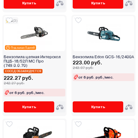
Купить
Купить
СОЮЗ
Ставр
5
(3)
Стинко
Ударник
Хопер
Энергомаш
Под заказ 5 дней
Юнимастер
Бензопила цепная Интерскол
Бензопила Edon GCS-16/2400А
ПЦБ-18/52Л МС Про
223.00 руб.
(749.0.0.70)
243.07 руб.
СОСЕД ОБЗАВИДУЕТСЯ
от 6 руб. руб./мес.
222.27 руб.
242.27 руб.
от 6 руб. руб./мес.
Купить
Купить