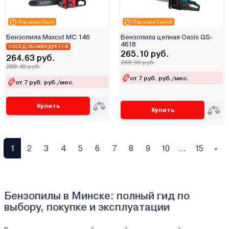
Под заказ 3 дня
Под заказ 5 дней
Бензопила Maxcut MC 146
Бензопила цепная Oasis GS-
4618
СОСЕД ОБЗАВИДУЕТСЯ
265.10 руб.
264.63 руб.
288.96 руб.
288.45 руб.
от 7 руб. руб./мес.
от 7 руб. руб./мес.
Купить
Купить
1
2
3
4
5
6
7
8
9
10
...
15
»
Бензопилы в Минске: полный гид по
выбору, покупке и эксплуатации