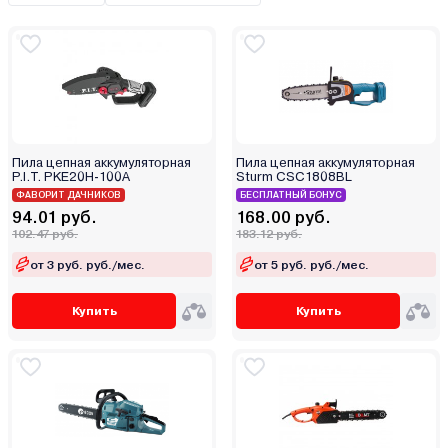
Carver
Champion
Daewoo
DDE
Deko
Deli
Пила цепная аккумуляторная
Пила цепная аккумуляторная
P.I.T. PKE20H-100A
Sturm CSC1808BL
Denzel
ФАВОРИТ ДАЧНИКОВ
БЕСПЛАТНЫЙ БОНУС
DGM
94.01 руб.
168.00 руб.
DWT
102.47 руб.
183.12 руб.
DYLLU
от 3 руб. руб./мес.
от 5 руб. руб./мес.
Echo
Купить
Купить
ECO
Edon
Efco
Einhell
Eland