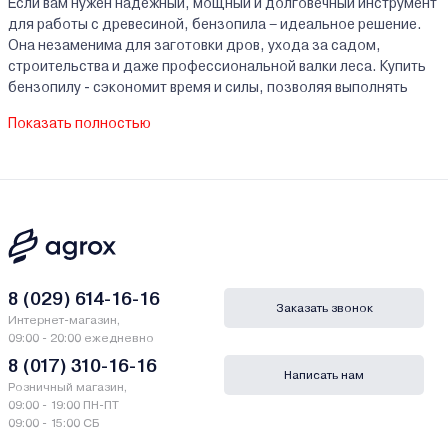
Если вам нужен надежный, мощный и долговечный инструмент
для работы с древесиной, бензопила – идеальное решение.
Она незаменима для заготовки дров, ухода за садом,
строительства и даже профессиональной валки леса. Купить
бензопилу - сэкономит время и силы, позволяя выполнять
работу в разы быстрее.
Показать полностью
Как правильно выбрать бензопилу?
При покупке важно учитывать тип работ, мощность, длину
шины и дополнительные функции.
По назначению
8 (029) 614-16-16
Бытовые модели
(1,5–2,5 кВт, шина 30–40 см)
Заказать звонок
Подходят для:
Интернет-магазин,
09:00 - 20:00 ежедневно
Обрезки веток и сучьев
8 (017) 310-16-16
Написать нам
Распила небольших бревен (до 30 см в диаметре)
Розничный магазин,
09:00 - 19:00 ПН-ПТ
Заготовки дров для дачи или бани
09:00 - 15:00 СБ
Плюсы
: легкие, компактные, экономичные