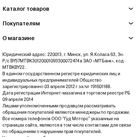
Каталог товаров
Полупрофессиональные
(2,5–3,5 кВт, шина 40–50 см)
Подходят для:
Покупателям
Строительных работ (распил бруса, досок)
О магазине
Валки небольших деревьев
Частой эксплуатации
Юридический адрес: 220013, г. Минск, ул. Я.Коласа 63, 3н.
Плюсы
: универсальность, хорошая мощность
Р/с BY57MTBK30120001093300072474 в ЗАО «МТБанк», код
MTBKBY22.
Профессиональные
(от 3,5 кВт, шина 50+ см)
В едином государственном регистре юридических лиц и
Подходят для:
индивидуальных предпринимателей Общество
зарегистрированно 03 апреля 2012 г за № 191601188.
Лесозаготовки
Дата регистрации Интернет-мазагина в торговом реестре РБ
Продолжительной работы (6+ часов в день)
09 апреля 2014
Распила толстых бревен (50–100 см)
Лицами уполномоченными продавцом рассматривать
обращения покупателей являются менеджеры по продажам.
Плюсы
: высокая производительность, износостойкость
Все номера телефонов ООО "Гуд Моторс" указанные на
страницах сайта, являются в том числе контактами для связи
По бренду: какие производители лучше?
по обращениям о нарушении прав покупателей.