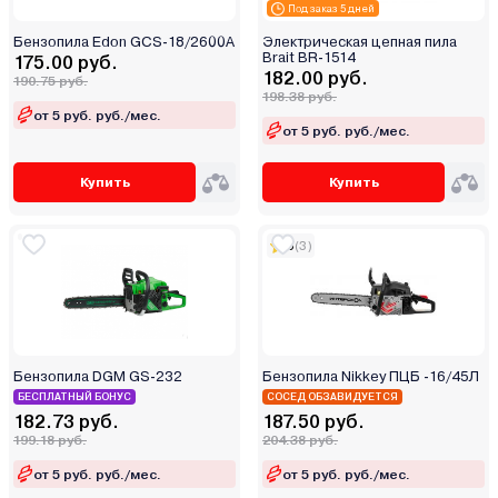
Elitech
Под заказ 5 дней
Eurolux
Бензопила Edon GCS-18/2600A
Электрическая цепная пила
Brait BR-1514
175.00 руб.
EVOline
182.00 руб.
190.75 руб.
Favourite
198.38 руб.
от 5 руб. руб./мес.
Felisatti
от 5 руб. руб./мес.
Feller
Foresta
Купить
Купить
Forster
FoxWeld
5
(3)
Fubag
Garvill
Gigant
GoodLuck
Бензопила DGM GS-232
Бензопила Nikkey ПЦБ -16/45Л
GreenWorks (Гринворкс)
БЕСПЛАТНЫЙ БОНУС
СОСЕД ОБЗАВИДУЕТСЯ
182.73 руб.
187.50 руб.
Grizzly
199.18 руб.
204.38 руб.
Gunter
от 5 руб. руб./мес.
от 5 руб. руб./мес.
Hammer