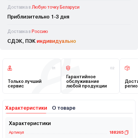
Доставка в
Любую точку Беларуси
Приблизительно 1-3 дня
Доставка в
Россию
СДЭК, ПЭК
индивидуально
01
02
Гарантийное
Только лучший
обслуживание
Доста
сервис
любой продукции
регио
Характеристики
О товаре
Характеристики
Артикул
188265