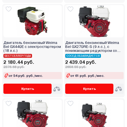
Двигатель бензиновый Weima
Двигатель бензиновый Weima
Bel GX440E с электростартером
Bel GX270RE-S (9 л.с.), с
(18 л.с.)
понижающим редуктором со
сцеплением и
БЕСТСЕЛЛЕР ГОДА
СОСЕД ОБЗАВИДУЕТСЯ
электростартером
2 180.44 руб.
2 439.04 руб.
2376.68 руб.
2658.55 руб.
от 54 руб. руб./мес.
от 61 руб. руб./мес.
Купить
Купить