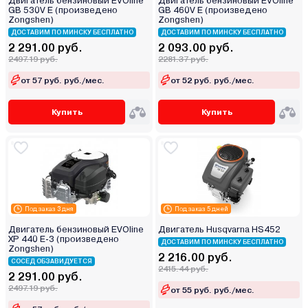
Двигатель бензиновый EVOline
Двигатель бензиновый EVOline
GB 530V E (произведено
GB 460V E (произведено
Zongshen)
Zongshen)
ДОСТАВИМ ПО МИНСКУ БЕСПЛАТНО
ДОСТАВИМ ПО МИНСКУ БЕСПЛАТНО
2 291.00 руб.
2 093.00 руб.
2497.19 руб.
2281.37 руб.
от 57 руб. руб./мес.
от 52 руб. руб./мес.
Купить
Купить
Под заказ 3 дня
Под заказ 5 дней
Двигатель бензиновый EVOline
Двигатель Husqvarna HS452
XP 440 E-3 (произведено
ДОСТАВИМ ПО МИНСКУ БЕСПЛАТНО
Zongshen)
2 216.00 руб.
СОСЕД ОБЗАВИДУЕТСЯ
2415.44 руб.
2 291.00 руб.
2497.19 руб.
от 55 руб. руб./мес.