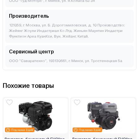
ООО “Гуд Моторс”, г. Минск, ул. Я.Коласа 63 3н
Производитель
121059, г. Москва, ул. Б. Дорогомиловская, д. 10 Производство:
Жейянг Жоули Индастриал Ко Лтд. Жиньян Маунтин Индастри
Функтион Ареа КуанКси, Вуи, Жейанг, Китай.
Сервисный центр
ООО "Саваратехно", 193130661, г. Минск, ул. Тростенецкая 5а
Похожие товары
Под заказ 3 дня
Под заказ 3 дня