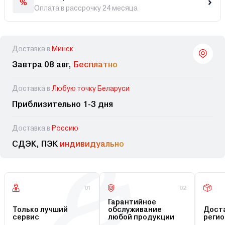
Оплата в рассрочку 24 месяца
Доставка в
Минск
Завтра 08 авг,
Бесплатно
Доставка в
Любую точку Беларуси
Приблизительно 1-3 дня
Доставка в
Россию
СДЭК, ПЭК
индивидуально
01
02
Гарантийное
Только лучший
обслуживание
Доста
сервис
любой продукции
регио