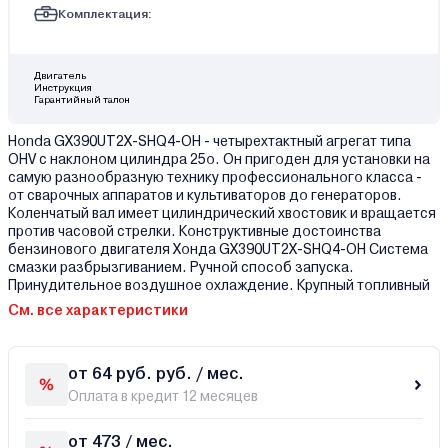
Комплектация:
Двигатель
Инструкция
Гарантийный талон
Honda GX390UT2X-SHQ4-OH - четырехтактный агрегат типа
OHV с наклоном цилиндра 25о. Он пригоден для установки на
самую разнообразную технику профессионального класса -
от сварочных аппаратов и культиваторов до генераторов.
Коленчатый вал имеет цилиндрический хвостовик и вращается
против часовой стрелки. Конструктивные достоинства
бензинового двигателя Хонда GX390UT2X-SHQ4-OH Система
смазки разбрызгиванием. Ручной способ запуска.
Принудительное воздушное охлаждение. Крупный топливный
См. все характеристики
от 64 руб. руб. / мес.
Оплата в кредит 12 месяцев
от 473 / мес.