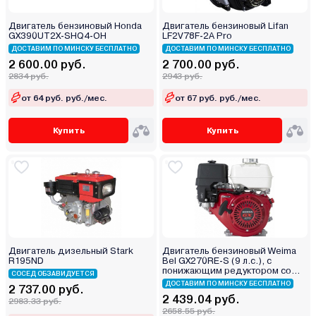
Двигатель бензиновый Honda
Двигатель бензиновый Lifan
GX390UT2Х-SHQ4-OH
LF2V78F-2А Pro
ДОСТАВИМ ПО МИНСКУ БЕСПЛАТНО
ДОСТАВИМ ПО МИНСКУ БЕСПЛАТНО
2 600.00 руб.
2 700.00 руб.
2834 руб.
2943 руб.
от 64 руб. руб./мес.
от 67 руб. руб./мес.
Купить
Купить
Двигатель дизельный Stark
Двигатель бензиновый Weima
R195ND
Bel GX270RE-S (9 л.с.), с
понижающим редуктором со
СОСЕД ОБЗАВИДУЕТСЯ
сцеплением и
ДОСТАВИМ ПО МИНСКУ БЕСПЛАТНО
2 737.00 руб.
электростартером
2 439.04 руб.
2983.33 руб.
2658.55 руб.