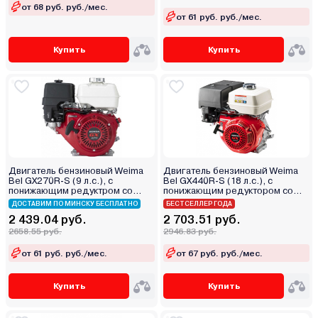
от 68 руб. руб./мес.
от 61 руб. руб./мес.
Купить
Купить
Двигатель бензиновый Weima
Двигатель бензиновый Weima
Bel GX270R-S (9 л.с.), с
Bel GX440R-S (18 л.с.), с
понижающим редуктром со
понижающим редуктором со
сцеплением
сцеплением
ДОСТАВИМ ПО МИНСКУ БЕСПЛАТНО
БЕСТСЕЛЛЕР ГОДА
2 439.04 руб.
2 703.51 руб.
2658.55 руб.
2946.83 руб.
от 61 руб. руб./мес.
от 67 руб. руб./мес.
Купить
Купить