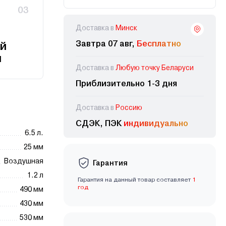
03
Доставка в
Минск
Завтра 07 авг,
Бесплатно
й
и
Доставка в
Любую точку Беларуси
Приблизительно 1-3 дня
Доставка в
Россию
СДЭК, ПЭК
индивидуально
6.5 л.
25 мм
Воздушная
Гарантия
1.2 л
Гарантия на данный товар составляет
1
год
490 мм
430 мм
530 мм