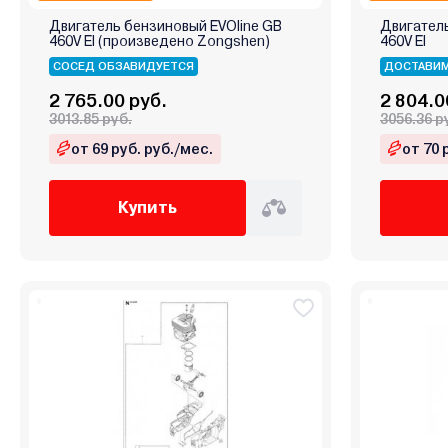
Двигатель бензиновый EVOline GB
Двигатель
460V EI (произведено Zongshen)
460V EI
СОСЕД ОБЗАВИДУЕТСЯ
ДОСТАВИМ
2 765.00 руб.
2 804.0
3013.85 руб.
3056.36 р
от 69 руб. руб./мес.
от 70 
Купить