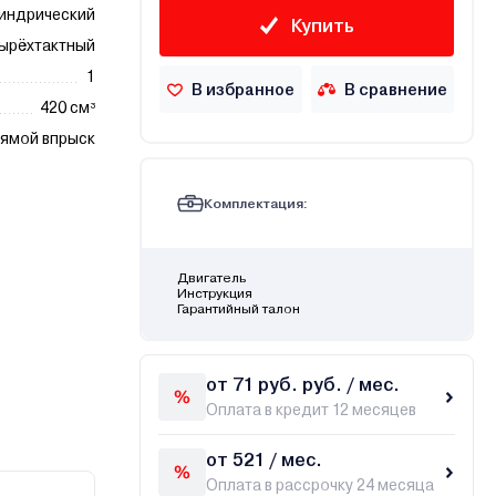
индрический
Купить
ырёхтактный
1
В избранное
В сравнение
420 см³
ямой впрыск
Комплектация:
Двигатель
Инструкция
Гарантийный талон
от 71 руб. руб. / мес.
Оплата в кредит 12 месяцев
от 521 / мес.
Оплата в рассрочку 24 месяца