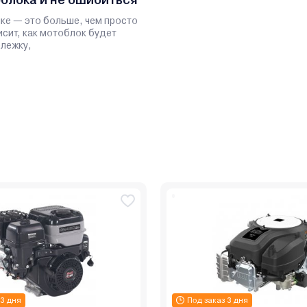
ике — это больше, чем просто
исит, как мотоблок будет
ележку,
 3 дня
Под заказ 3 дня