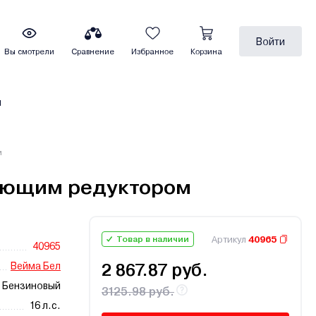
Войти
Вы смотрели
Сравнение
Избранное
Корзина
ы
м
ижающим редуктором
Артикул
40965
Товар в наличии
40965
Вейма Бел
2 867.87 руб.
Бензиновый
3125.98 руб.
16 л.с.