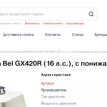
пулярно сейчас
Бензопилы
Газонокосилки
Культиваторы
Аэраторы
Опрыскиватели аккумуляторные
Доставка и оплата
Контакты
Статьи
Бренд
игатель бензиновый Weima Bel GX420R (16 л.с.), с понижающим редукторо
 Bel GX420R (16 л.с.), с пон
Характеристики
Артикул
Производитель
Тип двигателя
Мощность двигателя