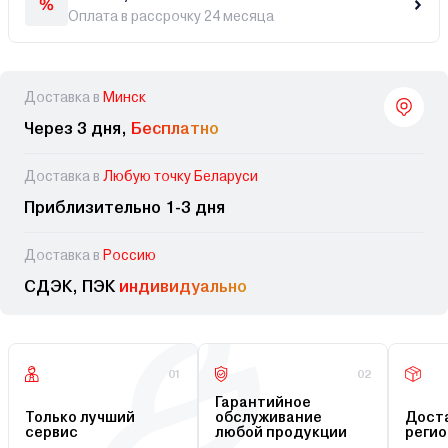
Оплата в рассрочку 24 месяца
Доставка в
Минск
Через 3 дня,
Бесплатно
Доставка в
Любую точку Беларуси
Приблизительно 1-3 дня
Доставка в
Россию
СДЭК, ПЭК
индивидуально
01
02
Гарантийное
Только лучший
обслуживание
Доста
сервис
любой продукции
регио