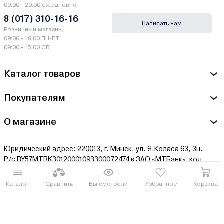
09:00 - 20:00 ежедневно
8 (017) 310-16-16
Написать нам
Розничный магазин,
09:00 - 19:00 ПН-ПТ
09:00 - 15:00 СБ
Каталог товаров
Покупателям
О магазине
Юридический адрес: 220013, г. Минск, ул. Я.Коласа 63, 3н.
Р/с BY57MTBK30120001093300072474 в ЗАО «МТБанк», код
MTBKBY22.
В едином государственном регистре юридических лиц и
Каталог
Сравнить
Вы смотрели
Избранное
Корзина
индивидуальных предпринимателей Общество
зарегистрированно 03 апреля 2012 г за № 191601188.
Дата регистрации Интернет-мазагина в торговом реестре РБ
09 апреля 2014