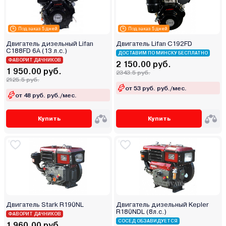
Под заказ 5 дней
Под заказ 5 дней
Двигатель дизельный Lifan
Двигатель Lifan C192FD
C188FD 6A (13 л.с.)
ДОСТАВИМ ПО МИНСКУ БЕСПЛАТНО
ФАВОРИТ ДАЧНИКОВ
2 150.00 руб.
1 950.00 руб.
2343.5 руб.
2125.5 руб.
от 53 руб. руб./мес.
от 48 руб. руб./мес.
Купить
Купить
Двигатель Stark R190NL
Двигатель дизельный Kepler
R180NDL (8л.с.)
ФАВОРИТ ДАЧНИКОВ
СОСЕД ОБЗАВИДУЕТСЯ
1 960.00 руб.