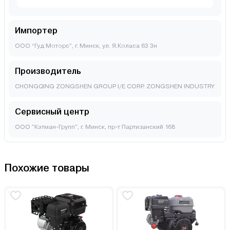
Импортер
ООО “Гуд Моторс”, г. Минск, ул. Я.Коласа 63 3н
Производитель
CHONGQING ZONGSHEN GROUP I/E CORP. ZONGSHEN INDUSTRY
Сервисный центр
ООО "Кэтман-Групп", г. Минск, пр-т Партизанский 168
Похожие товары