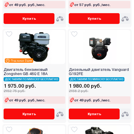
от 49 руб. руб./мес.
от 57 руб. руб./мес.
Купить
Купить
Под заказ 3 дня
Двигатель бензиновый
Дизельный двигатель Vanguard
Zongshen GB 460 E 18А
G192FE
ДОСТАВИМ ПО МИНСКУ БЕСПЛАТНО
ДОСТАВИМ ПО МИНСКУ БЕСПЛАТНО
1 975.00 руб.
1 980.00 руб.
2152.75 руб.
2158.2 руб.
от 49 руб. руб./мес.
от 49 руб. руб./мес.
Купить
Купить