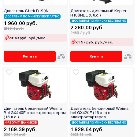
Двигатель Stark R190NL
Двигатель дизельный Kepler
R180NDL (8л.с.)
ДОСТАВИМ ПО МИНСКУ БЕСПЛАТНО
ДОСТАВИМ ПО МИНСКУ БЕСПЛАТНО
1 960.00 руб.
2 280.00 руб.
2136.4 руб.
2485.2 руб.
от 49 руб. руб./мес.
от 57 руб. руб./мес.
Купить
Купить
Двигатель бензиновый Weima
Двигатель бензиновый Weima
Bel GX440E с электростартером
bel GX420E (16 л.с) с
(18 л.с.)
электростартером
ФАВОРИТ ДАЧНИКОВ
ДОСТАВИМ ПО МИНСКУ БЕСПЛАТНО
2 169.39 руб.
1 929.64 руб.
2364.64 руб.
2103.31 руб.