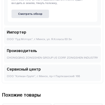
входить в землю, тянуть тележку,
Смотреть обзор
Импортер
ООО “Гуд Моторс”, г. Минск, ул. Я.Коласа 63 3н
Производитель
CHONGQING ZONGSHEN GROUP I/E CORP. ZONGSHEN INDUSTRY
Сервисный центр
ООО "Кэтман-Групп", г. Минск, пр-т Партизанский 168
Похожие товары