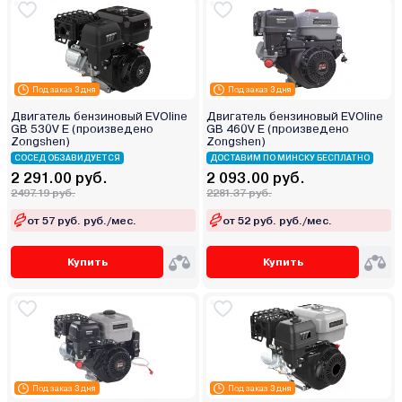
Под заказ 3 дня
Под заказ 3 дня
Двигатель бензиновый EVOline
Двигатель бензиновый EVOline
GB 530V E (произведено
GB 460V E (произведено
Zongshen)
Zongshen)
СОСЕД ОБЗАВИДУЕТСЯ
ДОСТАВИМ ПО МИНСКУ БЕСПЛАТНО
2 291.00 руб.
2 093.00 руб.
2497.19 руб.
2281.37 руб.
от 57 руб. руб./мес.
от 52 руб. руб./мес.
Купить
Купить
Под заказ 3 дня
Под заказ 3 дня