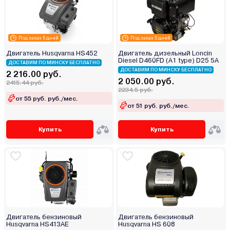
Под заказ 5 дней
Под заказ 5 дней
Двигатель Husqvarna HS452
Двигатель дизельный Loncin
Diesel D460FD (A1 type) D25 5А
ДОСТАВИМ ПО МИНСКУ БЕСПЛАТНО
ДОСТАВИМ ПО МИНСКУ БЕСПЛАТНО
2 216.00 руб.
2 050.00 руб.
2415.44 руб.
2234.5 руб.
от 55 руб. руб./мес.
от 51 руб. руб./мес.
Купить
Купить
Двигатель бензиновый
Двигатель бензиновый
Husqvarna HS413AE
Husqvarna HS 608