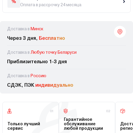
Оплата в рассрочку 24 месяца
Доставка в
Минск
Через 3 дня,
Бесплатно
Доставка в
Любую точку Беларуси
Приблизительно 1-3 дня
Доставка в
Россию
СДЭК, ПЭК
индивидуально
01
02
Гарантийное
Только лучший
обслуживание
Доста
сервис
любой продукции
регио