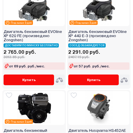
Под заказ 3 дня
Под заказ 3 дня
Двигатель бензиновый EVOline
Двигатель бензиновый EVOline
XP 620 FE (произведено
XP 440 E-3 (произведено
Zongshen)
Zongshen)
ДОСТАВИМ ПО МИНСКУ БЕСПЛАТНО
СОСЕД ОБЗАВИДУЕТСЯ
2 765.00 руб.
2 291.00 руб.
3013.85 руб.
2497.19 руб.
от 69 руб. руб./мес.
от 57 руб. руб./мес.
Купить
Купить
Под заказ 3 дня
Двигатель бензиновый
Двигатель Husqvarna HS452AE