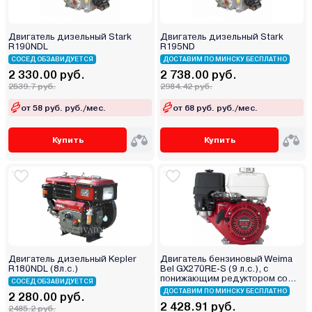
Двигатель дизельный Stark
Двигатель дизельный Stark
R190NDL
R195ND
СОСЕД ОБЗАВИДУЕТСЯ
ДОСТАВИМ ПО МИНСКУ БЕСПЛАТНО
2 330.00 руб.
2 738.00 руб.
2539.7 руб.
2984.42 руб.
от 58 руб. руб./мес.
от 68 руб. руб./мес.
Купить
Купить
Двигатель дизельный Kepler
Двигатель бензиновый Weima
R180NDL (8л.с.)
Bel GX270RE-S (9 л.с.), с
понижающим редуктором со
СОСЕД ОБЗАВИДУЕТСЯ
сцеплением и
ДОСТАВИМ ПО МИНСКУ БЕСПЛАТНО
2 280.00 руб.
электростартером
2 428.91 руб.
2485.2 руб.