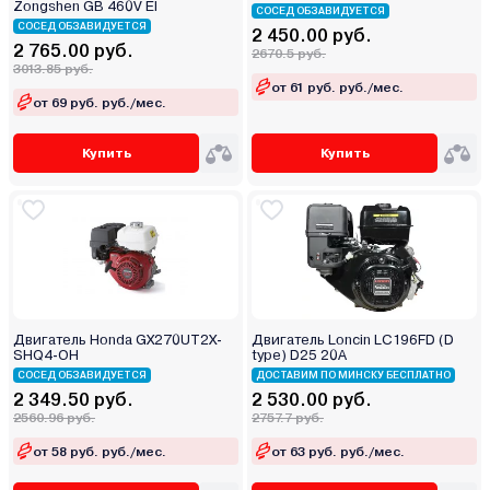
Zongshen GB 460V EI
СОСЕД ОБЗАВИДУЕТСЯ
СОСЕД ОБЗАВИДУЕТСЯ
2 450.00 руб.
2 765.00 руб.
2670.5 руб.
3013.85 руб.
от 61 руб. руб./мес.
от 69 руб. руб./мес.
Купить
Купить
Двигатель Honda GX270UT2X-
Двигатель Loncin LC196FD (D
SHQ4-OH
type) D25 20A
СОСЕД ОБЗАВИДУЕТСЯ
ДОСТАВИМ ПО МИНСКУ БЕСПЛАТНО
2 349.50 руб.
2 530.00 руб.
2560.96 руб.
2757.7 руб.
от 58 руб. руб./мес.
от 63 руб. руб./мес.