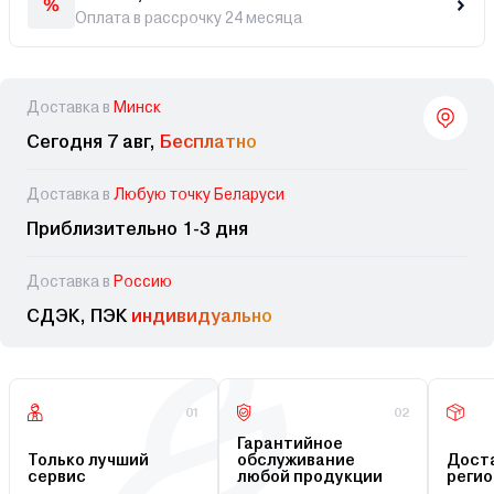
Оплата в рассрочку 24 месяца
Доставка в
Минск
Сегодня 7 авг,
Бесплатно
Доставка в
Любую точку Беларуси
Приблизительно 1-3 дня
Доставка в
Россию
СДЭК, ПЭК
индивидуально
01
02
Гарантийное
Только лучший
обслуживание
Доста
сервис
любой продукции
регио