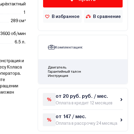
ырёхтактный
1
В избранное
В сравнение
289 см³
3600 об/мин
6.5 л.
Комплектация:
онстрация и
ресу Коласа
Двигатель
Гарантийный талон
 оператора.
Инструкция
йте
бращении
озможен
от 20 руб. руб. / мес.
Оплата в кредит 12 месяцев
от 147 / мес.
Оплата в рассрочку 24 месяца