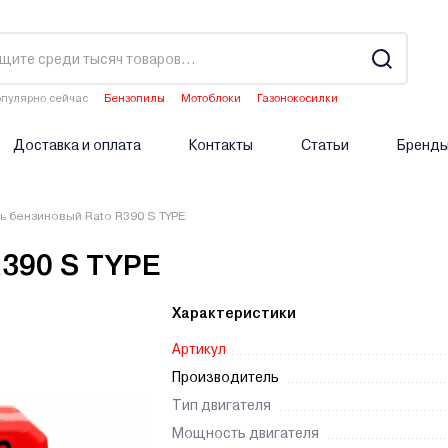
пулярно сейчас
Бензопилы
Мотоблоки
Газонокосилки
Культиваторы
Опрыскиватели аккумуляторные
Доставка и оплата
Контакты
Статьи
Бренд
ь бензиновый Rato R390 S TYPE
R390 S TYPE
Характеристики
Артикул
Производитель
Тип двигателя
Мощность двигателя