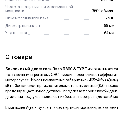
Частота вращения при максимальной
мощности
3600 об/мин
Объем топливного бака
6.5 л.
Диаметр цилиндра
88 мм
Ход поршня
64 мм
О товаре
Бензиновый двигатель Rato R390 S TYPE
изготавливается
долговечным агрегатом. OHC-дизайн обеспечивает эффективн
моторесурсе. Имеет компактные габаритные (465х415х440 мм) и
кВт). Заявляемая производителем степень сжатия (8,0) позво
предотвращает износ деталей, продлевает срок службы дви
движения воздуха, позволяет избежать перегрева деталей м
В магазине Agrox.by все товары сертифицированы, возможен 