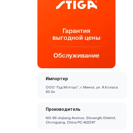
Импортер
ООО “Гуд Моторс”, г. Минск, ул. Я.Коласа
63 3н
Производитель
NO.99 Jiujiang Avenue, Shuangfu District,
Chongqing, China PC:402247