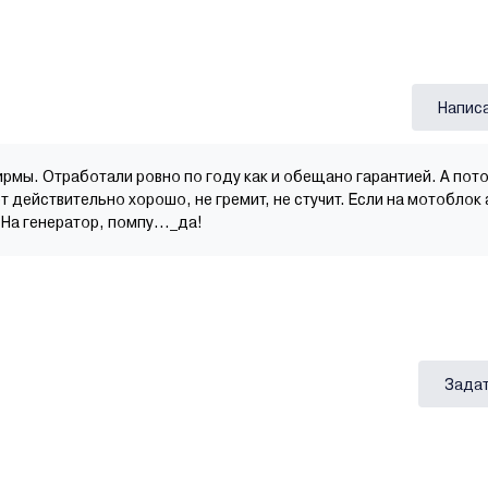
Напис
ирмы. Отработали ровно по году как и обещано гарантией. А пот
т действительно хорошо, не гремит, не стучит. Если на мотоблок
На генератор, помпу..._да!
Задат