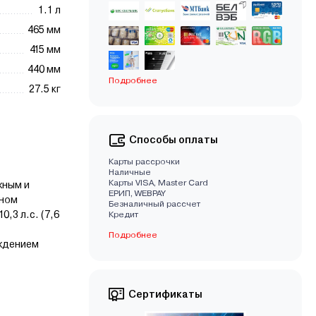
1.1 л
465 мм
415 мм
440 мм
Подробнее
27.5 кг
Способы оплаты
Карты рассрочки
Наличные
Карты VISA, Master Card
жным и
EРИП, WEBPAY
нном
Безналичный рассчет
,3 л.с. (7,6
Кредит
Подробнее
уждением
Сертификаты