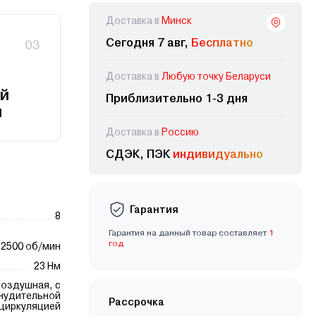
Доставка в
Минск
Сегодня 7 авг,
Бесплатно
03
Доставка в
Любую точку Беларуси
й
Приблизительно 1-3 дня
и
Доставка в
Россию
СДЭК, ПЭК
индивидуально
Гарантия
8
Гарантия на данный товар составляет
1
год
2500 об/мин
23 Нм
оздушная, с
нудительной
Рассрочка
циркуляцией