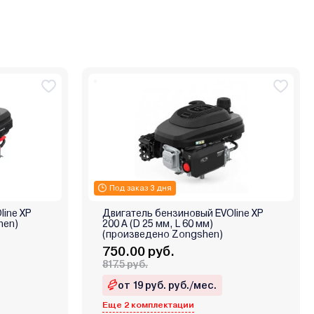
Под заказ 3 дня
line XP
Двигатель бензиновый EVOline XP
hen)
200 A (D 25 мм, L 60 мм)
(произведено Zongshen)
750.00 руб.
817.5 руб.
от 19 руб. руб./мес.
Еще 2 комплектации