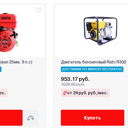
(вал 25мм, 9 л.с)
Двигатель бензиновый Rato R300
Я
ДОСТАВИМ ПО МИНСКУ БЕСПЛАТНО
953.17 руб.
1038.96 руб.
ес.
от 24 руб. руб./мес.
Купить