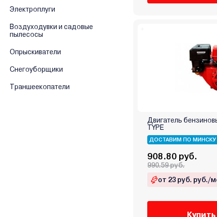
Электроплуги
Воздуходувки и садовые
пылесосы
Опрыскиватели
Снегоуборщики
Траншеекопатели
Двигатель бензинов
TYPE
ДОСТАВИМ ПО МИНСКУ
908.80 руб.
990.59 руб.
от 23 руб. руб./м
Купить