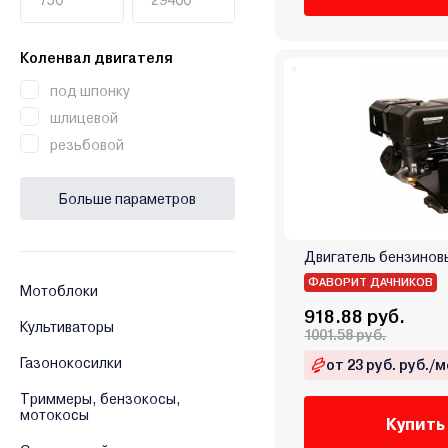
Коленвал двигателя
под шпонку
шлицевой
резьбовой
Больше параметров
Двигатель бензинов
ФАВОРИТ ДАЧНИКОВ
Мотоблоки
918.88 руб.
Культиваторы
1001.58 руб.
Газонокосилки
от 23 руб. руб./м
Триммеры, бензокосы,
мотокосы
Купить