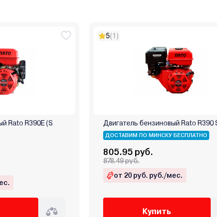
5
(1)
й Rato R390E (S
Двигатель бензиновый Rato R390 
ДОСТАВИМ ПО МИНСКУ БЕСПЛАТНО
805.95 руб.
878.49 руб.
от 20 руб. руб./мес.
ес.
Купить