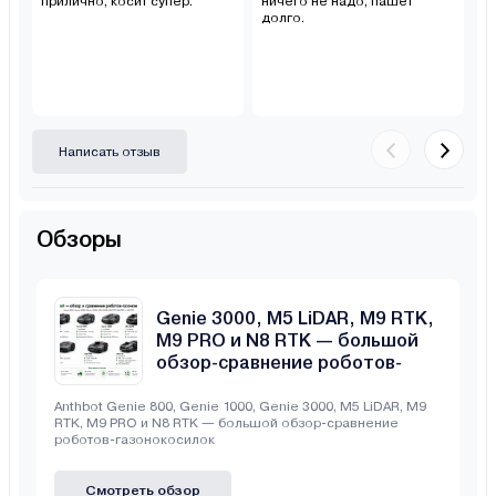
прилично, косит супер.
ничего не надо, пашет
ле
долго.
са
Написать отзыв
Обзоры
Anthbot Genie 800, Genie 1000,
Genie 3000, M5 LiDAR, M9 RTK,
M9 PRO и N8 RTK — большой
обзор-сравнение роботов-
газонокосилок
Anthbot Genie 800, Genie 1000, Genie 3000, M5 LiDAR, M9
RTK, M9 PRO и N8 RTK — большой обзор-сравнение
роботов-газонокосилок
Смотреть обзор