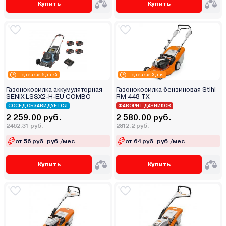
Купить
Купить
Под заказ 5 дней
Под заказ 3 дня
Газонокосилка аккумуляторная
Газонокосилка бензиновая Stihl
SENIX LSSX2-H-EU COMBO
RM 448 TX
СОСЕД ОБЗАВИДУЕТСЯ
ФАВОРИТ ДАЧНИКОВ
2 259.00 руб.
2 580.00 руб.
2462.31 руб.
2812.2 руб.
от 56 руб. руб./мес.
от 64 руб. руб./мес.
Купить
Купить