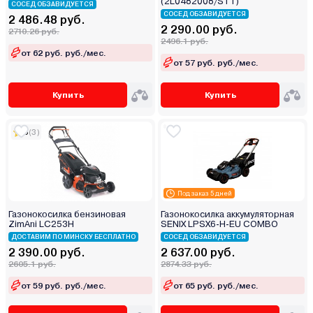
(2L0482008/ST1)
СОСЕД ОБЗАВИДУЕТСЯ
СОСЕД ОБЗАВИДУЕТСЯ
2 486.48 руб.
2 290.00 руб.
2710.26 руб.
2496.1 руб.
от 62 руб. руб./мес.
от 57 руб. руб./мес.
Купить
Купить
5
(3)
Под заказ 5 дней
Газонокосилка бензиновая
Газонокосилка аккумуляторная
ZimAni LC253H
SENIX LPSX6-H-EU COMBO
ДОСТАВИМ ПО МИНСКУ БЕСПЛАТНО
СОСЕД ОБЗАВИДУЕТСЯ
2 390.00 руб.
2 637.00 руб.
2605.1 руб.
2874.33 руб.
от 59 руб. руб./мес.
от 65 руб. руб./мес.