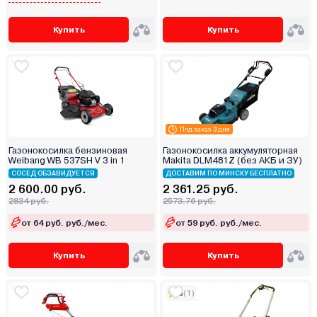
Купить
Купить
Под заказ 3 дня
Газонокосилка бензиновая
Газонокосилка аккумуляторная
Weibang WB 537SH V 3 in 1
Makita DLM481Z (без АКБ и ЗУ)
СОСЕД ОБЗАВИДУЕТСЯ
ДОСТАВИМ ПО МИНСКУ БЕСПЛАТНО
2 600.00 руб.
2 361.25 руб.
2834 руб.
2573.76 руб.
от 64 руб. руб./мес.
от 59 руб. руб./мес.
Купить
Купить
5
(1)