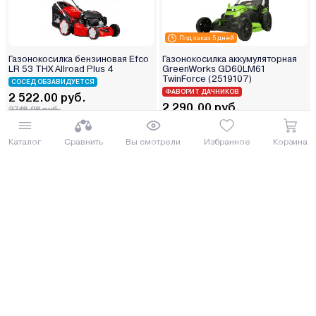
Под заказ 5 дней
Газонокосилка бензиновая Efco
Газонокосилка аккумуляторная
LR 53 THX Allroad Plus 4
GreenWorks GD60LM61
TwinForce (2519107)
СОСЕД ОБЗАВИДУЕТСЯ
ФАВОРИТ ДАЧНИКОВ
2 522.00 руб.
2 290.00 руб.
2748.98 руб.
2496.1 руб.
от 63 руб. руб./мес.
от 57 руб. руб./мес.
Каталог
Сравнить
Вы смотрели
Избранное
Корзина
Купить
Купить
Под заказ 3 дня
Газонокосилка-робот Villartec MI
Газонокосилка аккумуляторная
1202
Makita DLM538CT2