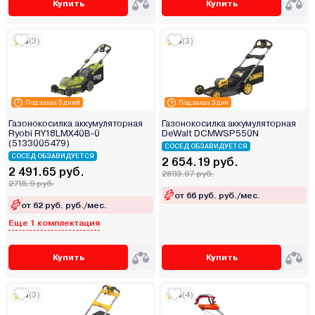
Купить
Купить
5
(3)
5
(3)
Под заказ 5 дней
Под заказ 3 дня
Газонокосилка аккумуляторная
Газонокосилка аккумуляторная
Ryobi RY18LMX40B-0
DeWalt DCMWSP550N
(5133005479)
СОСЕД ОБЗАВИДУЕТСЯ
СОСЕД ОБЗАВИДУЕТСЯ
2 654.19 руб.
2 491.65 руб.
2893.07 руб.
2715.9 руб.
от 66 руб. руб./мес.
от 62 руб. руб./мес.
Еще 1 комплектация
Купить
Купить
5
(3)
5
(4)