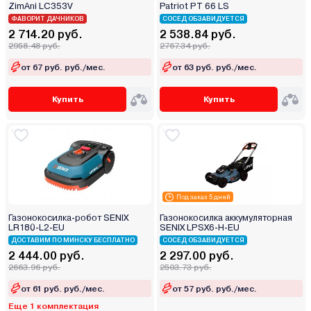
ZimAni LC353V
Patriot PT 66 LS
ФАВОРИТ ДАЧНИКОВ
СОСЕД ОБЗАВИДУЕТСЯ
2 714.20 руб.
2 538.84 руб.
2958.48 руб.
2767.34 руб.
от 67 руб. руб./мес.
от 63 руб. руб./мес.
Купить
Купить
Под заказ 5 дней
Газонокосилка-робот SENIX
Газонокосилка аккумуляторная
LR180-L2-EU
SENIX LPSX6-H-EU
ДОСТАВИМ ПО МИНСКУ БЕСПЛАТНО
СОСЕД ОБЗАВИДУЕТСЯ
2 444.00 руб.
2 297.00 руб.
2663.96 руб.
2503.73 руб.
от 61 руб. руб./мес.
от 57 руб. руб./мес.
Еще 1 комплектация