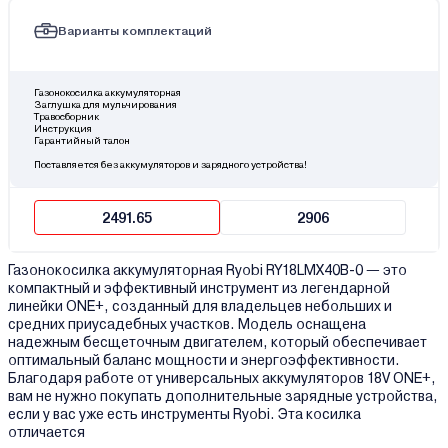
Варианты комплектаций
Газонокосилка аккумуляторная
Заглушка для мульчирования
Травосборник
Инструкция
Гарантийный талон
Поставляется без аккумуляторов и зарядного устройства!
2491.65
2906
Газонокосилка аккумуляторная Ryobi RY18LMX40B-0 — это
компактный и эффективный инструмент из легендарной
линейки ONE+, созданный для владельцев небольших и
средних приусадебных участков. Модель оснащена
надежным бесщеточным двигателем, который обеспечивает
оптимальный баланс мощности и энергоэффективности.
Благодаря работе от универсальных аккумуляторов 18V ONE+,
вам не нужно покупать дополнительные зарядные устройства,
если у вас уже есть инструменты Ryobi. Эта косилка
отличается