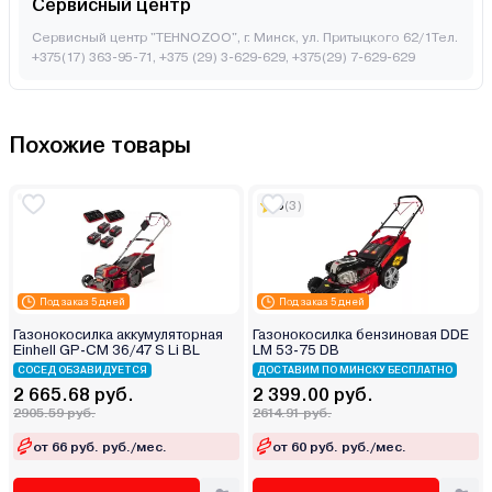
Сервисный центр
Сервисный центр "TEHNOZOO", г. Минск, ул. Притыцкого 62/1Тел.
+375(17) 363-95-71, +375 (29) 3-629-629, +375(29) 7-629-629
Похожие товары
5
(3)
Под заказ 5 дней
Под заказ 5 дней
Газонокосилка аккумуляторная
Газонокосилка бензиновая DDE
Einhell GP-CM 36/47 S Li BL
LM 53-75 DB
СОСЕД ОБЗАВИДУЕТСЯ
ДОСТАВИМ ПО МИНСКУ БЕСПЛАТНО
2 665.68 руб.
2 399.00 руб.
2905.59 руб.
2614.91 руб.
от 66 руб. руб./мес.
от 60 руб. руб./мес.