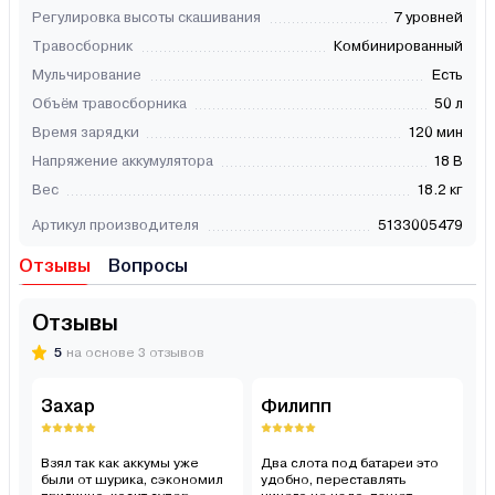
Регулировка высоты скашивания
7 уровней
Травосборник
Комбинированный
Мульчирование
Есть
Объём травосборника
50 л
Время зарядки
120 мин
Напряжение аккумулятора
18 В
Вес
18.2 кг
Артикул производителя
5133005479
Отзывы
Вопросы
Отзывы
5
на основе 3 отзывов
Захар
Филипп
А
Взял так как аккумы уже
Два слота под батареи это
Б
были от шурика, сэкономил
удобно, переставлять
эк