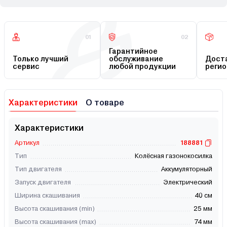
01
02
Гарантийное
Только лучший
обслуживание
Доста
сервис
любой продукции
регио
Характеристики
О товаре
Характеристики
Артикул
188881
Тип
Колёсная газонокосилка
Тип двигателя
Аккумуляторный
Запуск двигателя
Электрический
Ширина скашивания
40 см
Высота скашивания (min)
25 мм
Высота скашивания (max)
74 мм