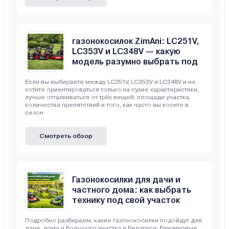
Сравнение бензиновых
газонокосилок ZimAni: LC251V,
LC353V и LC348V — какую
модель разумно выбрать под
свой участок
Если вы выбираете между LC251V, LC353V и LC348V и не
хотите ориентироваться только на сухие характеристики,
лучше отталкиваться от трёх вещей: площади участка,
количества препятствий и того, как часто вы косите в
сезон.
Смотреть обзор
Газонокосилки для дачи и
частного дома: как выбрать
технику под свой участок
Подробно разбираем, какие газонокосилки подойдут для
дачи, дома и большого участка в Беларуси: бензиновые,