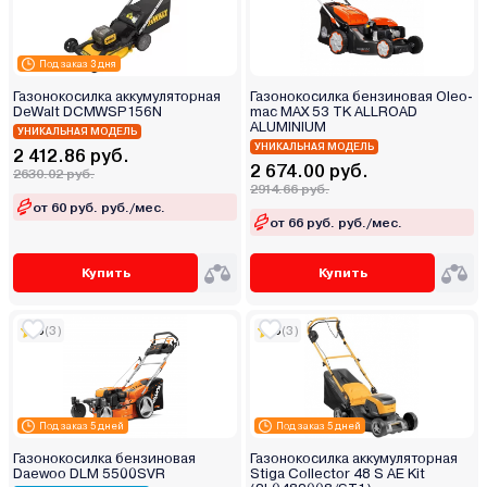
Под заказ 3 дня
Газонокосилка аккумуляторная
Газонокосилка бензиновая Oleo-
DeWalt DCMWSP156N
mac MAX 53 TK ALLROAD
ALUMINIUM
УНИКАЛЬНАЯ МОДЕЛЬ
УНИКАЛЬНАЯ МОДЕЛЬ
2 412.86 руб.
2 674.00 руб.
2630.02 руб.
2914.66 руб.
от 60 руб. руб./мес.
от 66 руб. руб./мес.
Купить
Купить
5
(3)
5
(3)
Под заказ 5 дней
Под заказ 5 дней
Газонокосилка бензиновая
Газонокосилка аккумуляторная
Daewoo DLM 5500SVR
Stiga Collector 48 S AE Kit