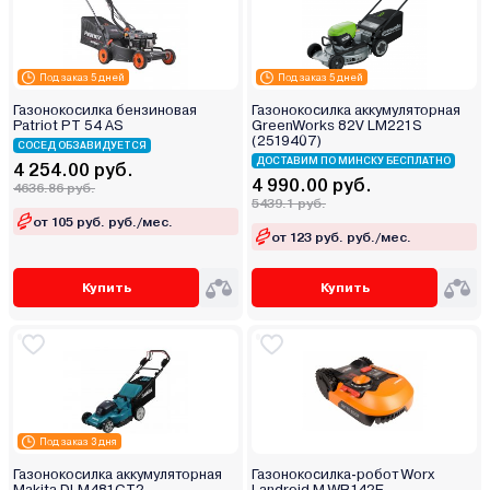
Под заказ 5 дней
Под заказ 5 дней
Газонокосилка бензиновая
Газонокосилка аккумуляторная
Patriot PT 54 AS
GreenWorks 82V LM221S
(2519407)
СОСЕД ОБЗАВИДУЕТСЯ
ДОСТАВИМ ПО МИНСКУ БЕСПЛАТНО
4 254.00 руб.
4 990.00 руб.
4636.86 руб.
5439.1 руб.
от 105 руб. руб./мес.
от 123 руб. руб./мес.
Купить
Купить
Под заказ 3 дня
Газонокосилка аккумуляторная
Газонокосилка-робот Worx
Makita DLM481CT2
Landroid M WR142E