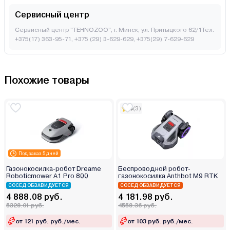
Сервисный центр
Сервисный центр "TEHNOZOO", г. Минск, ул. Притыцкого 62/1Тел.
+375(17) 363-95-71, +375 (29) 3-629-629, +375(29) 7-629-629
Похожие товары
5
(3)
Под заказ 5 дней
Газонокосилка-робот Dreame
Беспроводной робот-
Roboticmower A1 Pro 800
газонокосилка Anthbot M9 RTK
СОСЕД ОБЗАВИДУЕТСЯ
СОСЕД ОБЗАВИДУЕТСЯ
4 888.08 руб.
4 181.98 руб.
5328.01 руб.
4558.36 руб.
от 121 руб. руб./мес.
от 103 руб. руб./мес.