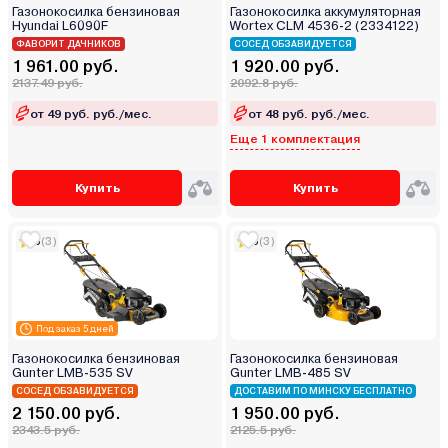
Газонокосилка бензиновая
Газонокосилка аккумуляторная
Hyundai L6090F
Wortex CLM 4536-2 (2334122)
ФАВОРИТ ДАЧНИКОВ
СОСЕД ОБЗАВИДУЕТСЯ
1 961.00 руб.
1 920.00 руб.
2137.49 руб.
2092.8 руб.
от 49 руб. руб./мес.
от 48 руб. руб./мес.
Еще 1 комплектация
Купить
Купить
5
(3)
5
(3)
Под заказ 5 дней
Газонокосилка бензиновая
Газонокосилка бензиновая
Gunter LMB-535 SV
Gunter LMB-485 SV
СОСЕД ОБЗАВИДУЕТСЯ
ДОСТАВИМ ПО МИНСКУ БЕСПЛАТНО
2 150.00 руб.
1 950.00 руб.
2343.5 руб.
2125.5 руб.