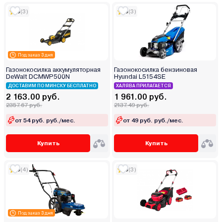
5
(3)
5
(3)
Под заказ 3 дня
Газонокосилка аккумуляторная
Газонокосилка бензиновая
DeWalt DCMWP500N
Hyundai L5154SE
ДОСТАВИМ ПО МИНСКУ БЕСПЛАТНО
ХАЛЯВА ПРИЛАГАЕТСЯ
2 163.00 руб.
1 961.00 руб.
2357.67 руб.
2137.49 руб.
от 54 руб. руб./мес.
от 49 руб. руб./мес.
Купить
Купить
5
(4)
5
(3)
Под заказ 3 дня