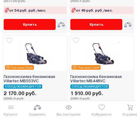
2377.29 руб.
2169.1 руб.
от 54 руб. руб./мес.
от 49 руб. руб./мес.
Купить
Купить
Под заказ 3 дня
Под заказ 3 дня
Газонокосилка бензиновая
Газонокосилка бензиновая
Villartec MB553VС
Villartec MB448VC
СОСЕД ОБЗАВИДУЕТСЯ
СОСЕД ОБЗАВИДУЕТСЯ
2 170.00 руб.
1 910.00 руб.
2365.3 руб.
2081.9 руб.
от 54 руб. руб./мес.
от 48 руб. руб./мес.
Каталог
Сравнить
Вы смотрели
Избранное
Корзин
Купить
Купить