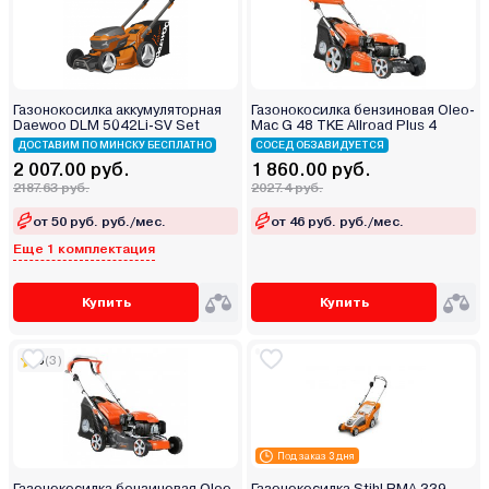
Газонокосилка аккумуляторная
Газонокосилка бензиновая Oleo-
Daewoo DLM 5042Li-SV Set
Mac G 48 TKE Allroad Plus 4
ДОСТАВИМ ПО МИНСКУ БЕСПЛАТНО
СОСЕД ОБЗАВИДУЕТСЯ
2 007.00 руб.
1 860.00 руб.
2187.63 руб.
2027.4 руб.
от 50 руб. руб./мес.
от 46 руб. руб./мес.
Еще 1 комплектация
Купить
Купить
5
(3)
Под заказ 3 дня
Газонокосилка бензиновая Oleo-
Газонокосилка Stihl RMA 339