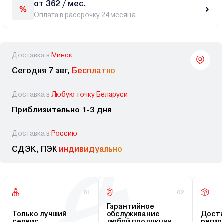
от 362 / мес.
Оплата в рассрочку 24 месяца
Доставка в
Минск
Сегодня 7 авг,
Бесплатно
Доставка в
Любую точку Беларуси
Приблизительно 1-3 дня
Доставка в
Россию
СДЭК, ПЭК
индивидуально
01
02
Гарантийное
Только лучший
обслуживание
Доста
сервис
любой продукции
регио