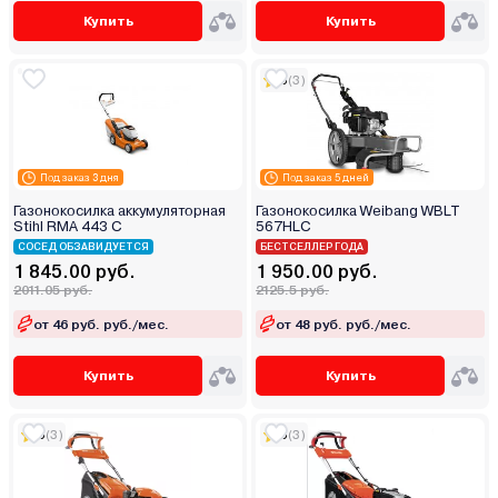
Купить
Купить
5
(3)
Под заказ 3 дня
Под заказ 5 дней
Газонокосилка аккумуляторная
Газонокосилка Weibang WBLT
Stihl RMA 443 C
567HLC
СОСЕД ОБЗАВИДУЕТСЯ
БЕСТСЕЛЛЕР ГОДА
1 845.00 руб.
1 950.00 руб.
2011.05 руб.
2125.5 руб.
от 46 руб. руб./мес.
от 48 руб. руб./мес.
Купить
Купить
5
(3)
5
(3)