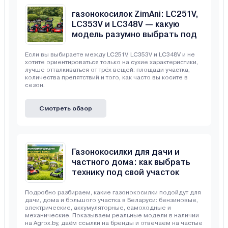
Сравнение бензиновых
газонокосилок ZimAni: LC251V,
LC353V и LC348V — какую
модель разумно выбрать под
свой участок
Если вы выбираете между LC251V, LC353V и LC348V и не
хотите ориентироваться только на сухие характеристики,
лучше отталкиваться от трёх вещей: площади участка,
количества препятствий и того, как часто вы косите в
сезон.
Смотреть обзор
Газонокосилки для дачи и
частного дома: как выбрать
технику под свой участок
Подробно разбираем, какие газонокосилки подойдут для
дачи, дома и большого участка в Беларуси: бензиновые,
электрические, аккумуляторные, самоходные и
механические. Показываем реальные модели в наличии
на Agrox.by, даём ссылки на бренды и отвечаем на частые