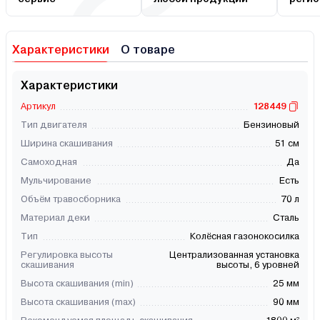
Характеристики
О товаре
Характеристики
Артикул
128449
Тип двигателя
Бензиновый
Ширина скашивания
51 см
Самоходная
Да
Мульчирование
Есть
Объём травосборника
70 л
Материал деки
Сталь
Тип
Колёсная газонокосилка
Регулировка высоты
Централизованная установка
скашивания
выcоты, 6 уровней
Высота скашивания (min)
25 мм
Высота скашивания (max)
90 мм