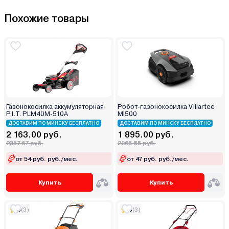
Похожие товары
Газонокосилка аккумуляторная
Робот-газонокосилка Villartec
P.I.T. PLM40M-510A
MI500
ДОСТАВИМ ПО МИНСКУ БЕСПЛАТНО
ДОСТАВИМ ПО МИНСКУ БЕСПЛАТНО
2 163.00 руб.
1 895.00 руб.
2357.67 руб.
2065.55 руб.
от 54 руб. руб./мес.
от 47 руб. руб./мес.
Купить
Купить
5
(3)
5
(3)