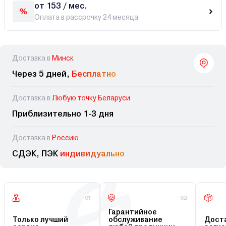
от 153 / мес.
Оплата в рассрочку 24 месяца
Доставка в
Минск
Через 5 дней,
Бесплатно
Доставка в
Любую точку Беларуси
Приблизительно 1-3 дня
Доставка в
Россию
СДЭК, ПЭК
индивидуально
01
02
Гарантийное
Только лучший
обслуживание
Доста