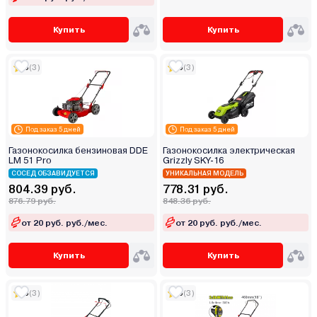
Купить
Купить
5
(3)
5
(3)
Под заказ 5 дней
Под заказ 5 дней
Газонокосилка бензиновая DDE
Газонокосилка электрическая
LM 51 Pro
Grizzly SKY-16
СОСЕД ОБЗАВИДУЕТСЯ
УНИКАЛЬНАЯ МОДЕЛЬ
804.39 руб.
778.31 руб.
876.79 руб.
848.36 руб.
от 20 руб. руб./мес.
от 20 руб. руб./мес.
Купить
Купить
5
(3)
5
(3)