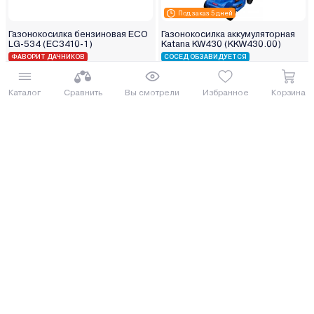
Под заказ 5 дней
Газонокосилка бензиновая ECO
Газонокосилка аккумуляторная
LG-534 (EC3410-1)
Katana KW430 (KKW430.00)
ФАВОРИТ ДАЧНИКОВ
СОСЕД ОБЗАВИДУЕТСЯ
810.00 руб.
906.89 руб.
882.9 руб.
988.51 руб.
Каталог
Сравнить
Вы смотрели
Избранное
Корзина
от 20 руб. руб./мес.
от 23 руб. руб./мес.
Купить
Купить
Газонокосилка Champion
Газонокосилка бензиновая
LM4222
Elitech ГБ 2643ТС (205399)
БЕСТСЕЛЛЕР ГОДА
ДОСТАВИМ ПО МИНСКУ БЕСПЛАТНО
765.10 руб.
857.72 руб.
833.96 руб.
934.91 руб.