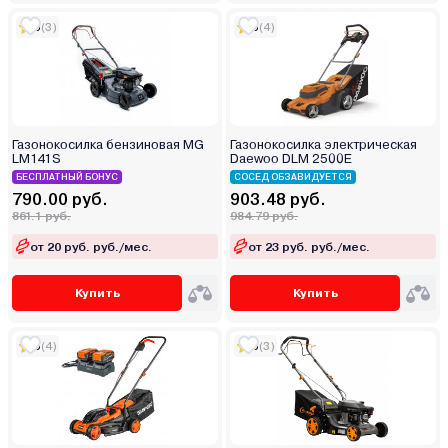
5
(3)
5
(4)
Газонокосилка бензиновая MG
Газонокосилка электрическая
LM141S
Daewoo DLM 2500E
БЕСПЛАТНЫЙ БОНУС
СОСЕД ОБЗАВИДУЕТСЯ
790.00 руб.
903.48 руб.
861.1 руб.
984.79 руб.
от 20 руб. руб./мес.
от 23 руб. руб./мес.
Купить
Купить
5
(4)
5
(3)