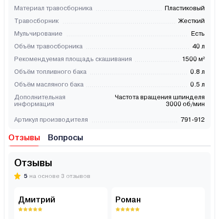
Материал травосборника
Пластиковый
Травосборник
Жесткий
Мульчирование
Есть
Объём травосборника
40 л
Рекомендуемая площадь скашивания
1500 м²
Объём топливного бака
0.8 л
Объём масляного бака
0.5 л
Дополнительная
Частота вращения шпинделя
информация
3000 об/мин
Артикул производителя
791-912
Отзывы
Вопросы
Отзывы
5
на основе 3 отзывов
Дмитрий
Роман
И