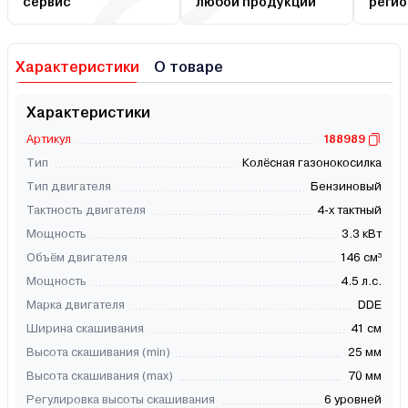
сервис
любой продукции
регио
Характеристики
О товаре
Характеристики
Артикул
188989
Тип
Колёсная газонокосилка
Тип двигателя
Бензиновый
Тактность двигателя
4-х тактный
Мощность
3.3 кВт
Объём двигателя
146 см³
Мощность
4.5 л.с.
Марка двигателя
DDE
Ширина скашивания
41 см
Высота скашивания (min)
25 мм
Высота скашивания (max)
70 мм
Регулировка высоты скашивания
6 уровней