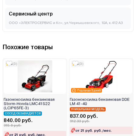
Сервисный центр
ООО «ЭЛЕКТРОСЕРВИС и Ко», ул.Чернышевского, 10А, к.412 АЗ
Похожие товары
5
(3)
5
(3)
Под заказ 5 дней
Газонокосилка бензиновая
Газонокосилка бензиновая DDE
Storm-Honda LMC41S22
LM 41-40
(LCIP65FE-3)
УНИКАЛЬНАЯ МОДЕЛЬ
СОСЕД ОБЗАВИДУЕТСЯ
837.00 руб.
840.00 руб.
912.33 руб.
915.6 руб.
от 21 руб. руб./мес.
от 21 руб. руб./мес.