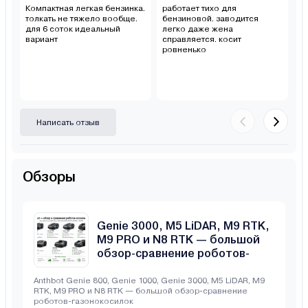
Компактная легкая бензинка.
работает тихо для
о
толкать не тяжело вообще.
бензиновой. заводится
ва
для 6 соток идеальный
легко даже жена
л
вариант
справляется. косит
ровненько
Написать отзыв
Обзоры
Anthbot Genie 800, Genie 1000,
Genie 3000, M5 LiDAR, M9 RTK,
M9 PRO и N8 RTK — большой
обзор-сравнение роботов-
газонокосилок
Anthbot Genie 800, Genie 1000, Genie 3000, M5 LiDAR, M9
RTK, M9 PRO и N8 RTK — большой обзор-сравнение
роботов-газонокосилок