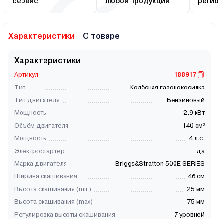
сервис
любой продукции
регио
Характеристики
О товаре
Характеристики
Артикул
188917
Тип
Колёсная газонокосилка
Тип двигателя
Бензиновый
Мощность
2.9 кВт
Объём двигателя
140 см³
Мощность
4 л.с.
Электростартер
да
Марка двигателя
Briggs&Stratton 500E SERIES
Ширина скашивания
46 см
Высота скашивания (min)
25 мм
Высота скашивания (max)
75 мм
Регулировка высоты скашивания
7 уровней