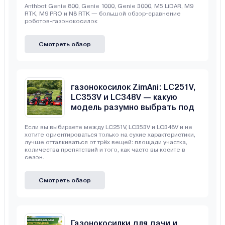
Anthbot Genie 800, Genie 1000, Genie 3000, M5 LiDAR, M9
RTK, M9 PRO и N8 RTK — большой обзор-сравнение
роботов-газонокосилок
Смотреть обзор
Сравнение бензиновых
газонокосилок ZimAni: LC251V,
LC353V и LC348V — какую
модель разумно выбрать под
свой участок
Если вы выбираете между LC251V, LC353V и LC348V и не
хотите ориентироваться только на сухие характеристики,
лучше отталкиваться от трёх вещей: площади участка,
количества препятствий и того, как часто вы косите в
сезон.
Смотреть обзор
Газонокосилки для дачи и