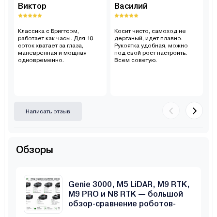
Виктор
Василий
С
Классика с Бриггсом,
Косит чисто, самоход не
Х
работает как часы. Для 10
дерганый, идет плавно.
м
соток хватает за глаза,
Рукоятка удобная, можно
ко
маневренная и мощная
под свой рост настроить.
ме
одновременно.
Всем советую.
в
Написать отзыв
Обзоры
Anthbot Genie 800, Genie 1000,
Genie 3000, M5 LiDAR, M9 RTK,
M9 PRO и N8 RTK — большой
обзор-сравнение роботов-
газонокосилок