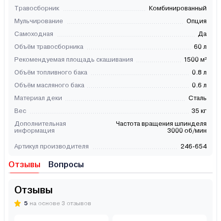
Травосборник
Комбинированный
Мульчирование
Опция
Самоходная
Да
Объём травосборника
60 л
Рекомендуемая площадь скашивания
1500 м²
Объём топливного бака
0.8 л
Объём масляного бака
0.6 л
Материал деки
Сталь
Вес
35 кг
Дополнительная
Частота вращения шпинделя
информация
3000 об/мин
Артикул производителя
246-654
Отзывы
Вопросы
Отзывы
5
на основе 3 отзывов