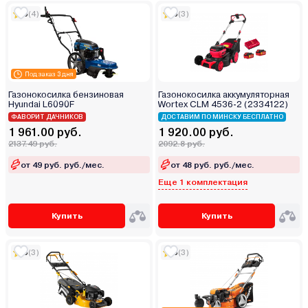
5
(4)
5
(3)
Под заказ 3 дня
Газонокосилка бензиновая
Газонокосилка аккумуляторная
Hyundai L6090F
Wortex CLM 4536-2 (2334122)
ФАВОРИТ ДАЧНИКОВ
ДОСТАВИМ ПО МИНСКУ БЕСПЛАТНО
1 961.00 руб.
1 920.00 руб.
2137.49 руб.
2092.8 руб.
от 49 руб. руб./мес.
от 48 руб. руб./мес.
Еще 1 комплектация
Купить
Купить
5
(3)
5
(3)