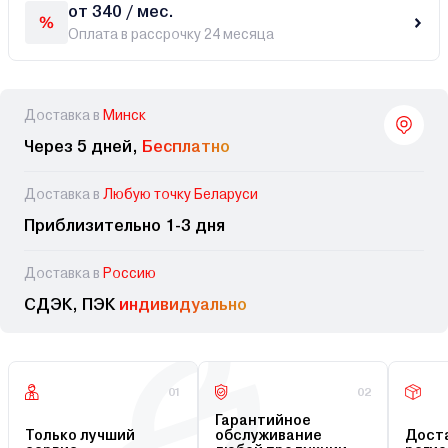
от 340 / мес.
Оплата в рассрочку 24 месяца
Доставка в
Минск
Через 5 дней,
Бесплатно
Доставка в
Любую точку Беларуси
Приблизительно 1-3 дня
Доставка в
Россию
СДЭК, ПЭК
индивидуально
01
02
Гарантийное
Только лучший
обслуживание
Доста