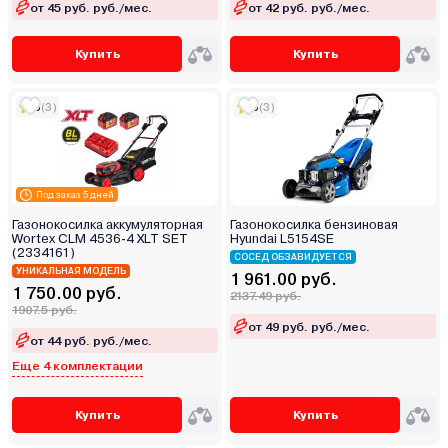
от 45 руб. руб./мес.
от 42 руб. руб./мес.
Купить
Купить
5
(3)
5
(3)
Под заказ 5 дней
Газонокосилка аккумуляторная
Газонокосилка бензиновая
Wortex CLM 4536-4 XLT SET
Hyundai L5154SE
(2334161)
СОСЕД ОБЗАВИДУЕТСЯ
УНИКАЛЬНАЯ МОДЕЛЬ
1 961.00 руб.
1 750.00 руб.
2137.49 руб.
1907.5 руб.
от 49 руб. руб./мес.
от 44 руб. руб./мес.
Еще 4 комплектации
Купить
Купить