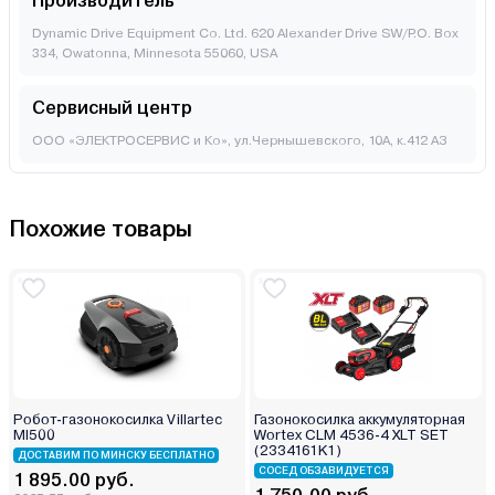
Производитель
Dynamic Drive Equipment Co. Ltd. 620 Alexander Drive SW/P.O. Box
334, Owatonna, Minnesota 55060, USA
Сервисный центр
ООО «ЭЛЕКТРОСЕРВИС и Ко», ул.Чернышевского, 10А, к.412 АЗ
Похожие товары
Робот-газонокосилка Villartec
Газонокосилка аккумуляторная
MI500
Wortex CLM 4536-4 XLT SET
(2334161K1)
ДОСТАВИМ ПО МИНСКУ БЕСПЛАТНО
СОСЕД ОБЗАВИДУЕТСЯ
1 895.00 руб.