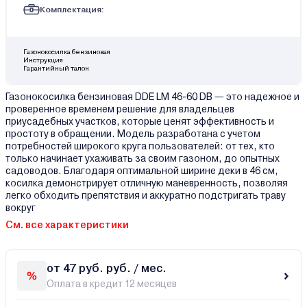
Комплектация:
Газонокосилка бензиновая
Инструкция
Гарантийный талон
Газонокосилка бензиновая DDE LM 46-60 DB — это надежное и
проверенное временем решение для владельцев
приусадебных участков, которые ценят эффективность и
простоту в обращении. Модель разработана с учетом
потребностей широкого круга пользователей: от тех, кто
только начинает ухаживать за своим газоном, до опытных
садоводов. Благодаря оптимальной ширине деки в 46 см,
косилка демонстрирует отличную маневренность, позволяя
легко обходить препятствия и аккуратно подстригать траву
вокруг
См. все характеристики
от 47 руб. руб. / мес.
Оплата в кредит 12 месяцев