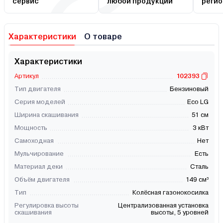
сервис
любой продукции
регио
Характеристики
О товаре
Характеристики
Артикул
102393
Тип двигателя
Бензиновый
Серия моделей
Eco LG
Ширина скашивания
51 см
Мощность
3 кВт
Самоходная
Нет
Мульчирование
Есть
Материал деки
Сталь
Объём двигателя
149 см³
Тип
Колёсная газонокосилка
Регулировка высоты
Централизованная установка
скашивания
выcоты, 5 уровней