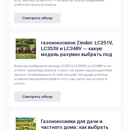
RTK, M9 PRO и N8 RTK — большой обзор-сравнение
роботов-газонокосилок
Смотреть обзор
Сравнение бензиновых
газонокосилок ZimAni: LC251V,
LC353V и LC348V — какую
модель разумно выбрать под
свой участок
Если вы выбираете между LC251V, LC353V и LC348V и не
хотите ориентироваться только на сухие характеристики,
лучше отталкиваться от трёх вещей: площади участка,
количества препятствий и того, как часто вы косите в
сезон.
Смотреть обзор
Газонокосилки для дачи и
частного дома: как выбрать