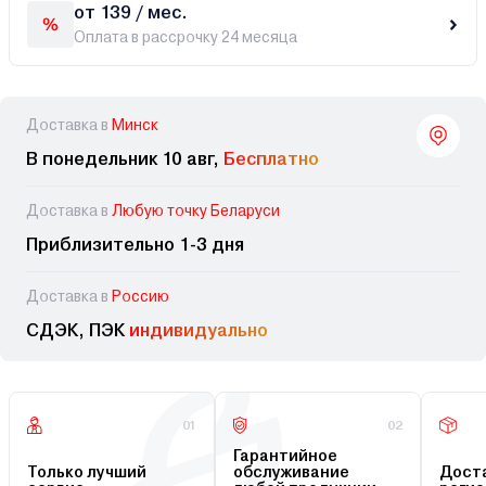
от 139 / мес.
Оплата в рассрочку 24 месяца
Доставка в
Минск
В понедельник 10 авг,
Бесплатно
Доставка в
Любую точку Беларуси
Приблизительно 1-3 дня
Доставка в
Россию
СДЭК, ПЭК
индивидуально
01
02
Гарантийное
Только лучший
обслуживание
Доста