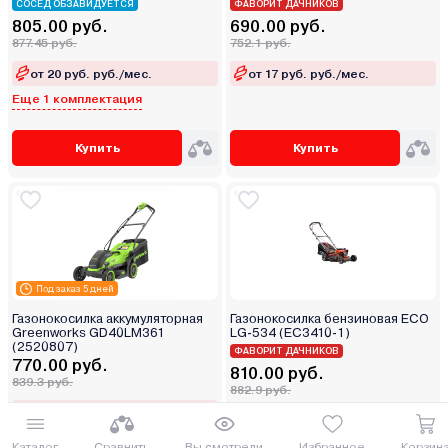
СОСЕД ОБЗАВИДУЕТСЯ
ФАВОРИТ ДАЧНИКОВ
805.00 руб.
690.00 руб.
877.45 руб.
752.1 руб.
от 20 руб. руб./мес.
от 17 руб. руб./мес.
Еще 1 комплектация
Купить
Купить
Под заказ 5 дней
Газонокосилка аккумуляторная
Газонокосилка бензиновая ECO
Greenworks GD40LM361
LG-534 (EC3410-1)
(2520807)
ФАВОРИТ ДАЧНИКОВ
770.00 руб.
810.00 руб.
839.3 руб.
882.9 руб.
от 19 руб. руб./мес.
от 20 руб. руб./мес.
Еще 1 комплектация
Каталог
Сравнить
Вы смотрели
Избранное
Корзин