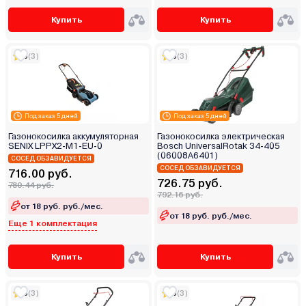
Купить
Купить
5
(3)
5
(3)
Под заказ 5 дней
Под заказ 5 дней
Газонокосилка аккумуляторная
Газонокосилка электрическая
SENIX LPPX2-M1-EU-0
Bosch UniversalRotak 34-405
(06008A6401)
СОСЕД ОБЗАВИДУЕТСЯ
СОСЕД ОБЗАВИДУЕТСЯ
716.00 руб.
726.75 руб.
780.44 руб.
792.16 руб.
от 18 руб. руб./мес.
от 18 руб. руб./мес.
Еще 1 комплектация
Купить
Купить
5
(3)
5
(3)