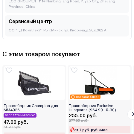
ECO GROUP 5/F, 111# Nanbingjiang Road, Yuyao City, Zhejiang
Province. China
Сервисный центр
ОО "ТД Комплект", РБ, г.Минск, ул. Кнорина,д.50,к.302 А
С этим товаром покупают
Под заказ 5 дней
Травосборник Champion для
Травосборник Exclusive
MM4026
Husqvarna (964 90 10-30)
255.00 руб.
БЕСПЛАТНЫЙ БОНУС
277.95 руб.
47.00 руб.
51.23 руб.
от 7 руб. руб./мес.