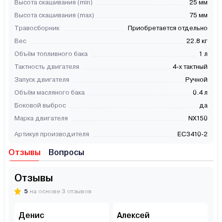
Высота скашивания (min)
25 мм
Высота скашивания (max)
75 мм
Травосборник
Приобретается отдельно
Вес
22.8 кг
Объём топливного бака
1 л
Тактность двигателя
4-х тактный
Запуск двигателя
Ручной
Объём масляного бака
0.4 л
Боковой выброс
да
Марка двигателя
NX150
Артикул производителя
EC3410-2
Отзывы
Вопросы
Отзывы
5
на основе 3 отзывов
Денис
Алексей
К