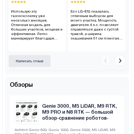
Использую эту
Eco LG-810 оказалась
Ку
газонокосилку уже
отличным выбором для
р
несколько месяцев.
моего участка. Мощность
д
Отличная модель для
двигателя 4 л.с. позволяет
К
больших участков, мощная и
справляться даже с густой
з
эффективная. Легко
травой, а ширина
с
маневрирует благодаря
скашивания 51 см помогает
т
большим колесам, а
быстро обработать большую
ф
регулируемая высота
площадь. Косилка легко
к
скашивания позволяет
маневрирует благодаря
р
подстраиваться под разные
большим колесам и удобной
тр
типы травы
ручке. Очень доволен
Написать отзыв
покупкой.
Обзоры
Anthbot Genie 800, Genie 1000,
Genie 3000, M5 LiDAR, M9 RTK,
M9 PRO и N8 RTK — большой
обзор-сравнение роботов-
газонокосилок
Anthbot Genie 800, Genie 1000, Genie 3000, M5 LiDAR, M9