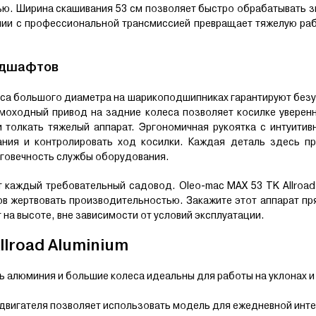
ью. Ширина скашивания 53 см позволяет быстро обрабатывать 
ии с профессиональной трансмиссией превращает тяжелую раб
ндшафтов
олеса большого диаметра на шарикоподшипниках гарантируют без
амоходный привод на задние колеса позволяет косилке уверен
 толкать тяжелый аппарат. Эргономичная рукоятка с интуитив
вания и контролировать ход косилки. Каждая деталь здесь п
лговечность службы оборудования.
 каждый требовательный садовод. Oleo-mac MAX 53 TK Allroad
отов жертвовать производительностью. Закажите этот аппарат пр
 на высоте, вне зависимости от условий эксплуатации.
lroad Aluminium
 алюминия и большие колеса идеальны для работы на уклонах и
двигателя позволяет использовать модель для ежедневной инт