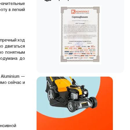
значительные
оту в легкий
упречный ход
но двигаться
но понятным
родумана до
 Aluminium —
ямо сейчас и
енсивной