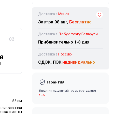
Доставка в
Минск
Завтра 08 авг,
Бесплатно
Доставка в
Любую точку Беларуси
03
Приблизительно 1-3 дня
Доставка в
Россию
й
СДЭК, ПЭК
индивидуально
и
Гарантия
Гарантия на данный товар составляет
1
год
53 см
ализованная
новка выcоты