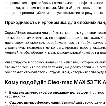
направляется в травосборник с максимальной эффективност
площади, экономя ваше время. Мощный двигатель в сочетан
процесс, приносящий истинное удовольствие от результата.
Проходимость и эргономика для сложных ла
Серия Allroad создана для работы в непростых условиях: к
по неровностям и кочкам, не повреждая при этом газон. С
даже вверх по склонам, освобождая вас от необходимости
управлением позволяет легко регулировать высоту скаши
мелочей, чтобы обеспечить вам максимальный комфорт и до
Инвестируйте в профессиональное качество, которое оценит
это выбор тех, кто покупает технику на десятилетия и не г
обеспечьте свой участок инструментом, который всегда будет
Кому подойдёт Oleo-mac MAX 53 TK Al
Владельцы участков со сложным рельефом:
Прочность
неровностях.
Садоводы-профессионалы:
Высочайший ресурс деки и 