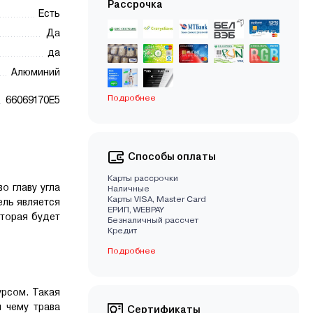
Рассрочка
Есть
Да
да
Алюминий
Подробнее
66069170E5
Способы оплаты
Карты рассрочки
о главу угла
Наличные
Карты VISA, Master Card
ль является
EРИП, WEBPAY
оторая будет
Безналичный рассчет
Кредит
Подробнее
урсом. Такая
 чему трава
Сертификаты