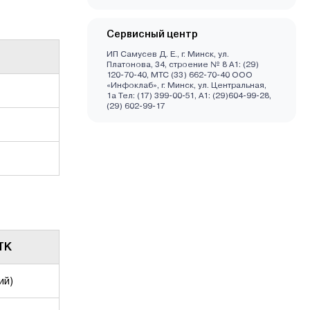
Сервисный центр
ИП Самусев Д. Е., г. Минск, ул.
Платонова, 34, строение № 8 А1: (29)
120-70-40, МТС (33) 662-70-40 ООО
«Инфоклаб», г. Минск, ул. Центральная,
1а Тел: (17) 399-00-51, А1: (29)604-99-28,
(29) 602-99-17
TK
ий)