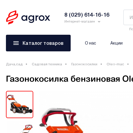
8 (029) 614-16-16
Интернет-магазин
По
Каталог товаров
О нас
Акции
Дача,сад
Садовая техника
Газонокосилки
Oleo-mac
Газонокосилка бензиновая O