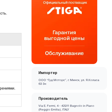
сть.
Импортер
ООО “Гуд Моторс”, г. Минск, ул. Я.Коласа
63 3н
брениями.
Производитель
Via E. Fermi, 4 - 42011 Bagnolo in Piano
(Reggio Emilia), ITALY