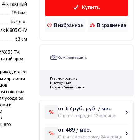
4-х тактный
Купить
196 см³
5.4 л.с.
В избранное
В сравнение
ak K 805 OHV
53 см
MAX 53 TK
Комплектация:
льный срез
привод колес
ым зарослям
Газонокосилка
Инструкция
едов
Гарантийный талон
ном кошении
ля ухода за
ами и
от 67 руб. руб. / мес.
и
Оплата в кредит 12 месяцев
о
сшего
от 489 / мес.
Оплата в рассрочку 24 месяца