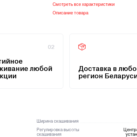
Смотреть все характеристики
Описание товара
02
тийное
живание любой
Доставка в любо
кции
регион Беларус
Ширина скашивания
Регулировка высоты
Центр
скашивания
уста