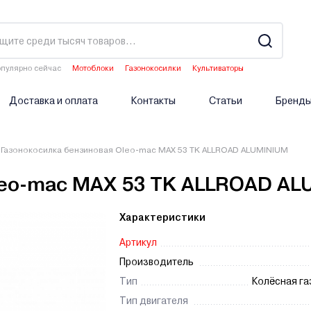
пулярно сейчас
Мотоблоки
Газонокосилки
Культиваторы
Аэраторы
Опрыскиватели аккумуляторные
Доставка и оплата
Контакты
Статьи
Бренд
Газонокосилка бензиновая Oleo-mac MAX 53 TK ALLROAD ALUMINIUM
leo-mac MAX 53 TK ALLROAD A
Характеристики
Артикул
Производитель
Тип
Колёсная г
Тип двигателя