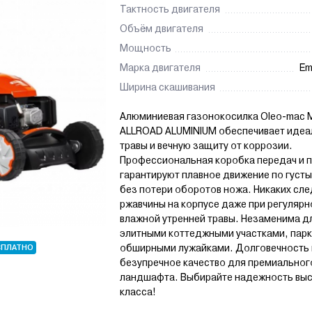
Тактность двигателя
Объём двигателя
Мощность
Марка двигателя
Em
Ширина скашивания
Алюминиевая газонокосилка Oleo-mac 
ALLROAD ALUMINIUM обеспечивает идеа
травы и вечную защиту от коррозии.
Профессиональная коробка передач и 
гарантируют плавное движение по густ
без потери оборотов ножа. Никаких сл
ржавчины на корпусе даже при регуляр
влажной утренней травы. Незаменима д
элитными коттеджными участками, парк
обширными лужайками. Долговечность 
СПЛАТНО
безупречное качество для премиальног
ландшафта. Выбирайте надежность вы
класса!