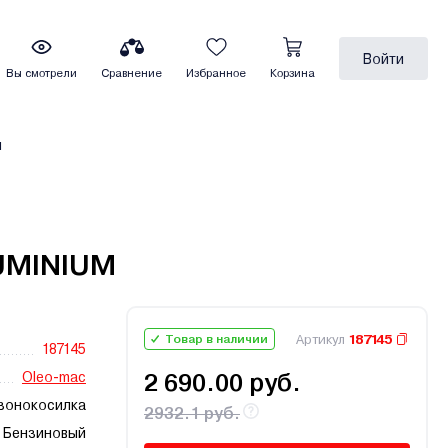
Войти
Вы смотрели
Сравнение
Избранное
Корзина
ы
LUMINIUM
Артикул
187145
Товар в наличии
187145
Oleo-mac
2 690.00 руб.
азонокосилка
2932.1 руб.
Бензиновый