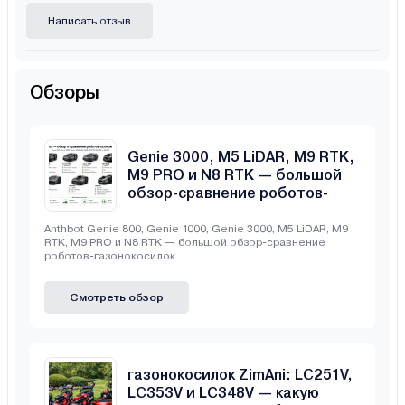
Написать отзыв
Обзоры
Anthbot Genie 800, Genie 1000,
Genie 3000, M5 LiDAR, M9 RTK,
M9 PRO и N8 RTK — большой
обзор-сравнение роботов-
газонокосилок
Anthbot Genie 800, Genie 1000, Genie 3000, M5 LiDAR, M9
RTK, M9 PRO и N8 RTK — большой обзор-сравнение
роботов-газонокосилок
Смотреть обзор
Сравнение бензиновых
газонокосилок ZimAni: LC251V,
LC353V и LC348V — какую