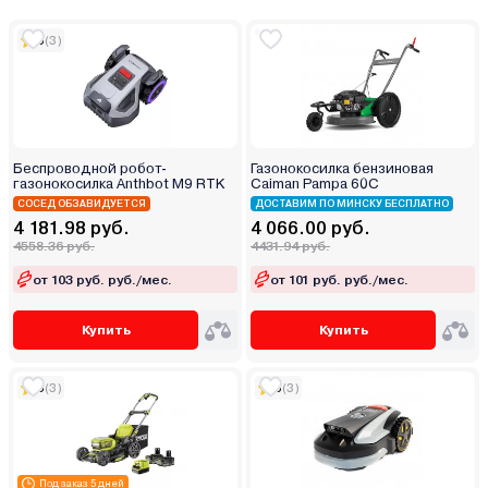
5
(3)
Беспроводной робот-
Газонокосилка бензиновая
газонокосилка Anthbot M9 RTK
Caiman Pampa 60C
СОСЕД ОБЗАВИДУЕТСЯ
ДОСТАВИМ ПО МИНСКУ БЕСПЛАТНО
4 181.98 руб.
4 066.00 руб.
4558.36 руб.
4431.94 руб.
от 103 руб. руб./мес.
от 101 руб. руб./мес.
Купить
Купить
5
(3)
5
(3)
Под заказ 5 дней