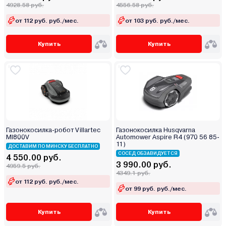
4928.58 руб.
4556.58 руб.
от 112 руб. руб./мес.
от 103 руб. руб./мес.
Купить
Купить
Газонокосилка-робот Villartec
Газонокосилка Husqvarna
MI800V
Automower Aspire R4 (970 56 85-
11)
ДОСТАВИМ ПО МИНСКУ БЕСПЛАТНО
СОСЕД ОБЗАВИДУЕТСЯ
4 550.00 руб.
3 990.00 руб.
4959.5 руб.
4349.1 руб.
от 112 руб. руб./мес.
от 99 руб. руб./мес.
Купить
Купить