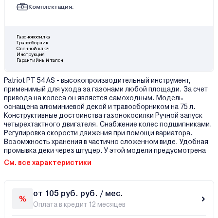
Комплектация:
Газонокосилка
Травосборник
Свечной ключ
Инструкция
Гарантийный талон
Patriot PT 54 AS - высокопроизводительный инструмент,
применимый для ухода за газонами любой площади. За счет
привода на колеса он является самоходным. Модель
оснащена алюминиевой декой и травосборником на 75 л.
Конструктивные достоинства газонокосилки Ручной запуск
четырехтактного двигателя. Снабжение колес подшипниками.
Регулировка скорости движения при помощи вариатора.
Возомжность хранения в частично сложенном виде. Удобная
промывка деки через штуцер. У этой модели предусмотрена
См. все характеристики
от 105 руб. руб. / мес.
Оплата в кредит 12 месяцев