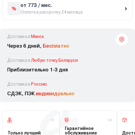
от 773 / мес.
Оплата в рассрочку 24 месяца
Доставка в
Минск
Через 6 дней,
Бесплатно
Доставка в
Любую точку Беларуси
Приблизительно 1-3 дня
Доставка в
Россию
СДЭК, ПЭК
индивидуально
01
02
Гарантийное
Только лучший
обслуживание
Доста