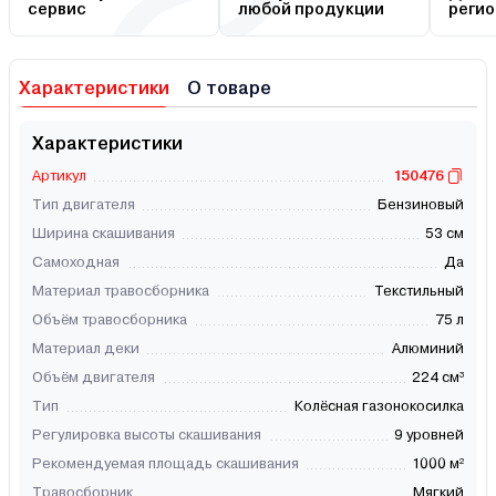
сервис
любой продукции
регио
Характеристики
О товаре
Характеристики
Артикул
150476
Тип двигателя
Бензиновый
Ширина скашивания
53 см
Самоходная
Да
Материал травосборника
Текстильный
Объём травосборника
75 л
Материал деки
Алюминий
Объём двигателя
224 см³
Тип
Колёсная газонокосилка
Регулировка высоты скашивания
9 уровней
Рекомендуемая площадь скашивания
1000 м²
Травосборник
Мягкий