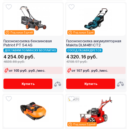
Под заказ 5 дней
Под заказ 3 дня
Газонокосилка бензиновая
Газонокосилка аккумуляторная
Patriot PT 54 AS
Makita DLM481CT2
ДОСТАВИМ ПО МИНСКУ БЕСПЛАТНО
СОСЕД ОБЗАВИДУЕТСЯ
4 254.00 руб.
4 320.16 руб.
4636.86 руб.
4708.97 руб.
от 105 руб. руб./мес.
от 107 руб. руб./мес.
Купить
Купить
5
(3)
Под заказ 5 дней