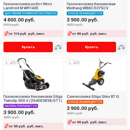
Газонокосилка-робот Worx
Газонокосилка бензиновая
Landroid M WR142E
Weibang WBBC537SCV
ДОСТАВИМ ПО МИНСКУ БЕСПЛАТНО
СОСЕД ОБЗАВИДУЕТСЯ
4 600.00 руб.
3 900.00 руб.
5014 руб.
4251 руб.
от 114 руб. руб./мес.
от 96 руб. руб./мес.
Купить
Купить
5
(3)
5
(3)
Газонокосилка бензиновая Stiga
Сенокосилка Stiga Silex 87 G
Twinclip 955 V (294563838/ST1)
СОСЕД ОБЗАВИДУЕТСЯ
ХАЛЯВА ПРИЛАГАЕТСЯ
3 900.00 руб.
3 900.00 руб.
4251 руб.
4251 руб.
от 96 руб. руб./мес.
от 96 руб. руб./мес.