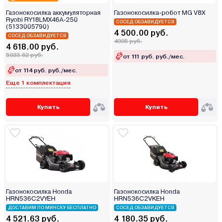
Газонокосилка аккумуляторная
Газонокосилка-робот MG V8X
Ryobi RY18LMX46A-250
СОСЕД ОБЗАВИДУЕТСЯ
(5133005790)
4 500.00 руб.
СОСЕД ОБЗАВИДУЕТСЯ
4905 руб.
4 618.00 руб.
5033.62 руб.
от 111 руб. руб./мес.
от 114 руб. руб./мес.
Еще 1 комплектация
Купить
Купить
Газонокосилка Honda
Газонокосилка Honda
HRN536C2VYEH
HRN536C2VKEН
ДОСТАВИМ ПО МИНСКУ БЕСПЛАТНО
СОСЕД ОБЗАВИДУЕТСЯ
4 521.63 руб.
4 180.35 руб.