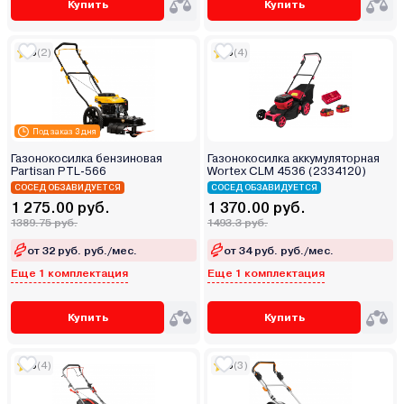
Купить
Купить
5
(2)
5
(4)
Под заказ 3 дня
Газонокосилка бензиновая
Газонокосилка аккумуляторная
Partisan PTL-566
Wortex CLM 4536 (2334120)
СОСЕД ОБЗАВИДУЕТСЯ
СОСЕД ОБЗАВИДУЕТСЯ
1 275.00 руб.
1 370.00 руб.
1389.75 руб.
1493.3 руб.
от 32 руб. руб./мес.
от 34 руб. руб./мес.
Еще 1 комплектация
Еще 1 комплектация
Купить
Купить
5
(4)
5
(3)