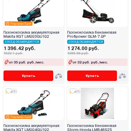
Под заказ 3 дня
Газонокосилка аккумуляторная
Газонокосилка бензиновая
Makita XGT LM003GU102
Profipower GLM-7.0P
СОСЕД ОБЗАВИДУЕТСЯ
СОСЕД ОБЗАВИДУЕТСЯ
1 396.42 руб.
1 274.00 руб.
1522.1 руб.
1388.66 руб.
от 35 руб. руб./мес.
от 32 руб. руб./мес.
Купить
Купить
5
(3)
5
(3)
Под заказ 3 дня
Газонокосилка аккумуляторная
Газонокосилка бензиновая
Makita XGT LM004GU102
Storm-Honda LMB46S25