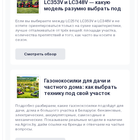
LC353V и LC348V — какую
модель разумно выбрать под
свой участок
Если вы выбираете между LC251V, LC353V и LC348V и не
хотите ориентироваться только на сухие характеристики,
лучше отталкиваться от трёх вещей: площади участка,
количества препятствий и того, как часто вы косите в
сезон.
Смотреть обзор
Газонокосилки для дачи и
частного дома: как выбрать
технику под свой участок
Подробно разбираем, какие газонокосилки подойдут для
дачи, дома и большого участка в Беларуси: бензиновые,
электрические, аккумуляторные, самоходные и
механические. Показываем реальные модели в наличии
на Agrox.by, даём ссылки на бренды и отвечаем на частые
вопросы.