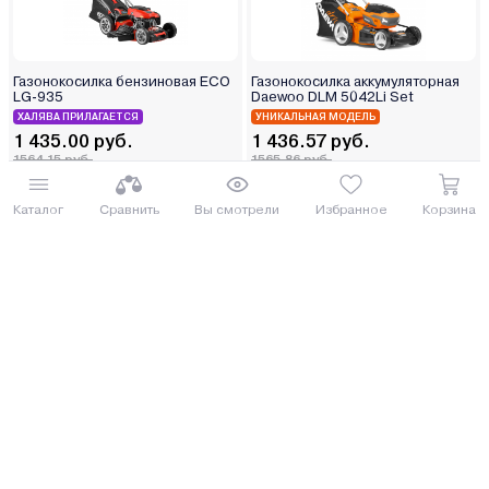
Газонокосилка бензиновая ECO
Газонокосилка аккумуляторная
LG-935
Daewoo DLM 5042Li Set
ХАЛЯВА ПРИЛАГАЕТСЯ
УНИКАЛЬНАЯ МОДЕЛЬ
1 435.00 руб.
1 436.57 руб.
1564.15 руб.
1565.86 руб.
от 36 руб. руб./мес.
от 36 руб. руб./мес.
Каталог
Сравнить
Вы смотрели
Избранное
Корзина
Еще 1 комплектация
Купить
Купить
5
(3)
5
(3)
Под заказ 3 дня
Газонокосилка аккумуляторная
Газонокосилка аккумуляторная
Daewoo DLM 5042Li-S
Makita LM004GM103