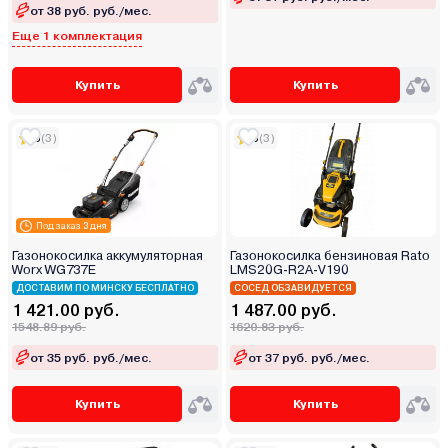
от 38 руб. руб./мес.
Еще 1 комплектация
Купить
Купить
5
(3)
5
(3)
Под заказ 3 дня
Газонокосилка аккумуляторная
Газонокосилка бензиновая Rato
Worx WG737E
LMS20G-R2A-V190
ДОСТАВИМ ПО МИНСКУ БЕСПЛАТНО
СОСЕД ОБЗАВИДУЕТСЯ
1 421.00 руб.
1 487.00 руб.
1548.89 руб.
1620.83 руб.
от 35 руб. руб./мес.
от 37 руб. руб./мес.
Купить
Купить