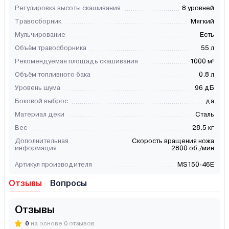
Регулировка высоты скашивания
8 уровней
Травосборник
Мягкий
Мульчирование
Есть
Объём травосборника
55 л
Рекомендуемая площадь скашивания
1000 м²
Объём топливного бака
0.8 л
Уровень шума
96 дБ
Боковой выброс
да
Материал деки
Сталь
Вес
28.5 кг
Дополнительная
Скорость вращения ножа
информация
2800 об./мин
Артикул производителя
MS150-46E
Отзывы
Вопросы
Отзывы
0
на основе 0 отзывов