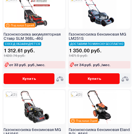
Под заказ 5 дней
Газонокосилка аккумуляторная
Газонокосилка бензиновая MG
Ставр SLM 36BL-460
LM251S
СОСЕД ОБЗАВИДУЕТСЯ
ДОСТАВИМ ПО МИНСКУ БЕСПЛАТНО
1 312.61 руб.
1 350.00 руб.
1430.74 руб.
1471.5 руб.
от 33 руб. руб./мес.
от 34 руб. руб./мес.
Купить
Купить
5
(3)
5
(3)
Под заказ 3 дня
Газонокосилка бензиновая MG
Газонокосилка бензиновая Eland
LM156S
BGL-856S