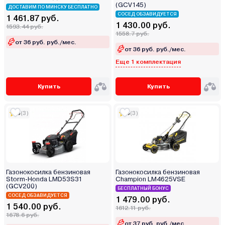
(GCV145)
ДОСТАВИМ ПО МИНСКУ БЕСПЛАТНО
СОСЕД ОБЗАВИДУЕТСЯ
1 461.87 руб.
1 430.00 руб.
1593.44 руб.
1558.7 руб.
от 36 руб. руб./мес.
от 36 руб. руб./мес.
Еще 1 комплектация
Купить
Купить
5
(3)
5
(3)
Газонокосилка бензиновая
Газонокосилка бензиновая
Storm-Honda LMD53S31
Champion LM4625VSE
(GCV200)
БЕСПЛАТНЫЙ БОНУС
СОСЕД ОБЗАВИДУЕТСЯ
1 479.00 руб.
1 540.00 руб.
1612.11 руб.
1678.6 руб.
от 37 руб. руб./мес.