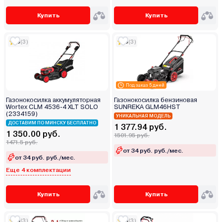
Купить
Купить
5
(3)
5
(3)
Под заказ 5 дней
Газонокосилка аккумуляторная
Газонокосилка бензиновая
Wortex CLM 4536-4 XLT SOLO
SUNREKA GLM46HST
(2334159)
УНИКАЛЬНАЯ МОДЕЛЬ
ДОСТАВИМ ПО МИНСКУ БЕСПЛАТНО
1 377.94 руб.
1 350.00 руб.
1501.95 руб.
1471.5 руб.
от 34 руб. руб./мес.
от 34 руб. руб./мес.
Еще 4 комплектации
Купить
Купить
5
(3)
5
(3)