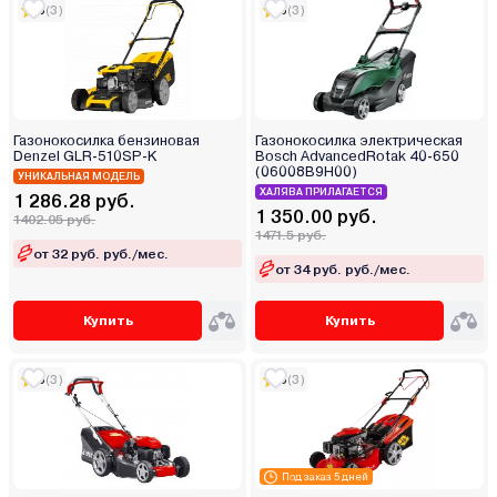
5
(3)
5
(3)
Газонокосилка бензиновая
Газонокосилка электрическая
Denzel GLR-510SP-K
Bosch AdvancedRotak 40-650
(06008B9H00)
УНИКАЛЬНАЯ МОДЕЛЬ
ХАЛЯВА ПРИЛАГАЕТСЯ
1 286.28 руб.
1 350.00 руб.
1402.05 руб.
1471.5 руб.
от 32 руб. руб./мес.
от 34 руб. руб./мес.
Купить
Купить
5
(3)
5
(3)
Под заказ 5 дней