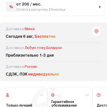
от 206 / мес.
Оплата в рассрочку 24 месяца
Доставка в
Минск
Сегодня 6 авг,
Бесплатно
Доставка в
Любую точку Беларуси
Приблизительно 1-3 дня
Доставка в
Россию
СДЭК, ПЭК
индивидуально
01
02
Гарантийное
Только лучший
обслуживание
Доста