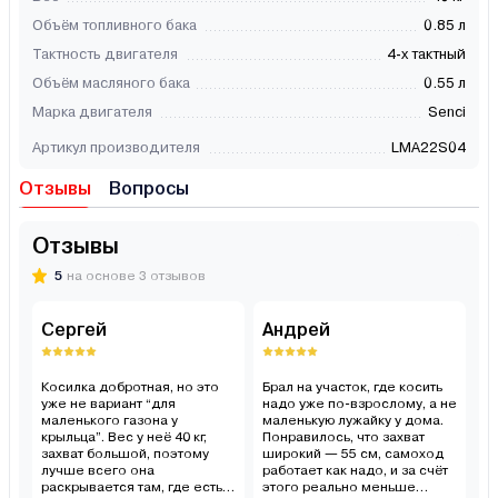
Объём топливного бака
0.85 л
Тактность двигателя
4-х тактный
Объём масляного бака
0.55 л
Марка двигателя
Senci
Артикул производителя
LMA22S04
Отзывы
Вопросы
Отзывы
5
на основе 3 отзывов
Сергей
Андрей
О
Косилка добротная, но это
Брал на участок, где косить
М
уже не вариант “для
надо уже по-взрослому, а не
не
маленького газона у
маленькую лужайку у дома.
м
крыльца”. Вес у неё 40 кг,
Понравилось, что захват
м
захват большой, поэтому
широкий — 55 см, самоход
в
лучше всего она
работает как надо, и за счёт
тр
раскрывается там, где есть
этого реально меньше
р