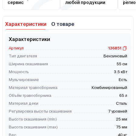
сервис
любой продукции
регио
Характеристики
О товаре
Характеристики
Артикул
136851
Тип двигателя
Бензиновый
Ширина скашивания
55 см
Мощность
3.5 кВт
Мульчирование
Есть
Материал травосборника
Комбинированный
Объём травосборника
65 л
Материал деки
Сталь
Регулировка высоты скашивания
7 уровней
Высота скашивания (min)
25 мм
Высота скашивания (max)
75 мм
Вес
40 кг