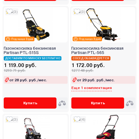
5
(3)
5
(3)
Под заказ 3 дня
Под заказ 3 дня
Газонокосилка бензиновая
Газонокосилка бензиновая
Partisan PTL-515S
Partisan PTL-565
ДОСТАВИМ ПО МИНСКУ БЕСПЛАТНО
СОСЕД ОБЗАВИДУЕТСЯ
1 119.00 руб.
1 172.00 руб.
1219.71 руб.
1277.48 руб.
от 28 руб. руб./мес.
от 29 руб. руб./мес.
Еще 1 комплектация
Купить
Купить
5
(3)
5
(4)