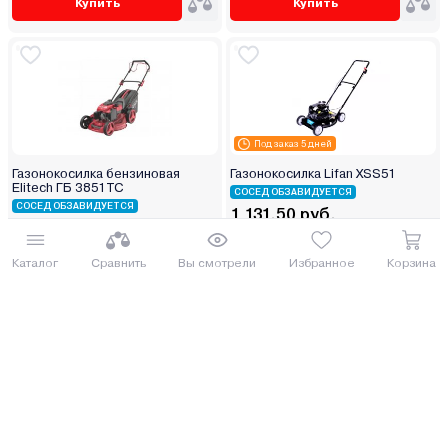
Купить
Купить
Под заказ 5 дней
Газонокосилка бензиновая
Газонокосилка Lifan XSS51
Elitech ГБ 3851ТС
СОСЕД ОБЗАВИДУЕТСЯ
СОСЕД ОБЗАВИДУЕТСЯ
1 131.50 руб.
1 180.00 руб.
1233.34 руб.
1286.2 руб.
от 28 руб. руб./мес.
Каталог
Сравнить
Вы смотрели
Избранное
Корзина
от 30 руб. руб./мес.
Купить
Купить