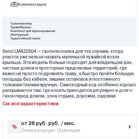
Комплектация:
Газонокосилка
Травосборник
Комплект для мульчирования
Инструкция
Гарантийный талон
Senci LMA22S04 — газонокосилка для тех случаев, когда
участок уже нельзя назвать маленькой лужайкой возле
крыльца. Эта модель больше подходит для владельцев дач,
частных домов и просторных придомовых территорий, где
важно не просто подровнять траву, а быстро пройти большую
площадь без кабеля, лишних остановок и постоянного
толкания техники вручную. Самоходный ход особенно хорошо
раскрывается там, где косить приходится регулярно и долго:
газон перед домом, зона отдыха, дорожки, садовая
См. все характеристики
от 28 руб. руб. / мес.
Оплата в кредит 12 месяцев