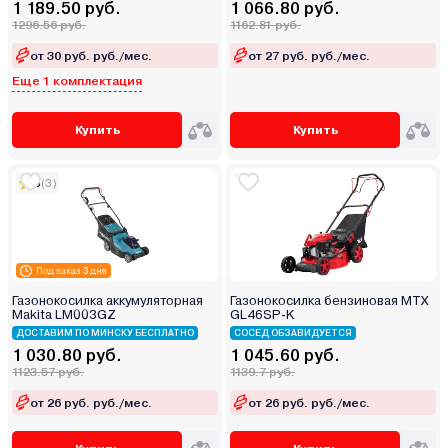
1 189.50 руб.
1 066.80 руб.
1296.56 руб.
1162.81 руб.
от 30 руб. руб./мес.
от 27 руб. руб./мес.
Еще 1 комплектация
Купить
Купить
5
(3)
Под заказ 3 дня
Газонокосилка аккумуляторная
Газонокосилка бензиновая MTX
Makita LM003GZ
GL46SP-K
ДОСТАВИМ ПО МИНСКУ БЕСПЛАТНО
СОСЕД ОБЗАВИДУЕТСЯ
1 030.80 руб.
1 045.60 руб.
1123.57 руб.
1139.7 руб.
от 26 руб. руб./мес.
от 26 руб. руб./мес.