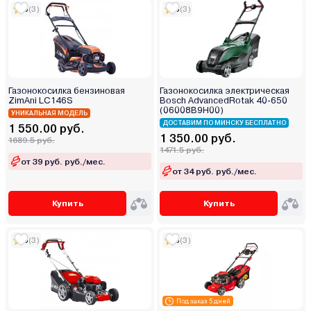
5
(3)
5
(3)
Газонокосилка бензиновая
Газонокосилка электрическая
ZimAni LC146S
Bosch AdvancedRotak 40-650
(06008B9H00)
УНИКАЛЬНАЯ МОДЕЛЬ
ДОСТАВИМ ПО МИНСКУ БЕСПЛАТНО
1 550.00 руб.
1 350.00 руб.
1689.5 руб.
1471.5 руб.
от 39 руб. руб./мес.
от 34 руб. руб./мес.
Купить
Купить
5
(3)
5
(3)
Под заказ 5 дней