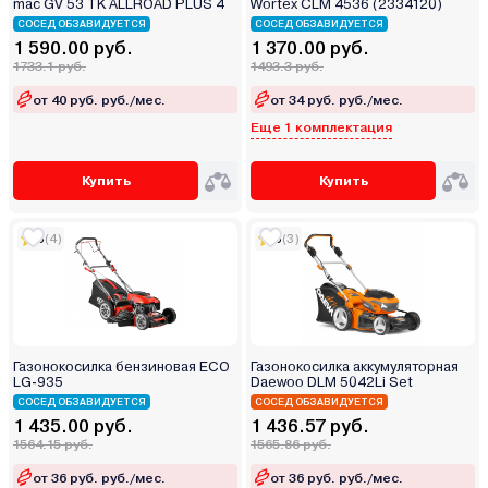
mac GV 53 TK ALLROAD PLUS 4
Wortex CLM 4536 (2334120)
СОСЕД ОБЗАВИДУЕТСЯ
СОСЕД ОБЗАВИДУЕТСЯ
1 590.00 руб.
1 370.00 руб.
1733.1 руб.
1493.3 руб.
от 40 руб. руб./мес.
от 34 руб. руб./мес.
Еще 1 комплектация
Купить
Купить
5
(4)
5
(3)
Газонокосилка бензиновая ECO
Газонокосилка аккумуляторная
LG-935
Daewoo DLM 5042Li Set
СОСЕД ОБЗАВИДУЕТСЯ
СОСЕД ОБЗАВИДУЕТСЯ
1 435.00 руб.
1 436.57 руб.
1564.15 руб.
1565.86 руб.
от 36 руб. руб./мес.
от 36 руб. руб./мес.