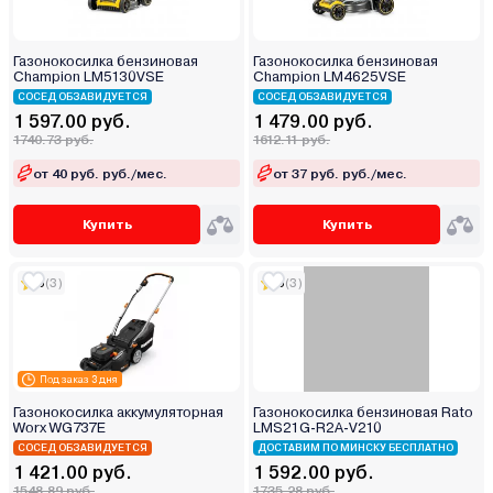
Газонокосилка бензиновая
Газонокосилка бензиновая
Champion LM5130VSE
Champion LM4625VSE
СОСЕД ОБЗАВИДУЕТСЯ
СОСЕД ОБЗАВИДУЕТСЯ
1 597.00 руб.
1 479.00 руб.
1740.73 руб.
1612.11 руб.
от 40 руб. руб./мес.
от 37 руб. руб./мес.
Купить
Купить
5
(3)
5
(3)
Под заказ 3 дня
Газонокосилка аккумуляторная
Газонокосилка бензиновая Rato
Worx WG737E
LMS21G-R2A-V210
СОСЕД ОБЗАВИДУЕТСЯ
ДОСТАВИМ ПО МИНСКУ БЕСПЛАТНО
1 421.00 руб.
1 592.00 руб.
1548.89 руб.
1735.28 руб.