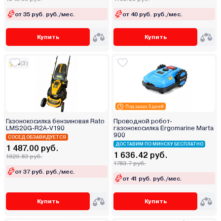
от 35 руб. руб./мес.
от 40 руб. руб./мес.
Купить
Купить
5
(3)
Под заказ 5 дней
Газонокосилка бензиновая Rato
Проводной робот-
LMS20G-R2A-V190
газонокосилка Ergomarine Marta
900
СОСЕД ОБЗАВИДУЕТСЯ
ДОСТАВИМ ПО МИНСКУ БЕСПЛАТНО
1 487.00 руб.
1 636.42 руб.
1620.83 руб.
1783.7 руб.
от 37 руб. руб./мес.
от 41 руб. руб./мес.
Купить
Купить