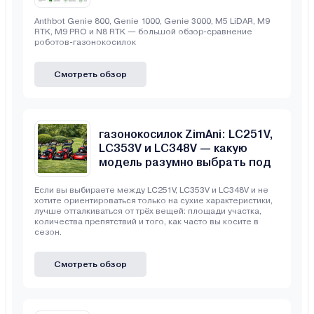
газонокосилок
Anthbot Genie 800, Genie 1000, Genie 3000, M5 LiDAR, M9
RTK, M9 PRO и N8 RTK — большой обзор-сравнение
роботов-газонокосилок
Смотреть обзор
Сравнение бензиновых
газонокосилок ZimAni: LC251V,
LC353V и LC348V — какую
модель разумно выбрать под
свой участок
Если вы выбираете между LC251V, LC353V и LC348V и не
хотите ориентироваться только на сухие характеристики,
лучше отталкиваться от трёх вещей: площади участка,
количества препятствий и того, как часто вы косите в
сезон.
Смотреть обзор