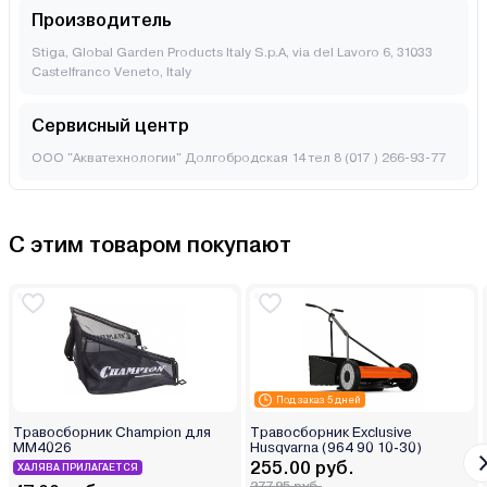
Производитель
Stiga, Global Garden Products Italy S.p.A, via del Lavoro 6, 31033
Castelfranco Veneto, Italy
Сервисный центр
ООО "Акватехнологии" Долгобродская 14 тел 8 (017 ) 266-93-77
С этим товаром покупают
Под заказ 5 дней
Травосборник Champion для
Травосборник Exclusive
MM4026
Husqvarna (964 90 10-30)
255.00 руб.
ХАЛЯВА ПРИЛАГАЕТСЯ
277.95 руб.