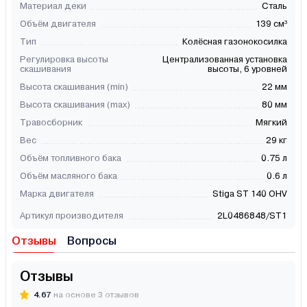
Материал деки
Сталь
Объём двигателя
139 см³
Тип
Колёсная газонокосилка
Регулировка высоты
Централизованная установка
скашивания
выcоты, 6 уровней
Высота скашивания (min)
22 мм
Высота скашивания (max)
80 мм
Травосборник
Мягкий
Вес
29 кг
Объём топливного бака
0.75 л
Объём масляного бака
0.6 л
Марка двигателя
Stiga ST 140 OHV
Артикул производителя
2L0486848/ST1
Отзывы
Вопросы
Отзывы
4.67
на основе 3 отзывов