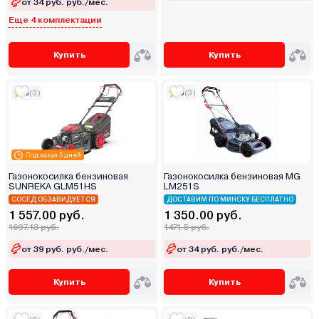
от 34 руб. руб./мес.
Еще 4 комплектации
Купить
Купить
5
(3)
5
(3)
Под заказ 5 дней
Газонокосилка бензиновая
Газонокосилка бензиновая MG
SUNREKA GLM51HS
LM251S
СОСЕД ОБЗАВИДУЕТСЯ
ДОСТАВИМ ПО МИНСКУ БЕСПЛАТНО
1 557.00 руб.
1 350.00 руб.
1697.13 руб.
1471.5 руб.
от 39 руб. руб./мес.
от 34 руб. руб./мес.
Купить
Купить