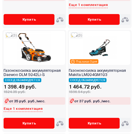
Еще 1 комплектация
Купить
Купить
5
(3)
5
(3)
Под заказ 3 дня
Газонокосилка аккумуляторная
Газонокосилка аккумуляторная
Daewoo DLM 5042Li-S
Makita LM004GM103
СОСЕД ОБЗАВИДУЕТСЯ
СОСЕД ОБЗАВИДУЕТСЯ
1 398.49 руб.
1 464.72 руб.
1524.35 руб.
1596.54 руб.
от 35 руб. руб./мес.
от 37 руб. руб./мес.
Еще 1 комплектация
Купить
Купить