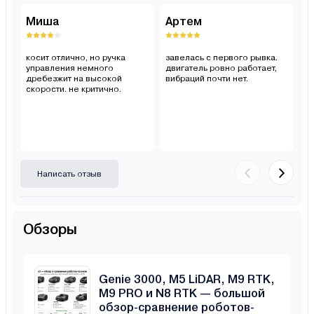
Миша
Артем
Д
косит отлично, но ручка
завелась с первого рывка.
ун
управления немного
двигатель ровно работает,
и 
дребезжит на высокой
вибраций почти нет.
вс
скорости. не критично.
Написать отзыв
Обзоры
Anthbot Genie 800, Genie 1000,
Genie 3000, M5 LiDAR, M9 RTK,
M9 PRO и N8 RTK — большой
обзор-сравнение роботов-