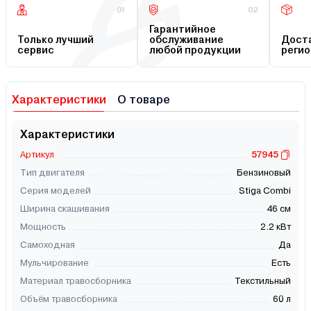
01
02
Гарантийное
Только лучший
обслуживание
Доста
сервис
любой продукции
регио
Характеристики
О товаре
Характеристики
Артикул
57945
Тип двигателя
Бензиновый
Серия моделей
Stiga Combi
Ширина скашивания
46 см
Мощность
2.2 кВт
Самоходная
Да
Мульчирование
Есть
Материал травосборника
Текстильный
Объём травосборника
60 л