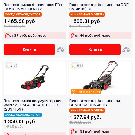
Газонокосилка бензиновая Efco
Газонокосилка бензиновая DDE
LV 53 TK ALL ROAD 3
LM 46-60 DE
СОСЕД ОБЗАВИДУЕТСЯ
УНИКАЛЬНАЯ МОДЕЛЬ
1 465.90 руб.
1 609.31 руб.
1597.83 руб.
1754.15 руб.
от 37 руб. руб./мес.
от 40 руб. руб./мес.
Купить
Купить
5
(3)
5
(3)
Под заказ 5 дней
Газонокосилка аккумуляторная
Газонокосилка бензиновая
Wortex CLM 4536-4 XLT SOLO
SUNREKA GLM46HST
(2334159)
УНИКАЛЬНАЯ МОДЕЛЬ
СОСЕД ОБЗАВИДУЕТСЯ
1 377.94 руб.
1 350.00 руб.
1501.95 руб.
1471.5 руб.
от 34 руб. руб./мес.