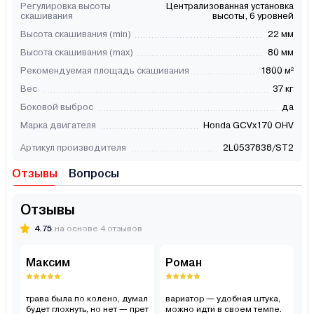
Регулировка высоты
Централизованная установка
скашивания
выcоты, 6 уровней
Высота скашивания (min)
22 мм
Высота скашивания (max)
80 мм
Рекомендуемая площадь скашивания
1800 м²
Вес
37 кг
Боковой выброс
да
Марка двигателя
Honda GCVx170 OHV
Артикул производителя
2L0537838/ST2
Отзывы
Вопросы
Отзывы
4.75
на основе 4 отзывов
Максим
Роман
Н
трава была по колено, думал
вариатор — удобная штука,
ко
будет глохнуть, но нет — прет
можно идти в своем темпе.
пр