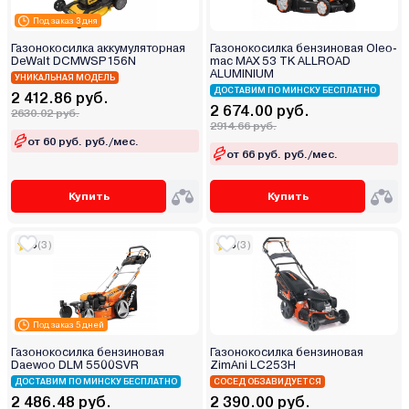
Под заказ 3 дня
Газонокосилка аккумуляторная
Газонокосилка бензиновая Oleo-
DeWalt DCMWSP156N
mac MAX 53 TK ALLROAD
ALUMINIUM
УНИКАЛЬНАЯ МОДЕЛЬ
ДОСТАВИМ ПО МИНСКУ БЕСПЛАТНО
2 412.86 руб.
2 674.00 руб.
2630.02 руб.
2914.66 руб.
от 60 руб. руб./мес.
от 66 руб. руб./мес.
Купить
Купить
5
(3)
5
(3)
Под заказ 5 дней
Газонокосилка бензиновая
Газонокосилка бензиновая
Daewoo DLM 5500SVR
ZimAni LC253H
ДОСТАВИМ ПО МИНСКУ БЕСПЛАТНО
СОСЕД ОБЗАВИДУЕТСЯ
2 486.48 руб.
2 390.00 руб.