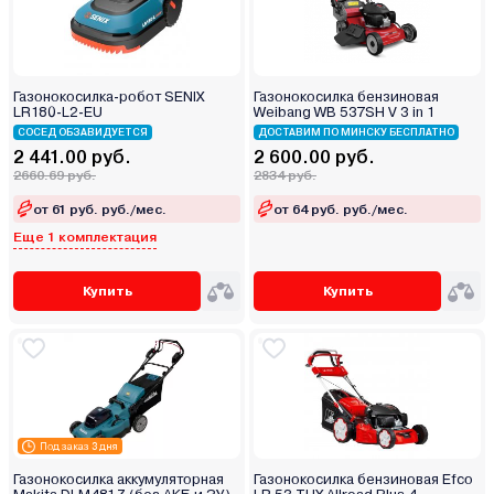
Газонокосилка-робот SENIX
Газонокосилка бензиновая
LR180-L2-EU
Weibang WB 537SH V 3 in 1
СОСЕД ОБЗАВИДУЕТСЯ
ДОСТАВИМ ПО МИНСКУ БЕСПЛАТНО
2 441.00 руб.
2 600.00 руб.
2660.69 руб.
2834 руб.
от 61 руб. руб./мес.
от 64 руб. руб./мес.
Еще 1 комплектация
Купить
Купить
Под заказ 3 дня
Газонокосилка аккумуляторная
Газонокосилка бензиновая Efco