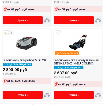
2710.26 руб.
2605.1 руб.
от 62 руб. руб./мес.
от 59 руб. руб./мес.
Купить
Купить
5
(3)
Под заказ 5 дней
Газонокосилка-робот MG L20
Газонокосилка аккумуляторная
SENIX LPSX6-H-EU COMBO
СОСЕД ОБЗАВИДУЕТСЯ
СОСЕД ОБЗАВИДУЕТСЯ
2 800.00 руб.
2 637.00 руб.
3052 руб.
2874.33 руб.
от 69 руб. руб./мес.
от 65 руб. руб./мес.
Купить
Купить