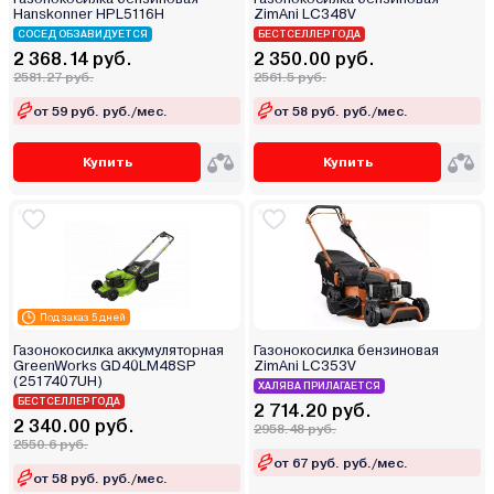
Hanskonner HPL5116H
ZimAni LC348V
СОСЕД ОБЗАВИДУЕТСЯ
БЕСТСЕЛЛЕР ГОДА
2 368.14 руб.
2 350.00 руб.
2581.27 руб.
2561.5 руб.
от 59 руб. руб./мес.
от 58 руб. руб./мес.
Купить
Купить
Под заказ 5 дней
Газонокосилка аккумуляторная
Газонокосилка бензиновая
GreenWorks GD40LM48SP
ZimAni LC353V
(2517407UH)
ХАЛЯВА ПРИЛАГАЕТСЯ
БЕСТСЕЛЛЕР ГОДА
2 714.20 руб.
2 340.00 руб.
2958.48 руб.
2550.6 руб.
от 67 руб. руб./мес.
от 58 руб. руб./мес.