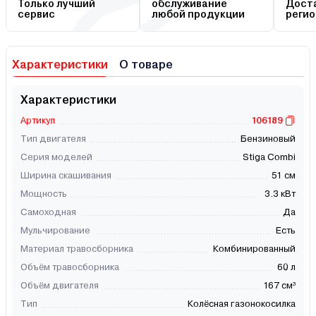
Только лучший
обслуживание
Доста
сервис
любой продукции
регио
Характеристики
О товаре
Характеристики
Артикул
106189
Тип двигателя
Бензиновый
Серия моделей
Stiga Combi
Ширина скашивания
51 см
Мощность
3.3 кВт
Самоходная
Да
Мульчирование
Есть
Материал травосборника
Комбинированный
Объём травосборника
60 л
Объём двигателя
167 см³
Тип
Колёсная газонокосилка