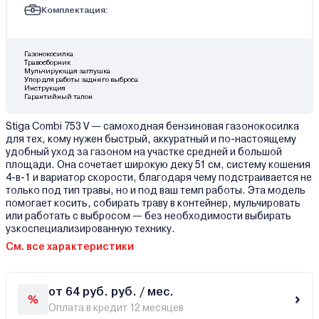
Комплектация:
Газонокосилка
Травосборник
Мульчирующая заглушка
Упор для работы заднего выброса
Инструкция
Гарантийный талон
Stiga Combi 753 V — самоходная бензиновая газонокосилка
для тех, кому нужен быстрый, аккуратный и по-настоящему
удобный уход за газоном на участке средней и большой
площади. Она сочетает широкую деку 51 см, систему кошения
4-в-1 и вариатор скорости, благодаря чему подстраивается не
только под тип травы, но и под ваш темп работы. Эта модель
помогает косить, собирать траву в контейнер, мульчировать
или работать с выбросом — без необходимости выбирать
узкоспециализированную технику.
См. все характеристики
от 64 руб. руб. / мес.
Оплата в кредит 12 месяцев