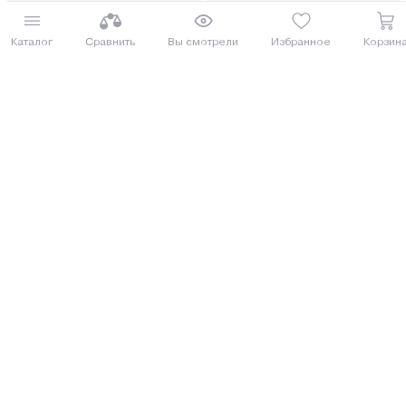
от 65 руб. руб./мес.
от 67 руб. руб./мес.
Каталог
Сравнить
Вы смотрели
Избранное
Корзин
Купить
Купить
8 (029) 614-16-16
Заказать звонок
Интернет-магазин,
09:00 - 20:00 ежедневно
8 (017) 310-16-16
Написать нам
Розничный магазин,
09:00 - 19:00 ПН-ПТ
09:00 - 15:00 СБ