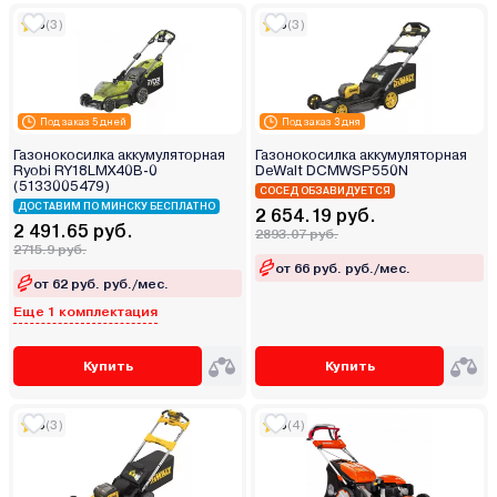
5
(3)
5
(3)
Под заказ 5 дней
Под заказ 3 дня
Газонокосилка аккумуляторная
Газонокосилка аккумуляторная
Ryobi RY18LMX40B-0
DeWalt DCMWSP550N
(5133005479)
СОСЕД ОБЗАВИДУЕТСЯ
ДОСТАВИМ ПО МИНСКУ БЕСПЛАТНО
2 654.19 руб.
2 491.65 руб.
2893.07 руб.
2715.9 руб.
от 66 руб. руб./мес.
от 62 руб. руб./мес.
Еще 1 комплектация
Купить
Купить
5
(3)
5
(4)