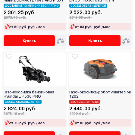
Makita DLM481Z (без АКБ и ЗУ)
LR 53 THX Allroad Plus 4
ДОСТАВИМ ПО МИНСКУ БЕСПЛАТНО
СОСЕД ОБЗАВИДУЕТСЯ
2 361.25 руб.
2 522.00 руб.
2573.76 руб.
2748.98 руб.
от 59 руб. руб./мес.
от 63 руб. руб./мес.
Купить
Купить
Газонокосилка бензиновая
Газонокосилка-робот Villartec MI
Hyundai L P536 PRO
1202
СОСЕД ОБЗАВИДУЕТСЯ
БЕСТСЕЛЛЕР ГОДА
2 824.00 руб.
2 440.00 руб.
3078.16 руб.
2659.6 руб.
от 70 руб. руб./мес.
от 61 руб. руб./мес.