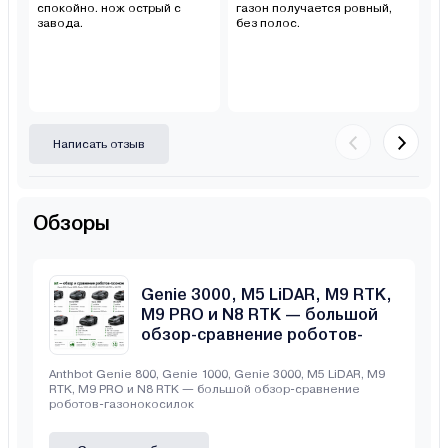
спокойно. нож острый с
газон получается ровный,
то
завода.
без полос.
к
Написать отзыв
Обзоры
Anthbot Genie 800, Genie 1000,
Genie 3000, M5 LiDAR, M9 RTK,
M9 PRO и N8 RTK — большой
обзор-сравнение роботов-
газонокосилок
Anthbot Genie 800, Genie 1000, Genie 3000, M5 LiDAR, M9
RTK, M9 PRO и N8 RTK — большой обзор-сравнение
роботов-газонокосилок