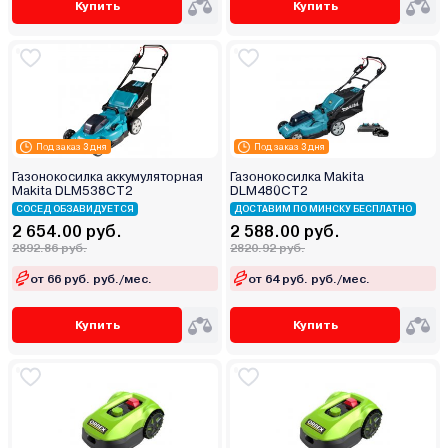
Купить
Купить
Под заказ 3 дня
Под заказ 3 дня
Газонокосилка аккумуляторная
Газонокосилка Makita
Makita DLM538CT2
DLM480CT2
СОСЕД ОБЗАВИДУЕТСЯ
ДОСТАВИМ ПО МИНСКУ БЕСПЛАТНО
2 654.00 руб.
2 588.00 руб.
2892.86 руб.
2820.92 руб.
от 66 руб. руб./мес.
от 64 руб. руб./мес.
Купить
Купить