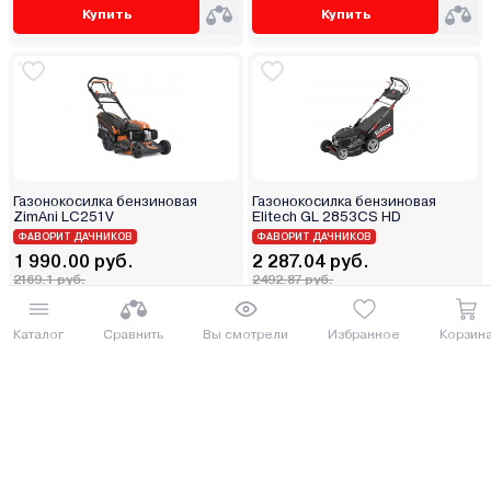
Купить
Купить
Газонокосилка бензиновая
Газонокосилка бензиновая
ZimAni LC251V
Elitech GL 2853CS HD
ФАВОРИТ ДАЧНИКОВ
ФАВОРИТ ДАЧНИКОВ
1 990.00 руб.
2 287.04 руб.
2169.1 руб.
2492.87 руб.
от 49 руб. руб./мес.
от 57 руб. руб./мес.
Каталог
Сравнить
Вы смотрели
Избранное
Корзин
Купить
Купить