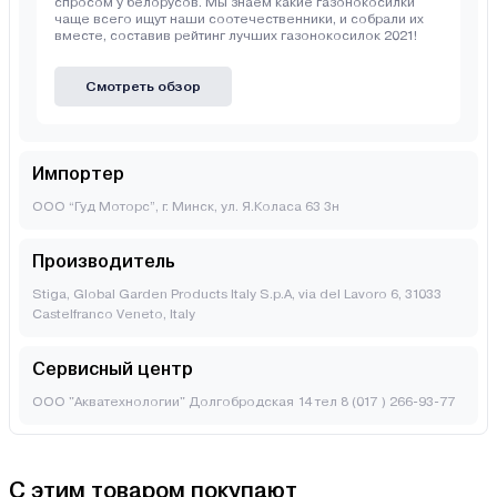
спросом у белорусов. Мы знаем какие газонокосилки
чаще всего ищут наши соотечественники, и собрали их
вместе, составив рейтинг лучших газонокосилок 2021!
Смотреть обзор
Импортер
ООО “Гуд Моторс”, г. Минск, ул. Я.Коласа 63 3н
Производитель
Stiga, Global Garden Products Italy S.p.A, via del Lavoro 6, 31033
Castelfranco Veneto, Italy
Сервисный центр
ООО "Акватехнологии" Долгобродская 14 тел 8 (017 ) 266-93-77
С этим товаром покупают