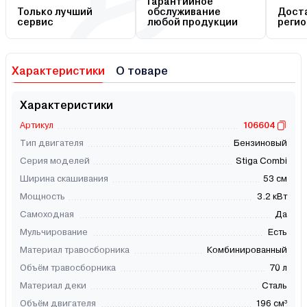
Гарантийное
Только лучший
обслуживание
Доста
сервис
любой продукции
регио
Характеристики
О товаре
Характеристики
Артикул
106604
Тип двигателя
Бензиновый
Серия моделей
Stiga Combi
Ширина скашивания
53 см
Мощность
3.2 кВт
Самоходная
Да
Мульчирование
Есть
Материал травосборника
Комбинированный
Объём травосборника
70 л
Материал деки
Сталь
Объём двигателя
196 см³