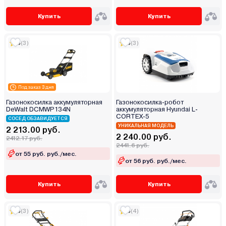
Купить
Купить
5
(3)
5
(3)
Под заказ 3 дня
Газонокосилка аккумуляторная
Газонокосилка-робот
DeWalt DCMWP134N
аккумуляторная Hyundai L-
CORTEX-5
СОСЕД ОБЗАВИДУЕТСЯ
УНИКАЛЬНАЯ МОДЕЛЬ
2 213.00 руб.
2 240.00 руб.
2412.17 руб.
2441.6 руб.
от 55 руб. руб./мес.
от 56 руб. руб./мес.
Купить
Купить
5
(3)
5
(4)