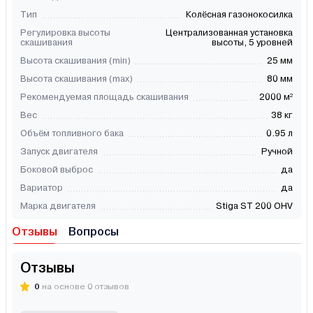
Тип
Колёсная газонокосилка
Регулировка высоты
Централизованная установка
скашивания
выcоты, 5 уровней
Высота скашивания (min)
25 мм
Высота скашивания (max)
80 мм
Рекомендуемая площадь скашивания
2000 м²
Вес
38 кг
Объём топливного бака
0.95 л
Запуск двигателя
Ручной
Боковой выброс
да
Вариатор
да
Марка двигателя
Stiga ST 200 OHV
Отзывы
Вопросы
Отзывы
0
на основе 0 отзывов