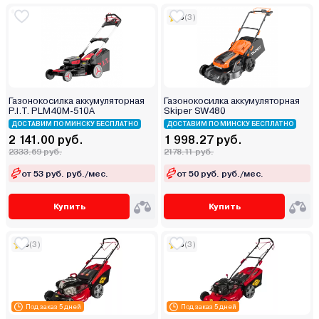
5
(3)
Газонокосилка аккумуляторная
Газонокосилка аккумуляторная
P.I.T. PLM40M-510A
Skiper SW480
ДОСТАВИМ ПО МИНСКУ БЕСПЛАТНО
ДОСТАВИМ ПО МИНСКУ БЕСПЛАТНО
2 141.00 руб.
1 998.27 руб.
2333.69 руб.
2178.11 руб.
от 53 руб. руб./мес.
от 50 руб. руб./мес.
Купить
Купить
5
(3)
5
(3)
Под заказ 5 дней
Под заказ 5 дней