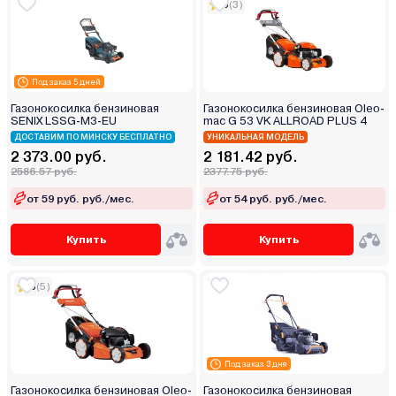
5
(3)
Под заказ 5 дней
Газонокосилка бензиновая
Газонокосилка бензиновая Oleo-
SENIX LSSG-M3-EU
mac G 53 VK ALLROAD PLUS 4
ДОСТАВИМ ПО МИНСКУ БЕСПЛАТНО
УНИКАЛЬНАЯ МОДЕЛЬ
2 373.00 руб.
2 181.42 руб.
2586.57 руб.
2377.75 руб.
от 59 руб. руб./мес.
от 54 руб. руб./мес.
Купить
Купить
5
(5)
Под заказ 3 дня
Газонокосилка бензиновая Oleo-
Газонокосилка бензиновая