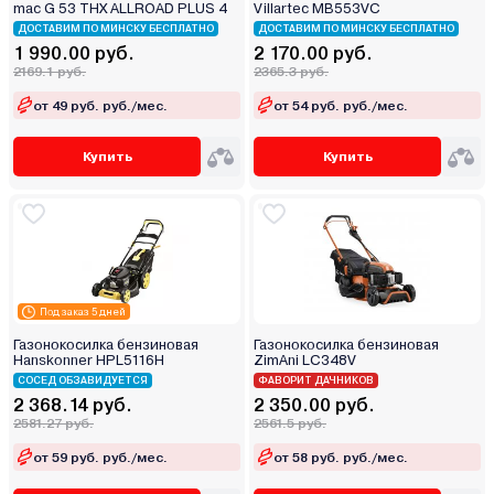
mac G 53 THX ALLROAD PLUS 4
Villartec MB553VС
ДОСТАВИМ ПО МИНСКУ БЕСПЛАТНО
ДОСТАВИМ ПО МИНСКУ БЕСПЛАТНО
1 990.00 руб.
2 170.00 руб.
2169.1 руб.
2365.3 руб.
от 49 руб. руб./мес.
от 54 руб. руб./мес.
Купить
Купить
Под заказ 5 дней
Газонокосилка бензиновая
Газонокосилка бензиновая
Hanskonner HPL5116H
ZimAni LC348V
СОСЕД ОБЗАВИДУЕТСЯ
ФАВОРИТ ДАЧНИКОВ
2 368.14 руб.
2 350.00 руб.
2581.27 руб.
2561.5 руб.
от 59 руб. руб./мес.
от 58 руб. руб./мес.