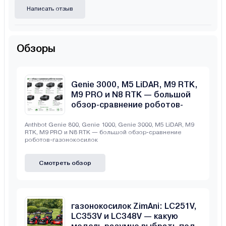
Написать отзыв
Обзоры
Anthbot Genie 800, Genie 1000,
Genie 3000, M5 LiDAR, M9 RTK,
M9 PRO и N8 RTK — большой
обзор-сравнение роботов-
газонокосилок
Anthbot Genie 800, Genie 1000, Genie 3000, M5 LiDAR, M9
RTK, M9 PRO и N8 RTK — большой обзор-сравнение
роботов-газонокосилок
Смотреть обзор
Сравнение бензиновых
газонокосилок ZimAni: LC251V,
LC353V и LC348V — какую