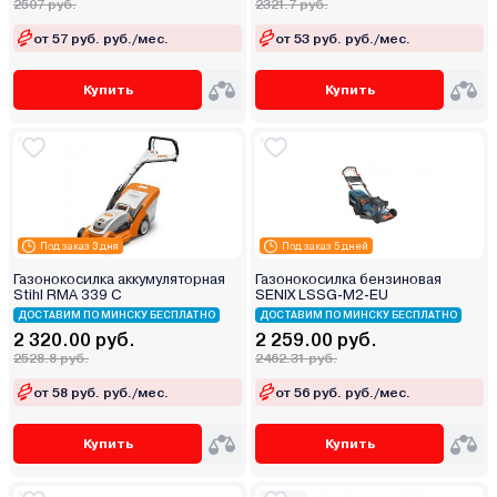
2507 руб.
2321.7 руб.
от 57 руб. руб./мес.
от 53 руб. руб./мес.
Купить
Купить
Под заказ 3 дня
Под заказ 5 дней
Газонокосилка аккумуляторная
Газонокосилка бензиновая
Stihl RMA 339 C
SENIX LSSG-M2-EU
ДОСТАВИМ ПО МИНСКУ БЕСПЛАТНО
ДОСТАВИМ ПО МИНСКУ БЕСПЛАТНО
2 320.00 руб.
2 259.00 руб.
2528.8 руб.
2462.31 руб.
от 58 руб. руб./мес.
от 56 руб. руб./мес.
Купить
Купить