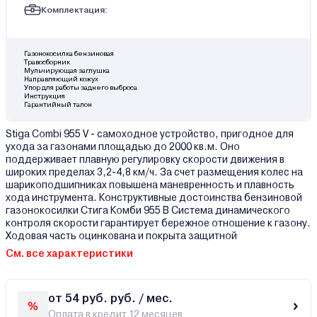
Комплектация:
Газонокосилка бензиновая
Травосборник
Мульчирующая заглушка
Направляющий кожух
Упор для работы заднего выброса
Инструкция
Гарантийный талон
Stiga Combi 955 V - самоходное устройство, пригодное для
ухода за газонами площадью до 2000 кв.м. Оно
поддерживает плавную регулировку скорости движения в
широких пределах 3,2-4,8 км/ч. За счет размещения колес на
шарикоподшипниках повышена маневренность и плавность
хода инструмента. Конструктивные достоинства бензиновой
газонокосилки Стига Комби 955 В Система динамического
контроля скорости гарантирует бережное отношение к газону.
Ходовая часть оцинкована и покрыта защитной
См. все характеристики
от 54 руб. руб. / мес.
Оплата в кредит 12 месяцев