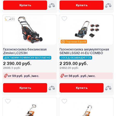
Купить
Купить
5
(3)
Под заказ 5 дней
Газонокосилка бензиновая
Газонокосилка аккумуляторная
ZimAni LC253H
SENIX LSSX2-H-EU COMBO
ДОСТАВИМ ПО МИНСКУ БЕСПЛАТНО
СОСЕД ОБЗАВИДУЕТСЯ
2 390.00 руб.
2 259.00 руб.
2605.1 руб.
2462.31 руб.
от 59 руб. руб./мес.
от 56 руб. руб./мес.
Купить
Купить