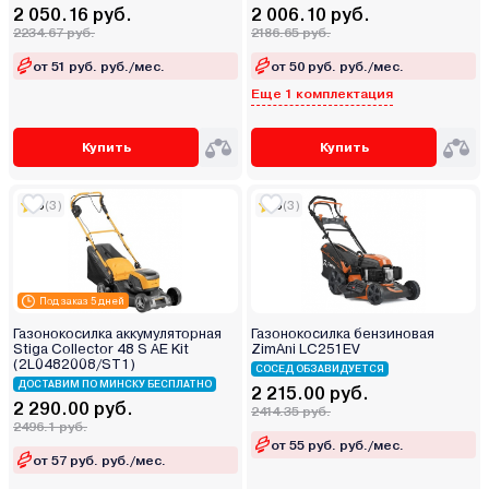
2 050.16 руб.
2 006.10 руб.
2234.67 руб.
2186.65 руб.
от 51 руб. руб./мес.
от 50 руб. руб./мес.
Еще 1 комплектация
Купить
Купить
5
(3)
5
(3)
Под заказ 5 дней
Газонокосилка аккумуляторная
Газонокосилка бензиновая
Stiga Collector 48 S AE Kit
ZimAni LC251EV
(2L0482008/ST1)
СОСЕД ОБЗАВИДУЕТСЯ
ДОСТАВИМ ПО МИНСКУ БЕСПЛАТНО
2 215.00 руб.
2 290.00 руб.
2414.35 руб.
2496.1 руб.
от 55 руб. руб./мес.
от 57 руб. руб./мес.