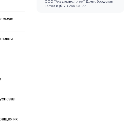
ООО "Акватехнологии" Долгобродская
14 тел 8 (017 ) 266-93-77
весомую
мливая
а
 успевал
вращая их