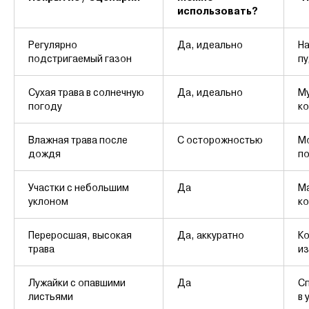
использовать?
Регулярно
Да, идеально
На
подстригаемый газон
пу
Сухая трава в солнечную
Да, идеально
Му
погоду
ко
Влажная трава после
С осторожностью
Мо
дождя
по
Участки с небольшим
Да
Ма
уклоном
ко
Переросшая, высокая
Да, аккуратно
Ко
трава
из
Лужайки с опавшими
Да
Сп
листьями
в 