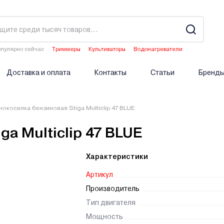
пулярно сейчас
Триммеры
Культиваторы
Водонагреватели
Двигатели мотоблоков
Аэраторы
Доставка и оплата
Контакты
Статьи
Бренд
нокосилка бензиновая Stiga Multiclip 47 BLUE
ga Multiclip 47 BLUE
Характеристики
Артикул
Производитель
Тип двигателя
Мощность