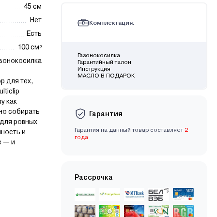
45 см
Нет
Комплектация:
Есть
100 см³
Газонокосилка
азонокосилка
Гарантийный талон
Инструкция
МАСЛО В ПОДАРОК
р для тех,
ticlip
у как
но собирать
Гарантия
 для ровных
Гарантия на данный товар составляет
2
чность и
года
е — и
Рассрочка