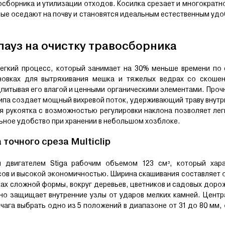
сборника и утилизации отходов. Косилка срезает и многократн
орые оседают на почву и становятся идеальным естественным уд
пауз на очистку травосборника
легкий процесс, который занимает на 30% меньше времени по 
новках для вытряхивания мешка и тяжелых ведрах со скошен
дпитывая его влагой и ценными органическими элементами. Проч
па создает мощный вихревой поток, удерживающий траву внутри
ая рукоятка с возможностью регулировки наклона позволяет ле
ьное удобство при хранении в небольшом хозблоке.
точного среза Multiclip
двигателем Stiga рабочим объемом 123 см³, который хара
ов и высокой экономичностью. Ширина скашивания составляет 
тках сложной формы, вокруг деревьев, цветников и садовых доро
но защищает внутренние узлы от ударов мелких камней. Центр
ага выбрать одно из 5 положений в диапазоне от 31 до 80 мм,