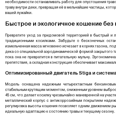
необходимости останавливать работу для опустошения траво
траву внутри деки, превращая её в мельчайшие частицы, кот
вашей лужайки.
Быстрое и экологичное кошение без 
Превратите уход за придомовой территорией в быстрый и 
традиционными косилками. Забудьте о бесконечных оста
измельченная масса мгновенно исчезает в корнях газона, по
дека со специальной аэродинамической формой закрытого ти
пока она не превратится в питательную мульчу. Эргономичн
препятствия, а складная конструкция обеспечивает максимал
Оптимизированный двигатель Stiga и система 
Модель оснащена надежным четырехтактным бензиновым 
стабильным крутящим моментом, сниженным уровнем выброс
45 см, что делает косилку чрезвычайно маневренной на учас
металлический корпус с антикоррозийным покрытием надеж
регулировка высоты кошения позволяет одним движением рыч
идеальную адаптацию к состоянию травы и текущему сезону.