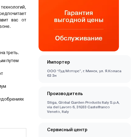
технологий,
предпочитает
авит вас от
зоне.
на треть.
ным путем
Импортер
ООО “Гуд Моторс”, г. Минск, ул. Я.Коласа
ют
63 3н
мум
Производитель
 удобрениях
Stiga, Global Garden Products Italy S.p.A,
via del Lavoro 6, 31033 Castelfranco
Veneto, Italy
Сервисный центр