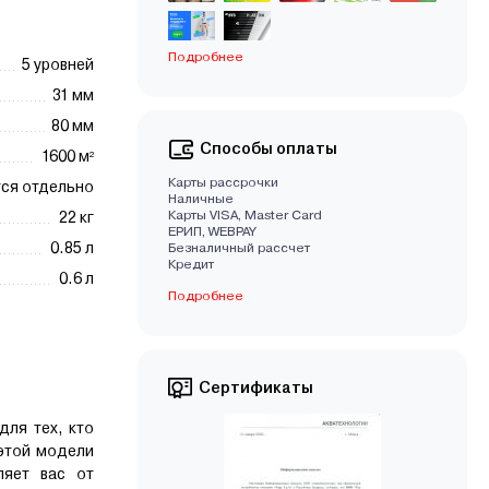
Подробнее
5 уровней
31 мм
80 мм
Способы оплаты
1600 м²
Карты рассрочки
ся отдельно
Наличные
Карты VISA, Master Card
22 кг
EРИП, WEBPAY
0.85 л
Безналичный рассчет
Кредит
0.6 л
Подробнее
Сертификаты
для тех, кто
 этой модели
ляет вас от