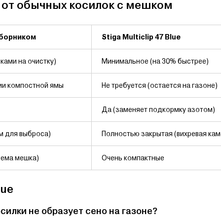
ся от обычных косилок с мешком
сборником
Stiga Multiclip 47 Blue
ками на очистку)
Минимальное (на 30% быстрее)
ии компостной ямы
Не требуется (остается на газоне)
Да (заменяет подкормку азотом)
м для выброса)
Полностью закрытая (вихревая кам
ъема мешка)
Очень компактные
lue
силки не образует сено на газоне?