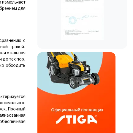
о измельчает
обрением для
сравнению с
ной травой:
ная стальная
 до тех пор,
гко обходить
ктеризуется
оптимальные
жек. Прочный
ализованная
 обеспечивая