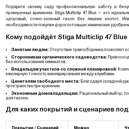
Подарите своему саду профессиональную заботу и безу
проверенных временем. Stiga Multiclip 47 Blue — это идеал
здоровый, сочно-зеленый газон без лишних хлопот. Инв
необходимости покупки дорогостоящих химических удобрений.
Кому подойдёт Stiga Multiclip 47 Blue
Занятым людям:
Отсутствие травосборника позволяет ко
Сторонникам органического садоводства:
Превосходн
без использования химикатов.
Владельцам участков со сложной планировкой:
Компа
ювелирную точность маневрирования между клумбами.
Ценителям свободного места:
Благодаря складной рук
пространства при хранении.
Экономным домовладельцам:
Рациональный выбор, по
для газона.
Для каких покрытий и сценариев подхо
Покрытие / Сценарий
Можно
Ч