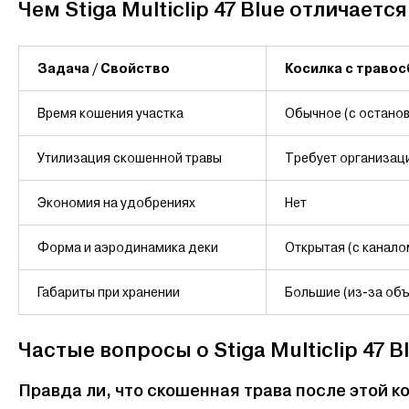
Чем Stiga Multiclip 47 Blue отличает
Задача / Свойство
Косилка с траво
Время кошения участка
Обычное (с останов
Утилизация скошенной травы
Требует организац
Экономия на удобрениях
Нет
Форма и аэродинамика деки
Открытая (с канало
Габариты при хранении
Большие (из-за об
Частые вопросы о Stiga Multiclip 47 B
Правда ли, что скошенная трава после этой ко