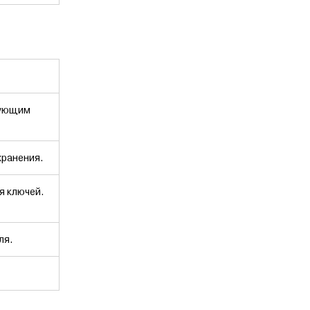
рующим
хранения.
я ключей.
ля.