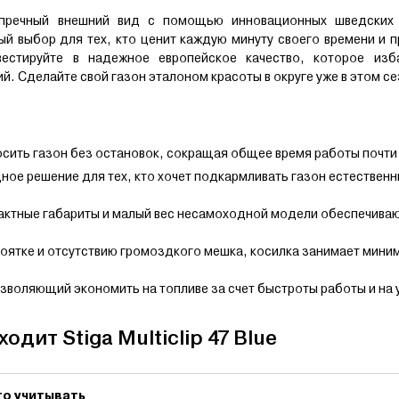
пречный внешний вид с помощью инновационных шведских 
ьный выбор для тех, кто ценит каждую минуту своего времени и 
естируйте в надежное европейское качество, которое изб
 Сделайте свой газон эталоном красоты в округе уже в этом се
сить газон без остановок, сокращая общее время работы почти 
ое решение для тех, кто хочет подкармливать газон естествен
ктные габариты и малый вес несамоходной модели обеспечива
оятке и отсутствию громоздкого мешка, косилка занимает мини
зволяющий экономить на топливе за счет быстроты работы и на
дит Stiga Multiclip 47 Blue
то учитывать