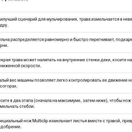
илучший сценарий для мульчирования, трава измельчается в не
дру.
льча распределяется равномерно и быстро перегнивает, подкар
рни.
края трава может налипать на внутренние стенки деки, косите на
ниженной скорости.
лый вес машины позволяет легко контролировать ее движение н
согорах.
сите в два этапа (сначала на максимуме, затем ниже), чтобы нож
мельчать стебли.
ециальный нож Multiclip измельчает листья вместе с травой, пре
удобрение.