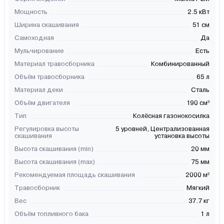
Мощность
2.5 кВт
Ширина скашивания
51 см
Самоходная
Да
Мульчирование
Есть
Материал травосборника
Комбинированный
Объём травосборника
65 л
Материал деки
Сталь
Объём двигателя
190 см³
Тип
Колёсная газонокосилка
Регулировка высоты
5 уровней, Централизованная
скашивания
установка выcоты
Высота скашивания (min)
20 мм
Высота скашивания (max)
75 мм
Рекомендуемая площадь скашивания
2000 м²
Травосборник
Мягкий
Вес
37.7 кг
Объём топливного бака
1 л