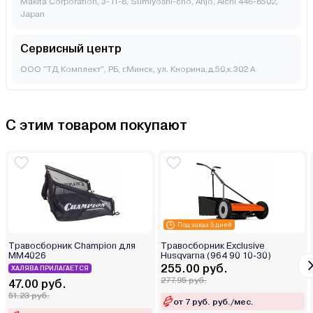
Makita Corporation, 3-11-8, Sumiyoshi-cho, Anjo, Aichi 446-8502,
Japan
Сервисный центр
ООО "ТД Комплект", РБ, г.Минск, ул. Кнорина,д.50,к.302 А
С этим товаром покупают
Под заказ 5 дней
Травосборник Champion для
Травосборник Exclusive
MM4026
Husqvarna (964 90 10-30)
255.00 руб.
ХАЛЯВА ПРИЛАГАЕТСЯ
277.95 руб.
47.00 руб.
51.23 руб.
от 7 руб. руб./мес.