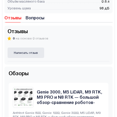
Объём масляного бака
0.6 л
Уровень шума
98 дБ
Отзывы
Вопросы
Отзывы
0
на основе 0 отзывов
Написать отзыв
Обзоры
Anthbot Genie 800, Genie 1000,
Genie 3000, M5 LiDAR, M9 RTK,
M9 PRO и N8 RTK — большой
обзор-сравнение роботов-
газонокосилок
Anthbot Genie 800, Genie 1000, Genie 3000, M5 LiDAR, M9
RTK, M9 PRO и N8 RTK — большой обзор-сравнение