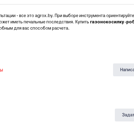
тации - все это agrox.by. При выборе инструмента ориентируйте
может иметь печальные последствия. Купить
газонокосилку-ро
добным для вас способом расчета.
вы
Напис
Задат