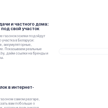
дачи и частного дома:
 под свой участок
ие газонокосилки подойдут
 участка в Беларуси:
е, аккумуляторные,
ие. Показываем реальные
.by, даём ссылки на бренды и
сы.
лок в интернет-
 газоном самом разгаре,
зать вам побольше о
к, которые пользуются