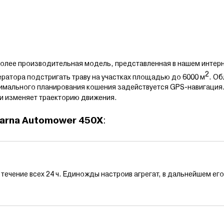
более производительная модель, представленная в нашем интер
2
ератора подстригать траву на участках площадью до 6000 м
. Об
имального планирования кошения задействуется GPS-навигация.
 и изменяет траекторию движения.
arna Automower 450X
:
течение всех 24 ч. Единожды настроив агрегат, в дальнейшем его