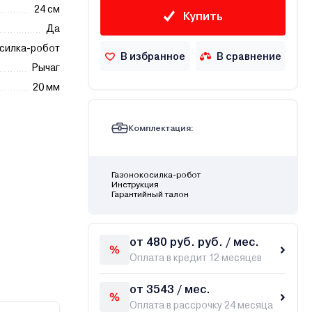
24 см
Купить
Да
силка-робот
В избранное
В сравнение
Рычаг
20 мм
Комплектация:
Газонокосилка-робот
Инструкция
Гарантийный талон
от 480 руб. руб. / мес.
Оплата в кредит 12 месяцев
от 3543 / мес.
Оплата в рассрочку 24 месяца