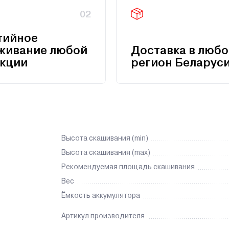
02
тийное
живание любой
Доставка в любо
кции
регион Беларус
Высота скашивания (min)
Высота скашивания (max)
Рекомендуемая площадь скашивания
Вес
Ёмкость аккумулятора
Артикул производителя