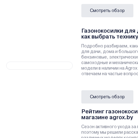
Смотреть обзор
Газонокосилки для 
как выбрать технику
Подробно разбираем, как
для дачи, дома и большого
бензиновые, электрически
самоходные и механическ
модели в наличии на Agrox
отвечаем на частые вопро
Смотреть обзор
Рейтинг газонокоси
магазине agrox.by
Сезон активного ухода за
поэтому мы решили расска
различных моделях косило