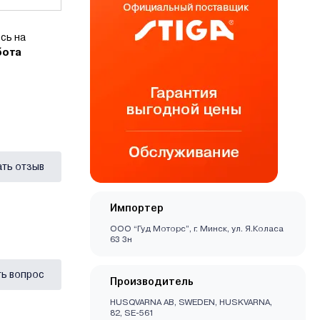
сь на
бота
ать отзыв
Импортер
ООО “Гуд Моторс”, г. Минск, ул. Я.Коласа
63 3н
ь вопрос
Производитель
HUSQVARNA AB, SWEDEN, HUSKVARNA,
82, SE-561