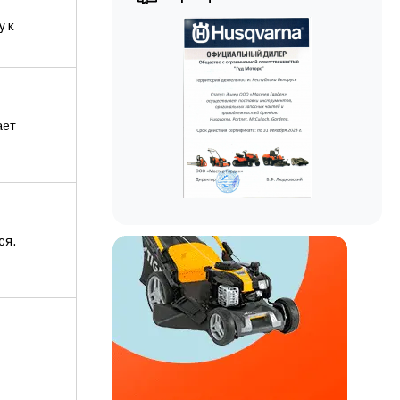
у к
ает
ся.