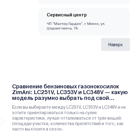
Сервисный центр
ЧП "Мастер Гарден", г. Минск, ул.
Шаранговича, 7А
Наверх
Сравнение бензиновых газонокосилок
ZimAni: LC251V, LC353V и LC348V — какую
модель разумно выбрать под свой
участок
Если вы выбираете между LC251V, LC353V и LC348V и не
хотите ориентироваться только на сухие
характеристики, лучше отталкиваться от трёх вещей:
площади участка, количества препятствий и того, как
часто вы косите в сезон.