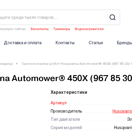
пулярно сейчас
Бензопилы
Триммеры
Водонагреватели
Двигатели мотоблоков
Опрыскиватели аккумуляторные
Доставка и оплата
Контакты
Статьи
Бренд
кварна)
Газонокосилка-робот Husqvarna Automower® 450X (967 85 30-
na Automower® 450X (967 85 30
Характеристики
Артикул
Производитель
Husqvarna
Тип двигателя
Эл
Серия моделей
Husqvar