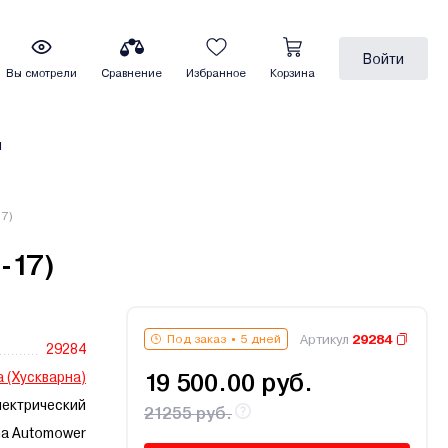
Войти
Вы смотрели
Сравнение
Избранное
Корзина
ы
17)
-17)
Артикул
29284
Под заказ
5 дней
29284
 (Хускварна)
19 500.00 руб.
ектрический
21255 руб.
na Automower