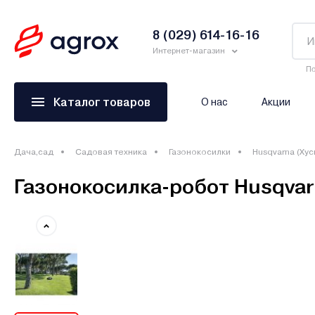
8 (029) 614-16-16
Интернет-магазин
По
Каталог товаров
О нас
Акции
Дача,сад
Садовая техника
Газонокосилки
Husqvarna (Хус
Газонокосилка-робот Husqvar