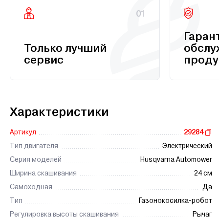
01
Гаран
Только лучший
обслу
сервис
проду
Характеристики
Артикул
29284
Тип двигателя
Электрический
Серия моделей
Husqvarna Automower
Ширина скашивания
24 см
Самоходная
Да
Тип
Газонокосилка-робот
Регулировка высоты скашивания
Рычаг