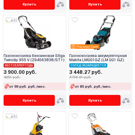
Купить
Купить
5
(3)
Под заказ 3 дня
Газонокосилка бензиновая Stiga
Газонокосилка аккумуляторная
Twinclip 955 V (294563838/ST1)
Makita LM001GZ (LM 001 GZ)
БЕСТСЕЛЛЕР ГОДА
СОСЕД ОБЗАВИДУЕТСЯ
3 900.00 руб.
3 448.27 руб.
4251 руб.
3758.61 руб.
от 96 руб. руб./мес.
от 85 руб. руб./мес.
Купить
Купить
5
(3)