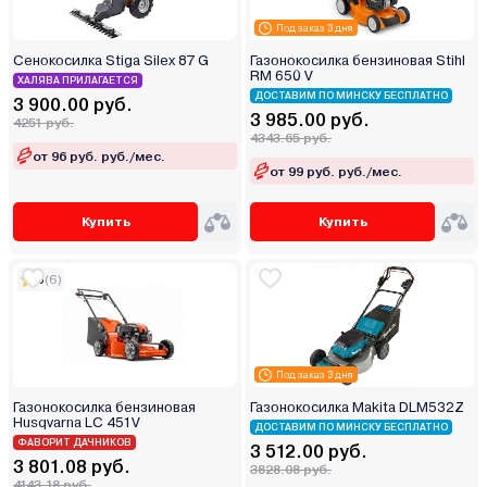
Под заказ 3 дня
Сенокосилка Stiga Silex 87 G
Газонокосилка бензиновая Stihl
RM 650 V
ХАЛЯВА ПРИЛАГАЕТСЯ
ДОСТАВИМ ПО МИНСКУ БЕСПЛАТНО
3 900.00 руб.
3 985.00 руб.
4251 руб.
4343.65 руб.
от 96 руб. руб./мес.
от 99 руб. руб./мес.
Купить
Купить
5
(6)
Под заказ 3 дня
Газонокосилка бензиновая
Газонокосилка Makita DLM532Z
Husqvarna LC 451V
ДОСТАВИМ ПО МИНСКУ БЕСПЛАТНО
ФАВОРИТ ДАЧНИКОВ
3 512.00 руб.
3 801.08 руб.
3828.08 руб.
4143.18 руб.