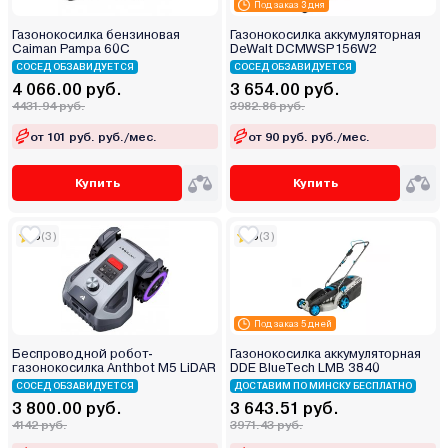
Под заказ 3 дня
Газонокосилка бензиновая
Газонокосилка аккумуляторная
Caiman Pampa 60C
DeWalt DCMWSP156W2
СОСЕД ОБЗАВИДУЕТСЯ
СОСЕД ОБЗАВИДУЕТСЯ
4 066.00 руб.
3 654.00 руб.
4431.94 руб.
3982.86 руб.
от 101 руб. руб./мес.
от 90 руб. руб./мес.
Купить
Купить
5
(3)
5
(3)
Под заказ 5 дней
Беспроводной робот-
Газонокосилка аккумуляторная
газонокосилка Anthbot M5 LiDAR
DDE BlueTech LMB 3840
СОСЕД ОБЗАВИДУЕТСЯ
ДОСТАВИМ ПО МИНСКУ БЕСПЛАТНО
3 800.00 руб.
3 643.51 руб.
4142 руб.
3971.43 руб.