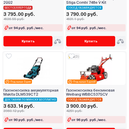
2002
Stiga Combi 748e V Kit
БЕСТСЕЛЛЕР ГОДА
СОСЕД ОБЗАВИДУЕТСЯ
3 795.00 руб.
3 790.00 руб.
4136.55 руб.
4131.1 руб.
от 94 руб. руб./мес.
от 94 руб. руб./мес.
Купить
Купить
5
(3)
Под заказ 3 дня
Под заказ 5 дней
Газонокосилка аккумуляторная
Газонокосилка бензиновая
Makita DLM539CT2
Weibang WBBC537SCV
ДОСТАВИМ ПО МИНСКУ БЕСПЛАТНО
СОСЕД ОБЗАВИДУЕТСЯ
3 633.14 руб.
3 900.00 руб.
3960.12 руб.
4251 руб.
от 90 руб. руб./мес.
от 96 руб. руб./мес.