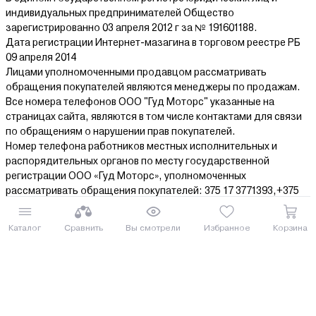
индивидуальных предпринимателей Общество
зарегистрированно 03 апреля 2012 г за № 191601188.
Дата регистрации Интернет-мазагина в торговом реестре РБ
09 апреля 2014
Лицами уполномоченными продавцом рассматривать
обращения покупателей являются менеджеры по продажам.
Все номера телефонов ООО "Гуд Моторс" указанные на
страницах сайта, являются в том числе контактами для связи
по обращениям о нарушении прав покупателей.
Номер телефона работников местных исполнительных и
распорядительных органов по месту государственной
регистрации ООО «Гуд Моторс», уполномоченных
рассматривать обращения покупателей: 375 17 3771393,+375
17 3181333,+375 17 3608211.
Каталог
Сравнить
Вы смотрели
Избранное
Корзина
© 2014-2026 ООО “Гуд Моторс”
www.agrox.by
Все права защищены.
Информация на сайте представлена
исключительно в ознакомительных
целях, не является исчерпывающей и
может быть изменена без уведомления.