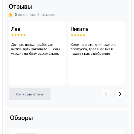
Отзывы
5
на основе 3 отзывов
Лев
Никита
М
Датчик дождя работает
Косит и в итоге ни одного
н
четко, чуть закапало — сам
пропуска, трава мелкая
в
уходит на базу заряжаться.
падает как удобрение.
г
го
Написать отзыв
Обзоры
Anthbot Genie 800, Genie 1000,