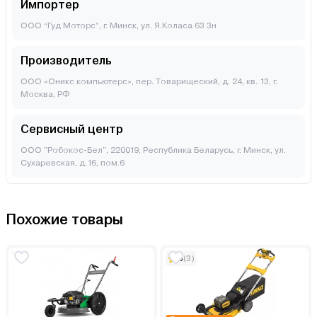
Импортер
ООО “Гуд Моторс”, г. Минск, ул. Я.Коласа 63 3н
Производитель
ООО «Оникс компьютерс», пер. Товарищеский, д. 24, кв. 13, г.
Москва, РФ
Сервисный центр
ООО "Робокос-Бел", 220019, Республика Беларусь, г. Минск, ул.
Сухаревская, д.16, пом.6
Похожие товары
5
(3)