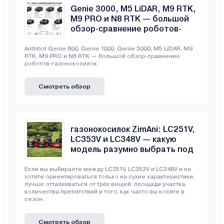
Genie 3000, M5 LiDAR, M9 RTK,
M9 PRO и N8 RTK — большой
обзор-сравнение роботов-
газонокосилок
Anthbot Genie 800, Genie 1000, Genie 3000, M5 LiDAR, M9
RTK, M9 PRO и N8 RTK — большой обзор-сравнение
роботов-газонокосилок
Смотреть обзор
Сравнение бензиновых
газонокосилок ZimAni: LC251V,
LC353V и LC348V — какую
модель разумно выбрать под
свой участок
Если вы выбираете между LC251V, LC353V и LC348V и не
хотите ориентироваться только на сухие характеристики,
лучше отталкиваться от трёх вещей: площади участка,
количества препятствий и того, как часто вы косите в
сезон.
Смотреть обзор