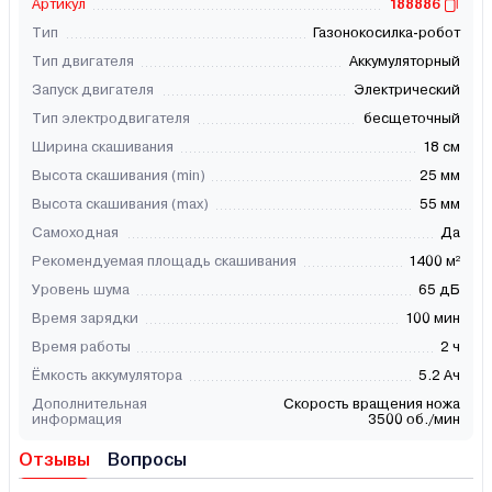
Артикул
188886
Тип
Газонокосилка-робот
Тип двигателя
Аккумуляторный
Запуск двигателя
Электрический
Тип электродвигателя
бесщеточный
Ширина скашивания
18 см
Высота скашивания (min)
25 мм
Высота скашивания (max)
55 мм
Самоходная
Да
Рекомендуемая площадь скашивания
1400 м²
Уровень шума
65 дБ
Время зарядки
100 мин
Время работы
2 ч
Ёмкость аккумулятора
5.2 Ач
Дополнительная
Скорость вращения ножа
информация
3500 об./мин
Отзывы
Вопросы