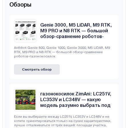
Обзоры
Anthbot Genie 800, Genie 1000,
Genie 3000, M5 LiDAR, M9 RTK,
M9 PRO и N8 RTK — большой
обзор-сравнение роботов-
газонокосилок
Anthbot Genie 800, Genie 1000, Genie 3000, M5 LiDAR, M9
RTK, M9 PRO и N8 RTK — большой обзор-сравнение
роботов-газонокосилок
Смотреть обзор
Сравнение бензиновых
газонокосилок ZimAni: LC251V,
LC353V и LC348V — какую
модель разумно выбрать под
свой участок
Если вы выбираете между LC251V, LC353V и LC348V и не
хотите ориентироваться только на сухие характеристики,
лучше отталкиваться от трёх вещей: площади участка,