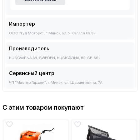
Импортер
ООО “Гуд Моторс”, г. Минск, ул. Я.Коласа 63 3н
Производитель
HUSQVARNA AB, SWEDEN, HUSKVARNA, 82, SE-561
Сервисный центр
ЧП "Мастер Гарден", г. Минск, ул. Шаранговича, 7А
С этим товаром покупают