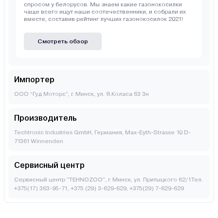
спросом у белорусов. Мы знаем какие газонокосилки
чаще всего ищут наши соотечественники, и собрали их
вместе, составив рейтинг лучших газонокосилок 2021!
Смотреть обзор
Импортер
ООО “Гуд Моторс”, г. Минск, ул. Я.Коласа 63 3н
Производитель
Techtronic Industries GmbH, Германия, Max-Eyth-Strasse 10 D-
71361 Winnenden
Сервисный центр
Сервисный центр "TEHNOZOO", г. Минск, ул. Притыцкого 62/1Тел.
+375(17) 363-95-71, +375 (29) 3-629-629, +375(29) 7-629-629