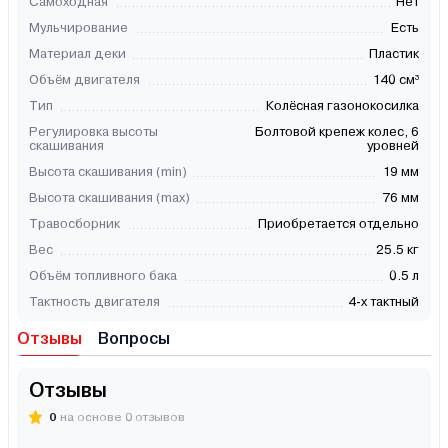
Самоходная
Нет
Мульчирование
Есть
Материал деки
Пластик
Объём двигателя
140 см³
Тип
Колёсная газонокосилка
Регулировка высоты
Болтовой крепеж колес, 6
скашивания
уровней
Высота скашивания (min)
19 мм
Высота скашивания (max)
76 мм
Травосборник
Приобретается отдельно
Вес
25.5 кг
Объём топливного бака
0.5 л
Тактность двигателя
4-х тактный
Отзывы
Вопросы
Отзывы
0
на основе 0 отзывов