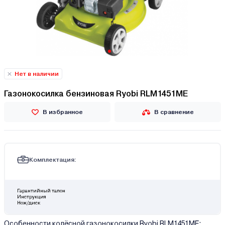
Нет в наличии
Газонокосилка бензиновая Ryobi RLM1451ME
В избранное
В сравнение
Комплектация:
Гарантийный талон
Инструкция
Нож/диск
Особенности колёсной газонокосилки Ryobi RLM1451ME: