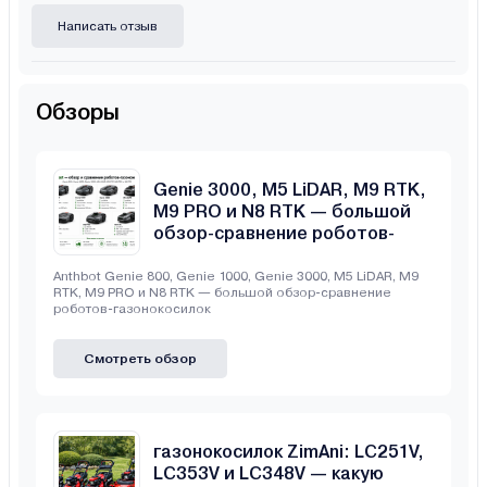
Написать отзыв
Обзоры
Anthbot Genie 800, Genie 1000,
Genie 3000, M5 LiDAR, M9 RTK,
M9 PRO и N8 RTK — большой
обзор-сравнение роботов-
газонокосилок
Anthbot Genie 800, Genie 1000, Genie 3000, M5 LiDAR, M9
RTK, M9 PRO и N8 RTK — большой обзор-сравнение
роботов-газонокосилок
Смотреть обзор
Сравнение бензиновых
газонокосилок ZimAni: LC251V,
LC353V и LC348V — какую