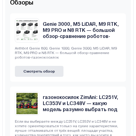
Обзоры
Anthbot Genie 800, Genie 1000,
Genie 3000, M5 LiDAR, M9 RTK,
M9 PRO и N8 RTK — большой
обзор-сравнение роботов-
газонокосилок
Anthbot Genie 800, Genie 1000, Genie 3000, M5 LiDAR, M9
RTK, M9 PRO и N8 RTK — большой обзор-сравнение
роботов-газонокосилок
Смотреть обзор
Сравнение бензиновых
газонокосилок ZimAni: LC251V,
LC353V и LC348V — какую
модель разумно выбрать под
свой участок
Если вы выбираете между LC251V, LC353V и LC348V и не
хотите ориентироваться только на сухие характеристики,
лучше отталкиваться от трёх вещей: площади участка,
количества препятствий и того, как часто вы косите в