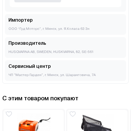
Импортер
ООО “Гуд Моторс”, г. Минск, ул. Я.Коласа 63 3н
Производитель
HUSQVARNA AB, SWEDEN, HUSKVARNA, 82, SE-561
Сервисный центр
ЧП "Мастер Гарден", г. Минск, ул. Шаранговича, 7А
С этим товаром покупают