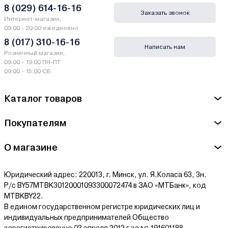
8 (029) 614-16-16
Заказать звонок
Гарантии и сервис - Газонокосилки Shall
Интернет-магазин,
09:00 - 20:00 ежедневно
Производитель Shall - Чжэцзян Шалль Туллс Ко. ЛТД., C.F6
8 (017) 310-16-16
Написать нам
Нью Сентури Скуэ, Сяошань, Ханчжоу, Чжэцзян, Китай /
Розничный магазин,
Zhejiang Shall Tools Co. Ltd., C.F6 New Century Square,
09:00 - 19:00 ПН-ПТ
Xiaoshan, Hangzhou, Zhejiang, China
09:00 - 15:00 СБ
Сервисный центр Shall - ООО "Белагро Бел", 220047, г. Минск,
Каталог товаров
ул. ИЛИМСКАЯ, дом № 58
Покупателям
Ознакомиться с условиями оплаты и доставки товара можно
здесь.
О магазине
Юридический адрес: 220013, г. Минск, ул. Я.Коласа 63, 3н.
Р/с BY57MTBK30120001093300072474 в ЗАО «МТБанк», код
MTBKBY22.
В едином государственном регистре юридических лиц и
индивидуальных предпринимателей Общество