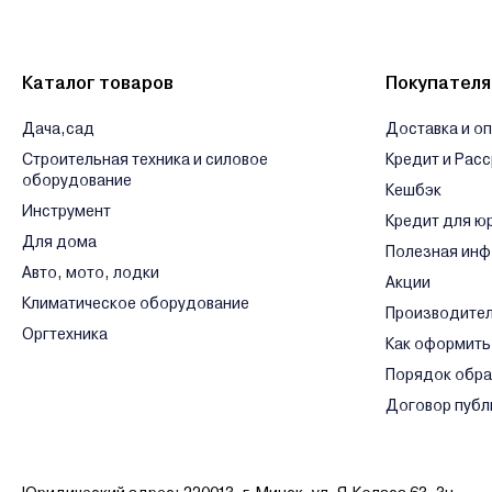
Сервисный центр SPIDER - ООО «ПРОМАКВАТЕПЛО» г. Минск, ул
Ознакомиться с условиями оплаты и доставки товара можно
з
Каталог товаров
Покупател
Дача,сад
Доставка и о
Строительная техника и силовое
Кредит и Рас
оборудование
Кешбэк
Инструмент
Кредит для ю
Для дома
Полезная ин
Авто, мото, лодки
Акции
Климатическое оборудование
Производите
Оргтехника
Как оформить
Порядок обр
Договор публ