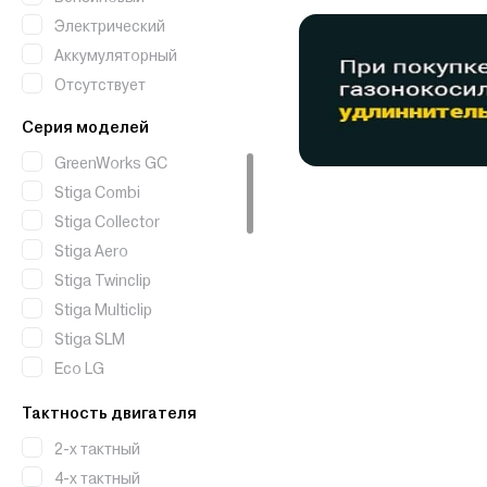
Электрический
Аккумуляторный
Отсутствует
Серия моделей
GreenWorks GC
Stiga Combi
Stiga Collector
Stiga Aero
Stiga Twinclip
Stiga Multiclip
Stiga SLM
Eco LG
Eco LM
Тактность двигателя
GreenWorks LM
2-х тактный
GreenWorks GD
4-х тактный
Husqvarna Automower