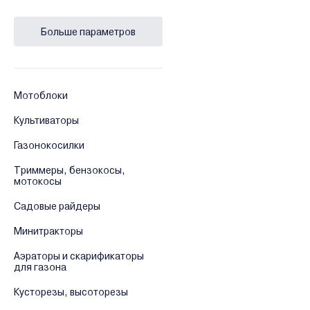
Husqvarna LB
Больше параметров
Husqvarna LC
Bosch Easy Rotak
Bosch ARM
Bosch AdvancedRotak
Мотоблоки
Bosch Rotak
Культиваторы
Bosch CityMower
Газонокосилки
Makita DLM
Makita ELM
Триммеры, бензокосы,
мотокосы
Makita PLM
Садовые райдеры
Минитракторы
Аэраторы и скарификаторы
для газона
Кусторезы, высоторезы