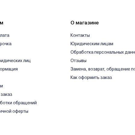
.Шаранговича, 67, пом.1, ком.2
десь.
ям
О магазине
плата
Контакты
срочка
Юридическим лицам
Обработка персональных дан
ридических лиц
Отзывы
формация
Замена, возврат, обращение п
Как оформить заказ
ли
 заказ
аботки обращений
ичной оферты