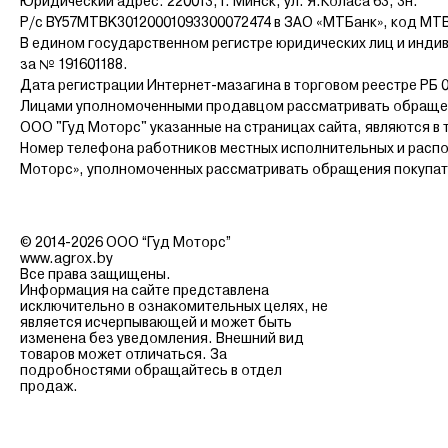
Юридический адрес: 220013, г. Минск, ул. Я.Коласа 63, 3н.
Р/с BY57MTBK30120001093300072474 в ЗАО «МТБанк», код MT
В едином государственном регистре юридических лиц и инди
за № 191601188.
Дата регистрации Интернет-мазагина в торговом реестре РБ 0
Лицами уполномоченными продавцом рассматривать обращен
ООО "Гуд Моторс" указанные на страницах сайта, являются в 
Номер телефона работников местных исполнительных и распо
Моторс», уполномоченных рассматривать обращения покупателе
© 2014-2026 ООО “Гуд Моторс”
www.agrox.by
Все права защищены.
Информация на сайте представлена
исключительно в ознакомительных целях, не
является исчерпывающей и может быть
изменена без уведомления. Внешний вид
товаров может отличаться. За
подробностями обращайтесь в отдел
продаж.