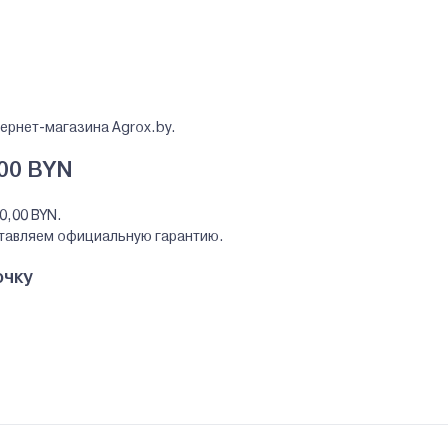
ернет-магазина Agrox.by.
00 BYN
0,00 BYN.
ставляем официальную гарантию.
очку
R за наличный и безналичный расчет. А также в кредит, рассрочк
kys.r.o.