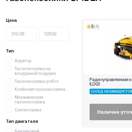
Цена
5
(4)
Тип
Аэратор
Газонокосилка на
воздушной подушке
Радиоуправляемая к
Газонокосилка-робот
ILD02
Колёсная газонокосилка
СОСЕД ОБЗАВИДУЕТС
Механическая
газонокосилка
Сенокосилка
Наличие уто
Тип двигателя
Бензиновый