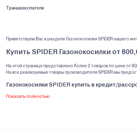
Траншеекопатели
Приветствуем Вас в разделе Газонокосилки SPIDER нашего инт
Купить SPIDER Газонокосилки от 800,
На этой странице представлено более 2 товаров по цене от 80
На все реализуемые товары производителя SPIDER мы предо
Газонокосилки SPIDER купить в кредит/расср
Показать полностью
В нашем интернет-магазине Вы можете приобристи товары SPIDE
ведущих банков Беларуси.
Гарантии и сервис - Газонокосилки SPIDER
Производитель SPIDER - "SPIDER "Чехия Dvořák - svahové sekač