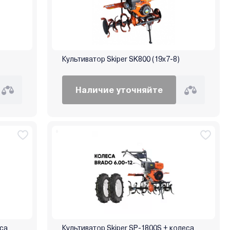
Культиватор Skiper SK800 (19х7-8)
Наличие уточняйте
еса
Культиватор Skiper SP-1800S + колеса