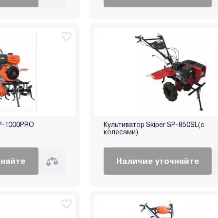
SP-1000PRO
Культиватор Skiper SP-850SL(с
колесами)
чняйте
Наличие уточняйте