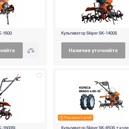
K-1600
Культиватор Skiper SK-1400S
чняйте
Наличие уточняйте
Под заказ 5 дней
K-1600SL
Культиватор Skiper SK-850S + кол