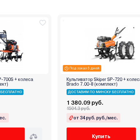
Под заказ 5 дней
P-700S + колеса
Культиватор Skiper SP-720 + колес
ект)
Brado 7.00-8 (комплект)
 БЕСПЛАТНО
ДОСТАВИМ ПО МИНСКУ БЕСПЛАТНО
1 380.09 руб.
1504.3 руб.
ес.
от 34 руб. руб./мес.
Купить