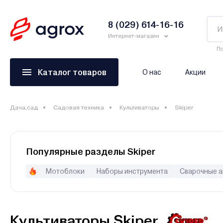
8 (029) 614-16-16
Интернет-магазин
По
Каталог товаров
О нас
Акции
Дача,сад
Садовая техника
Культиваторы
Skiper
Популярные разделы Skiper
Мотоблоки
Наборы инструмента
Сварочные 
Мойки высокого давления и пеногенераторы
Генерат
Культиваторы Skiper