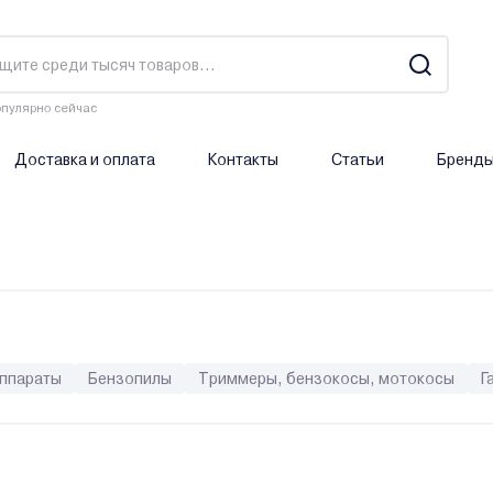
пулярно сейчас
Доставка и оплата
Контакты
Статьи
Бренд
аппараты
Бензопилы
Триммеры, бензокосы, мотокосы
Г
оры (электростанции)
Шуруповерты
Двигатели
Культив