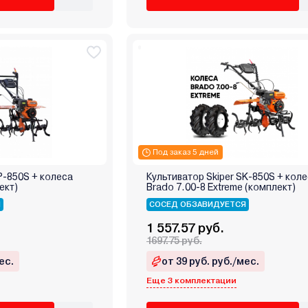
Под заказ 5 дней
P-850S + колеса
Культиватор Skiper SK-850S + кол
ект)
Brado 7.00-8 Extreme (комплект)
Я
СОСЕД ОБЗАВИДУЕТСЯ
1 557.57 руб.
1697.75 руб.
ес.
от 39 руб. руб./мес.
Еще 3 комплектации