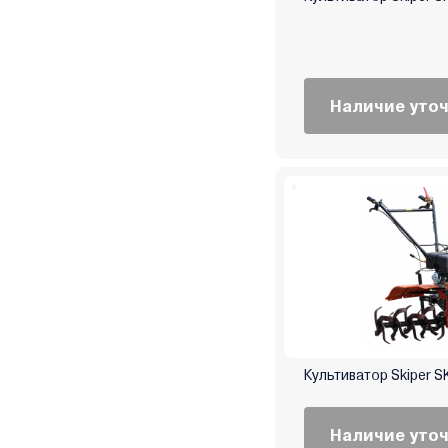
Наличие уто
Культиватор Skiper S
Наличие уто