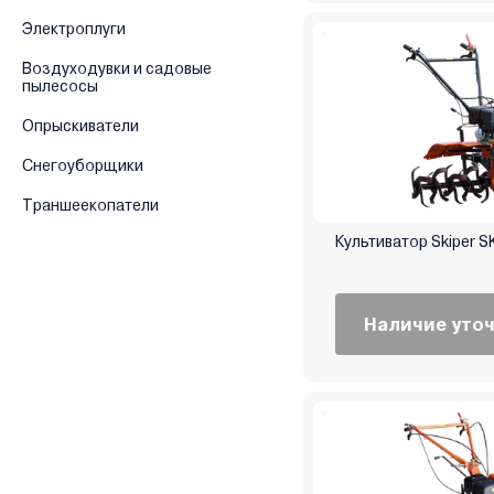
Электроплуги
Воздуходувки и садовые
пылесосы
Опрыскиватели
Снегоуборщики
Траншеекопатели
Культиватор Skiper 
Наличие уто