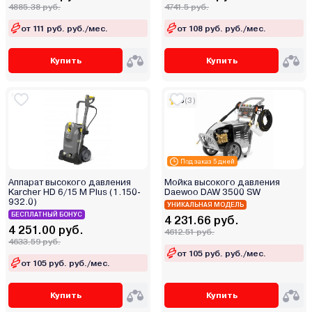
4885.38 руб.
4741.5 руб.
от 111 руб. руб./мес.
от 108 руб. руб./мес.
Купить
Купить
5
(3)
Под заказ 5 дней
Аппарат высокого давления
Мойка высокого давления
Karcher HD 6/15 M Plus (1.150-
Daewoo DAW 3500 SW
932.0)
УНИКАЛЬНАЯ МОДЕЛЬ
БЕСПЛАТНЫЙ БОНУС
4 231.66 руб.
4 251.00 руб.
4612.51 руб.
4633.59 руб.
от 105 руб. руб./мес.
от 105 руб. руб./мес.
Купить
Купить