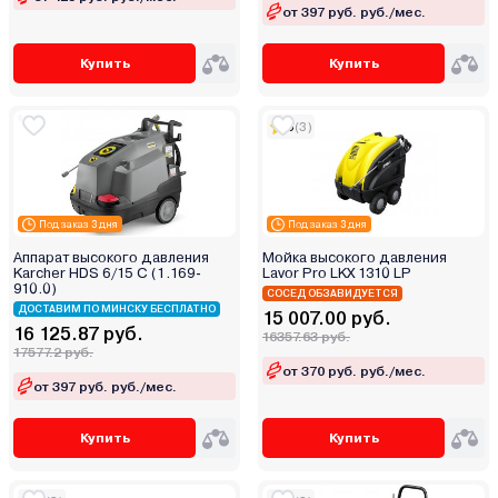
Pioneer
от 397 руб. руб./мес.
Portotecnica
Купить
Купить
Procraft
Quattro Elementi
5
(3)
Redbo
RedVerg
RockForce
Rossvik
Под заказ 3 дня
Под заказ 3 дня
Ryobi
Аппарат высокого давления
Мойка высокого давления
Karcher HDS 6/15 C (1.169-
Lavor Pro LKX 1310 LP
Scheppach
910.0)
СОСЕД ОБЗАВИДУЕТСЯ
SENIX
ДОСТАВИМ ПО МИНСКУ БЕСПЛАТНО
15 007.00 руб.
16 125.87 руб.
16357.63 руб.
Skiper
17577.2 руб.
Starwind
от 370 руб. руб./мес.
от 397 руб. руб./мес.
Steher
Stiga
Купить
Купить
Stihl
Sturm