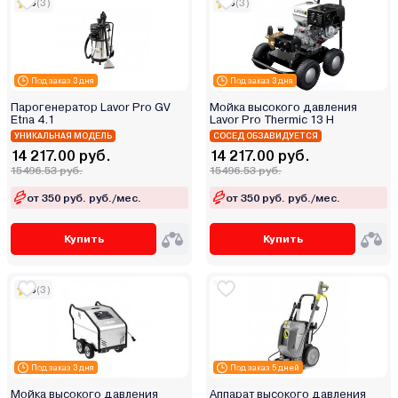
5
(3)
5
(3)
TOR
TOTAL
Tundra
Под заказ 3 дня
Под заказ 3 дня
Turbosky
Парогенератор Lavor Pro GV
Мойка высокого давления
Verton
Etna 4.1
Lavor Pro Thermic 13 H
Villartec
УНИКАЛЬНАЯ МОДЕЛЬ
СОСЕД ОБЗАВИДУЕТСЯ
14 217.00 руб.
14 217.00 руб.
Wortex
15496.53 руб.
15496.53 руб.
Worx
от 350 руб. руб./мес.
от 350 руб. руб./мес.
Wumax (Wurth)
Yato
Купить
Купить
Zitrek
Zonsen
5
(3)
Витязь
Даджет
Диолд
Под заказ 3 дня
Под заказ 5 дней
Зубр
Мойка высокого давления
Аппарат высокого давления