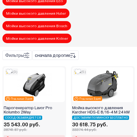
Мойки высокого давления Eco
Brado
Мойки высокого давления Huter
Brait
Carver
Мойки высокого давления Bosch
Champion
Crown
Мойки высокого давления Kolner
D-Pol
Daewoo
Фильтры
сначала дорогие
DCA
Deko
5
(3)
5
(5)
Deli
Denzel
Desoon
Под заказ 3 дня
Под заказ 3 дня
DeWalt
Парогенератор Lavor Pro
Мойка высокого давления
Kolumbo 2Way
Karcher HDS-E 8/16-4 M 24 kW
DGM
СОСЕД ОБЗАВИДУЕТСЯ
ДОСТАВИМ ПО МИНСКУ БЕСПЛАТНО
DWT
35 543.00 руб.
30 618.75 руб.
DYLLU
38741.87 руб.
33374.44 руб.