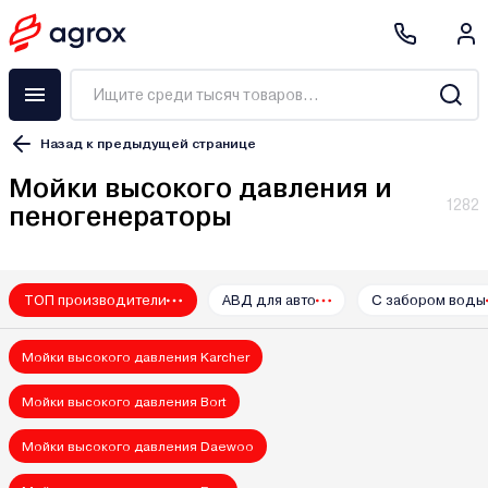
Назад к предыдущей странице
Мойки высокого давления и
1282
пеногенераторы
ALTECO
ТОП производители
АВД для авто
С забором воды
Annovi Reverberi
Aprila
Мойки высокого давления Karcher
AQT
Bennett
Мойки высокого давления Bort
Black & Decker
Мойки высокого давления Daewoo
Bort
Bosch (Бош)