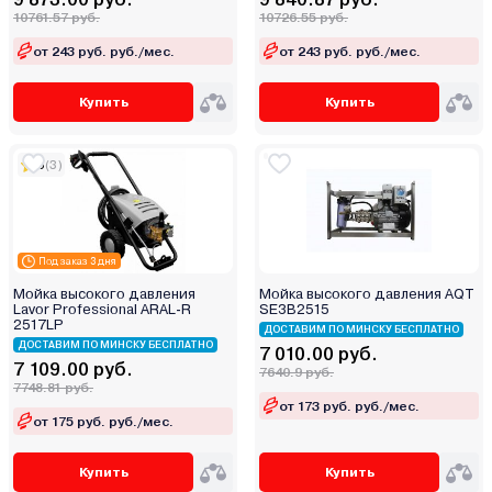
10761.57 руб.
10726.55 руб.
от 243 руб. руб./мес.
от 243 руб. руб./мес.
Купить
Купить
5
(3)
Под заказ 3 дня
Мойка высокого давления
Мойка высокого давления AQT
Lavor Professional ARAL-R
SE3B2515
2517LP
ДОСТАВИМ ПО МИНСКУ БЕСПЛАТНО
ДОСТАВИМ ПО МИНСКУ БЕСПЛАТНО
7 010.00 руб.
7 109.00 руб.
7640.9 руб.
7748.81 руб.
от 173 руб. руб./мес.
от 175 руб. руб./мес.
Купить
Купить