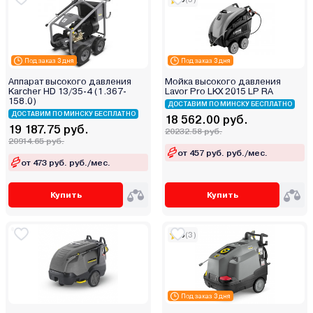
Gigant
GreenWorks (Гринворкс)
Grizzly
Под заказ 3 дня
Под заказ 3 дня
Gunter
Аппарат высокого давления
Мойка высокого давления
Hammer
Karcher HD 13/35-4 (1.367-
Lavor Pro LKX 2015 LP RA
158.0)
Hanskonner
ДОСТАВИМ ПО МИНСКУ БЕСПЛАТНО
ДОСТАВИМ ПО МИНСКУ БЕСПЛАТНО
18 562.00 руб.
Hitachi
19 187.75 руб.
20232.58 руб.
HOTO
20914.65 руб.
от 457 руб. руб./мес.
Husqvarna (Хускварна)
от 473 руб. руб./мес.
Huter
Купить
Купить
Hyundai
ILOforce
INGCO
5
(3)
Jadever
Karcher
Kitfort
Под заказ 3 дня
KLPRO