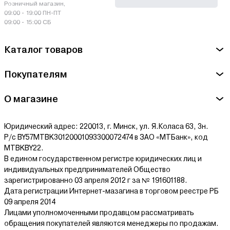
Розничный магазин,
гораздо выносливее, они обладают хорошим ресурсом,
09:00 - 19:00 ПН-ПТ
объемом потока и высоким давлением.
09:00 - 15:00 СБ
Также устройства отличаются требованиями к напряжению
Каталог товаров
сети, насадками, емкостями бака, наличием подогрева и
другими параметрами.
Покупателям
Мойки высокого давления и пеногенераторы с
доставкой
О магазине
На agrox.by вы можете купить дешевые мойки высокого
Юридический адрес: 220013, г. Минск, ул. Я.Коласа 63, 3н.
давления для автомобиля, профессиональные мойки
Р/с BY57MTBK30120001093300072474 в ЗАО «МТБанк», код
высокого давления, мойка высокого давления с забором
MTBKBY22.
воды. На сайте можно оформить доставку в любой
В едином государственном регистре юридических лиц и
населенный пункт Беларуси (в том числе и бесплатно) или
индивидуальных предпринимателей Общество
выбрать самовывоз. В ассортименте только оригинальная
зарегистрированно 03 апреля 2012 г за № 191601188.
строительная и садовая техника с гарантией производителя.
Дата регистрации Интернет-мазагина в торговом реестре РБ
Принимаем оплату через интернет, а также банковскими
09 апреля 2014
картами и наличными. Также предлагаем купить мойку
Лицами уполномоченными продавцом рассматривать
высокого давления в рассрочку и кредит.
обращения покупателей являются менеджеры по продажам.