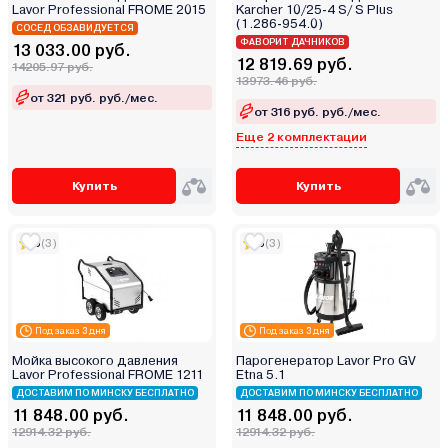
Интерскол
Lavor Professional FROME 2015
Karcher 10/25-4 S/ S Plus
(1.286-954.0)
Калибр
СОСЕД ОБЗАВИДУЕТСЯ
ФАВОРИТ ДАЧНИКОВ
13 033.00 руб.
Кратон
12 819.69 руб.
14205.97 руб.
13973.46 руб.
Ресанта
от 321 руб. руб./мес.
Россия
от 316 руб. руб./мес.
Сибртех
Еще 2 комплектации
ТЕМП
Купить
Купить
Энергомаш
Энергопром
5
(3)
5
(3)
Под заказ 3 дня
Под заказ 3 дня
Мойка высокого давления
Парогенератор Lavor Pro GV
Lavor Professional FROME 1211
Etna 5.1
ДОСТАВИМ ПО МИНСКУ БЕСПЛАТНО
ДОСТАВИМ ПО МИНСКУ БЕСПЛАТНО
11 848.00 руб.
11 848.00 руб.
12914.32 руб.
12914.32 руб.