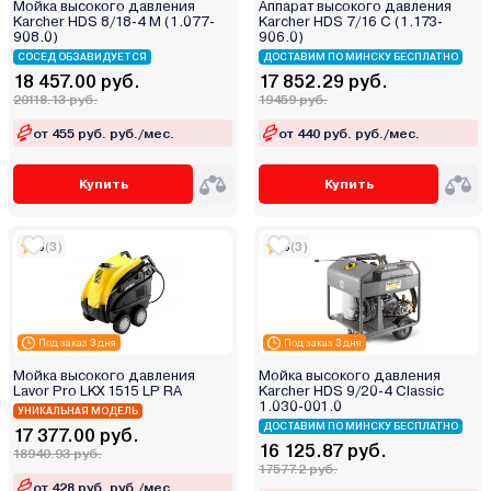
Мойка высокого давления
Аппарат высокого давления
Karcher HDS 8/18-4 M (1.077-
Karcher HDS 7/16 C (1.173-
Kolner
908.0)
906.0)
Kranz
СОСЕД ОБЗАВИДУЕТСЯ
ДОСТАВИМ ПО МИНСКУ БЕСПЛАТНО
18 457.00 руб.
17 852.29 руб.
Kranzle
20118.13 руб.
19459 руб.
Kvazarrus
от 455 руб. руб./мес.
от 440 руб. руб./мес.
Kwazar
Lavor
Купить
Купить
Lifan
Makita
5
(3)
5
(3)
Mazzoni
Newjel
No Brand
Под заказ 3 дня
Под заказ 3 дня
Oasis
Мойка высокого давления
Мойка высокого давления
Oleo-mac
Lavor Pro LKX 1515 LP RA
Karcher HDS 9/20-4 Classic
1.030-001.0
P.I.T.
УНИКАЛЬНАЯ МОДЕЛЬ
ДОСТАВИМ ПО МИНСКУ БЕСПЛАТНО
17 377.00 руб.
Partisan
16 125.87 руб.
18940.93 руб.
Patriot
17577.2 руб.
от 428 руб. руб./мес.