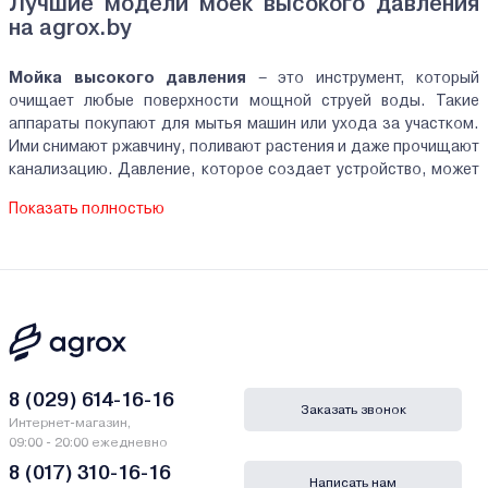
Лучшие модели моек высокого давления
на agrox.by
Мойка высокого давления
– это инструмент, который
очищает любые поверхности мощной струей воды. Такие
аппараты покупают для мытья машин или ухода за участком.
Ими снимают ржавчину, поливают растения и даже прочищают
канализацию. Давление, которое создает устройство, может
достигать 250 бар!
Показать полностью
В составе моек высокого давления корпус, двигатель
(работает на электричестве или бензине), насос, набор
различных шлангов, рукоятка, резервуар для моющего
средства. Насос прокачивает воду под давлением через шланг
к рукоятке, а форсунка формирует струю.
По сфере использования все мойки высокого давления можно
разделить на бытовые и профессиональные. Если вам нужна
8 (029) 614-16-16
Заказать звонок
мойка высокого давления по доступной цене, обратите
Интернет-магазин,
внимание на бытовые модели. Они не рассчитаны на
09:00 - 20:00 ежедневно
многочасовую работу, мало весят, подают воду под
8 (017) 310-16-16
Написать нам
давлением не более 160 бар. Профессиональные аппараты