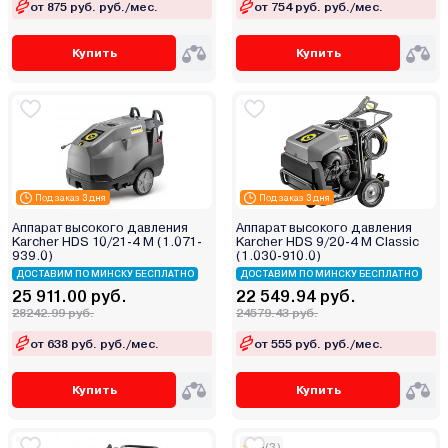
ECO
от 875 руб. руб./мес.
от 754 руб. руб./мес.
Edon
Купить
Купить
Efco
Einhell
Eland
Elitech
Eurolux
Favourite
Под заказ 3 дня
Под заказ 3 дня
Felisatti
Аппарат высокого давления
Аппарат высокого давления
Karcher HDS 10/21-4 M (1.071-
Karcher HDS 9/20-4 M Classic
Fermer
939.0)
(1.030-910.0)
FIT
ДОСТАВИМ ПО МИНСКУ БЕСПЛАТНО
ДОСТАВИМ ПО МИНСКУ БЕСПЛАТНО
25 911.00 руб.
22 549.94 руб.
Flymore
28242.99 руб.
24579.43 руб.
Forsage
от 638 руб. руб./мес.
от 555 руб. руб./мес.
Forsland
Forstime
Купить
Купить
Gardena
Garvill
5
(3)