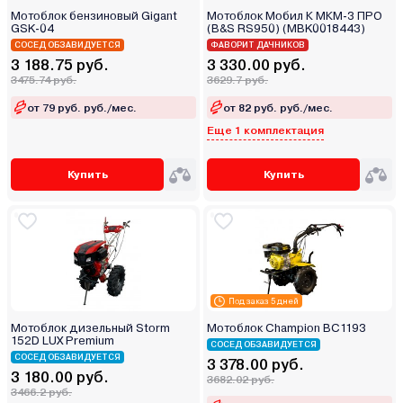
Мотоблок бензиновый Gigant
Мотоблок Мобил К МКМ-3 ПРО
GSK-04
(B&S RS950) (MBK0018443)
СОСЕД ОБЗАВИДУЕТСЯ
ФАВОРИТ ДАЧНИКОВ
3 188.75 руб.
3 330.00 руб.
3475.74 руб.
3629.7 руб.
от 79 руб. руб./мес.
от 82 руб. руб./мес.
Еще 1 комплектация
Купить
Купить
Под заказ 5 дней
Мотоблок дизельный Storm
Мотоблок Champion BC1193
152D LUX Premium
СОСЕД ОБЗАВИДУЕТСЯ
СОСЕД ОБЗАВИДУЕТСЯ
3 378.00 руб.
3 180.00 руб.
3682.02 руб.
3466.2 руб.