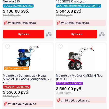
Nevada 315
135GEDS Стандарт
СОСЕД ОБЗАВИДУЕТСЯ
ДОСТАВИМ ПО МИНСКУ БЕСПЛАТНО
3 136.08 руб.
3 504.68 руб.
3418.33 руб.
3820.1 руб.
от 78 руб. руб./мес.
от 87 руб. руб./мес.
Купить
Купить
Под заказ 5 дней
Мотоблок бензиновый Нева
Мотоблок Мобил К МКМ-4 Про
МБ2-ZS (GB225) (Zongshen, 7.5
(B&S RS950)
л.с.)
БЕСПЛАТНЫЙ БОНУС
ФАВОРИТ ДАЧНИКОВ
3 560.00 руб.
3 550.00 руб.
3880.4 руб.
3869.5 руб.
от 88 руб. руб./мес.
от 88 руб. руб./мес.