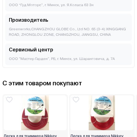
ООО “Гуд Моторс”, г. Минск, ул. Я.Коласа 63 3н
Производитель
Greenworks,CHANGZHOU GLOBE Co., Ltd NO. 65 (3-4) XINGGANG
ROAD, ZHONGLOU ZONE, CHANGZHOU, JIANGSU, CHINA
Сервисный центр
ООО "Мастер Гарден", РБ, г. Минск, ул. Шаранговича, д. 7А
С этим товаром покупают
Леска для триммера Nikkey
Леска для триммера Nikkey