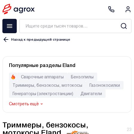
Назад к предыдущей странице
Бензиновый
Популярные разделы Eland
Электрический
Аккумуляторный
Сварочные аппараты
Бензопилы
Триммеры, бензокосы, мотокосы
Газонокосилки
Генераторы (электростанции)
Двигатели
Eco GTP
Смотреть ещё
Eco GTP Power
Eco GTP Сomfort
Eco GT
Триммеры, бензокосы,
Champion ET
23
мотокосы Eland