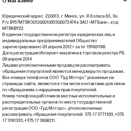
О магазине
выхлопа и работает достаточно тихо, чтобы не вызывать
недовольство соседей.
Юридический адрес: 220013, г. Минск, ул. Я.Коласа 63, 3н.
Мощность двигателя вне зависимости от типа питания
Р/с BY57MTBK30120001093300072474 в ЗАО «МТБанк», код
варьируется от 550 до 1950 Вт, что позволяет подобрать
MTBKBY22.
оптимальный инструмент как для бытового, так и для
В едином государственном регистре юридических лиц и
профессионального использования. Кроме того, бензокоса
индивидуальных предпринимателей Общество
Eland значительно сокращает расход времени на кошение за
зарегистрированно 03 апреля 2012 г за № 191601188.
счет большого диаметра прокоса – до 44 см. Ну а за качество
Дата регистрации Интернет-мазагина в торговом реестре РБ
кошения может поручиться скорость вращения триммерной
09 апреля 2014
головки – она достигает 9000 оборотов в минуту.
Лицами уполномоченными продавцом рассматривать
обращения покупателей являются менеджеры по продажам.
Где заказать триммер Eland с доставкой
Все номера телефонов ООО "Гуд Моторс" указанные на
на дом?
страницах сайта, являются в том числе контактами для связи
по обращениям о нарушении прав покупателей.
Интернет-магазин «Agrox» предлагает Вам купить триммер
Номер телефона работников местных исполнительных и
Eland на выгодных условиях не покидая дома! Для этого вам
распорядительных органов по месту государственной
достаточно позвонить нашим специалистам – они
регистрации ООО «Гуд Моторс», уполномоченных
предоставят Вам полную консультацию, ответят на все Ваши
рассматривать обращения покупателей: 375 17 3771393,+375
вопросы и, если вы затрудняетесь с выбором, помогут
17 3181333,+375 17 3608211.
подобрать наиболее подходящую Вам модель триммера. Для