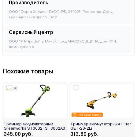
Производитель
ООО "Форте Холдинг ГмбХ". РФ, 344025, Ростов-на-Дону,
Буденновский просп., 62 2
Сервисный центр
ООО "РН-Профи", г. Минск, пр-д МАСЮКОВЩИНА, дом № 4,
помещение 9
Похожие товары
5
(4)
Под заказ 5 дней
Триммер аккумуляторный
Триммер аккумуляторный Huter
Greenworks ST3002 (ST3002A3)
GET-20-2Li
345.00 руб.
313.80 руб.