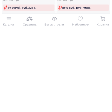
356.23 руб.
367.33 руб.
от 9 руб. руб./мес.
от 9 руб. руб./мес.
Купить
Купить
Каталог
Сравнить
Вы смотрели
Избранное
Корзина
Триммер электрический
Триммер бензиновый Crafter
Villartec CE 104
RT-7801
ФАВОРИТ ДАЧНИКОВ
БЕСПЛАТНЫЙ БОНУС
300.00 руб.
301.00 руб.
327 руб.
328.09 руб.
от 8 руб. руб./мес.
от 8 руб. руб./мес.
Купить
Купить