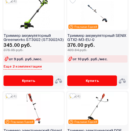
5
(4)
Под заказ 5 дней
Триммер аккумуляторный
Триммер аккумуляторный SENIX
Greenworks ST3002 (ST3002A3)
GTX2-M3-EU-0
345.00 руб.
376.00 руб.
376.05 руб.
409.84 руб.
от 9 руб. руб./мес.
от 10 руб. руб./мес.
Еще 2 комплектации
Купить
Купить
5
(4)
5
(4)
Под заказ 5 дней
Под заказ 5 дней
Триммер электрический Gigant
Триммер электрический DDE