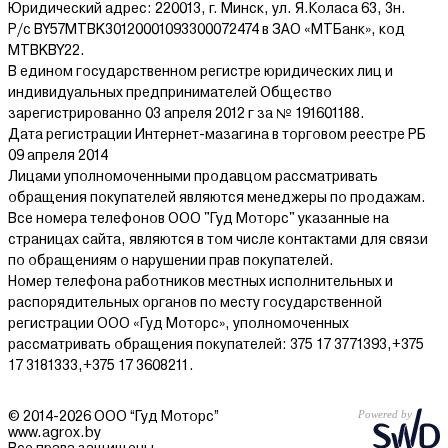
Юридический адрес: 220013, г. Минск, ул. Я.Коласа 63, 3н.
Р/с BY57MTBK30120001093300072474 в ЗАО «МТБанк», код
MTBKBY22.
В едином государственном регистре юридических лиц и
индивидуальных предпринимателей Общество
зарегистрированно 03 апреля 2012 г за № 191601188.
Дата регистрации Интернет-мазагина в торговом реестре РБ
09 апреля 2014
Лицами уполномоченными продавцом рассматривать
обращения покупателей являются менеджеры по продажам.
Все номера телефонов ООО "Гуд Моторс" указанные на
страницах сайта, являются в том числе контактами для связи
по обращениям о нарушении прав покупателей.
Номер телефона работников местных исполнительных и
распорядительных органов по месту государственной
регистрации ООО «Гуд Моторс», уполномоченных
рассматривать обращения покупателей: 375 17 3771393,+375
17 3181333,+375 17 3608211.
© 2014-2026 ООО “Гуд Моторс”
www.agrox.by