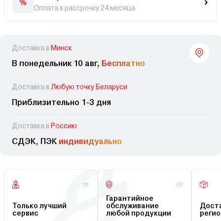
Оплата в рассрочку 24 месяца
Доставка в
Минск
В понедельник 10 авг,
Бесплатно
Доставка в
Любую точку Беларуси
Приблизительно 1-3 дня
Доставка в
Россию
СДЭК, ПЭК
индивидуально
01
02
Гарантийное
Только лучший
обслуживание
Доста
сервис
любой продукции
регио