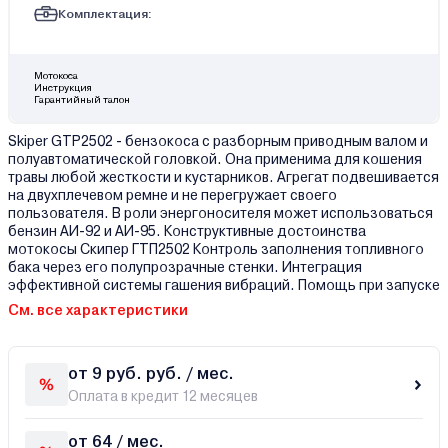
Комплектация:
Мотокоса
Инструкция
Гарантийный талон
Skiper GTP2502 - бензокоса с разборным приводным валом и
полуавтоматической головкой. Она применима для кошения
травы любой жесткости и кустарников. Агрегат подвешивается
на двухплечевом ремне и не перегружает своего
пользователя. В роли энергоносителя может использоваться
бензин АИ-92 и АИ-95. Конструктивные достоинства
мотокосы Скипер ГТП2502 Контроль заполнения топливного
бака через его полупрозрачные стенки. Интеграция
эффективной системы гашения вибраций. Помощь при запуске
См. все характеристики
от 9 руб. руб. / мес.
Оплата в кредит 12 месяцев
от 64 / мес.